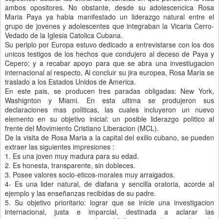
ambos opositores. No obstante, desde su adolescencica Rosa
Maria Paya ya habia manifestado un liderazgo natural entre el
grupo de jovenes y adolescentes que integraban la Vicaria Cerro-
Vedado de la Iglesia Catolica Cubana.
Su periplo por Europa estuvo dedicado a entrevistarse con los dos
unicos testigos de los hechos que condujero al deceso de Paya y
Cepero; y a recabar apoyo para que se abra una investiugacion
internacional al respecto, Al concluir su jira europea, Rosa Maria se
traslado a los Estados Unidos de America.
En este pais, se producen tres paradas obligadas: New York,
Washignton y Miami. En esta ultima se produjeron sus
declaraciones mas politicas, las cuales incluyeron un nuevo
elemento en su objetivo inicial: un posible liderazgo politico al
frente del Movimiento Cristiano Liberacion (MCL).
De la visita de Rosa Maria a la capital del exilio cubano, se pueden
extraer las siguientes impresiones :
1. Es una joven muy madura para su edad.
2. Es honesta, transparente, sin dobleces.
3. Posee valores socio-eticos-morales muy arraigados.
4- Es una lider natural, de diafana y sencilla oratoria, acorde al
ejemplo y las enseñanzas recibidas de su padre.
5. Su objetivo prioritario: lograr que se inicie una investigacion
internacional, justa e imparcial, destinada a aclarar las