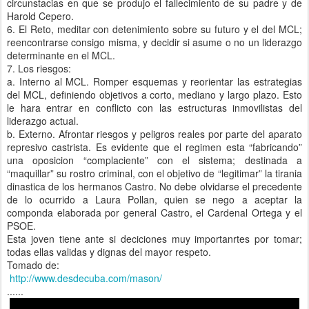
circunstacias en que se produjo el fallecimiento de su padre y de
Harold Cepero.
6. El Reto, meditar con detenimiento sobre su futuro y el del MCL;
reencontrarse consigo misma, y decidir si asume o no un liderazgo
determinante en el MCL.
7. Los riesgos:
a. Interno al MCL. Romper esquemas y reorientar las estrategias
del MCL, definiendo objetivos a corto, mediano y largo plazo. Esto
le hara entrar en conflicto con las estructuras inmovilistas del
liderazgo actual.
b. Externo. Afrontar riesgos y peligros reales por parte del aparato
represivo castrista. Es evidente que el regimen esta “fabricando”
una oposicion “complaciente” con el sistema; destinada a
“maquillar” su rostro criminal, con el objetivo de “legitimar” la tirania
dinastica de los hermanos Castro. No debe olvidarse el precedente
de lo ocurrido a Laura Pollan, quien se nego a aceptar la
componda elaborada por general Castro, el Cardenal Ortega y el
PSOE.
Esta joven tiene ante si deciciones muy importanrtes por tomar;
todas ellas validas y dignas del mayor respeto.
Tomado de:
http://www.desdecuba.com/mason/
......