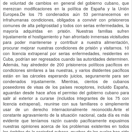
de voluntad de cambios en general del gobierno cubano, que
merezcan modificaciones en la política de España y la Unión
Europea.De los 75 condenados aún 53 permanecemos en
infrahumanas condiciones, obligados a convivir con prisioneros
comunes de alta peligrosidad y todos con serias enfermedades, la
mayoría adquiridas en prisión. Nuestras familias sufren
injustamente el hostigamiento y han afrontado inmensas vicisitudes
para poder mantenerse y contribuir a nuestra alimentación,
procurar mejorar nuestras condiciones de prisión y visitarnos. 10
con licencia extrapenal por serias enfermedades, residentes en
Cuba, podrían ser regresados cuando las autoridades determinen.
Además, hay alrededor de 200 prisioneros políticos pacíficos en
condiciones similares a las nuestras, y varios disidentes pacíficos
están en las cárceles esperando juicios, seguramente para ser
condenados injustamente. Mientras, cientos de cubanos
poseedores de visas de los países receptores, incluido España,
aguardan desde hace años el permiso del gobierno cubano para
salir al exterior a curarse (incluidos integrantes de los 75 con
licencia extrapenal), reunirse con sus familiares o simplemente
usar de un derecho internacionalmente reconocido.Ante el
constante agravamiento de la situación nacional, cada día es más
evidente que teníamos razón cuando pacíficamente expusimos
nuestras opiniones acerca de los problemas existentes en todos
los ámbitos de la sociedad cubana, muchos de los cuales han sido