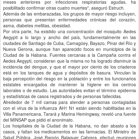
meses anteriores por infecciones respiratorias agudas, ha
posibilitado confirmar otras cuatro muertes", aseguró Estruch.
Además de las embarazadas, los grupos de mayor riesgo incluyen,
personas que presentan enfermedades crónicas del corazón,
asma, diabetes mellitas, obesidad.
Por otra parte, ha existido una concentración del mosquito Aedes
Aegypti a lo largo y ancho del país, fundamentalmente en las
ciudades de Santiago de Cuba, Camagüey, Bayazo, Pinar del Río y
Nueva Gerona, aunque han aparecido focos en municipios de la
Ciudad de la Habana. Fuentes cercanas a la Campaña contra el
Aedes Aegypti, consideran que la misma no ha logrado disminuir la
incidencia del dengue, y que el mayor por ciento de los criaderos
está en los tanques de agua y depósitos de basura. Vinculan la
baja percepción del riesgo en la población y entre los funcionarios
estatales encargados de mantener la higiene en los centros
laborales o de estudio. Las autoridades evitan el término epidemia
y estadísticas de casos registrados y de personas fallecidas.
Alrededor de 7 mil camas para atender a personas contagiadas
con el virus de la influenza AH1 N1 están siendo habilitadas en la
Villa Panamericana, Tarará y Marina Hemingway, reveló una fuente
del MINSAP que pidió el anonimato.
Los hospitales de la Ciudad de la Habana, no dan abasto a los
casos, y faltan los medicamentos en las farmacias. El Ministro de
Salud Pública, José Ramón Balaguer Cabrera, efectuó reuniones