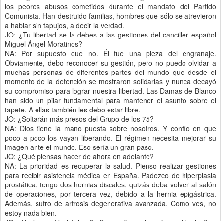
los peores abusos cometidos durante el mandato del Partido
Comunista. Han destruido familias, hombres que sólo se atrevieron
a hablar sin tapujos, a decir la verdad.
JO: ¿Tu libertad se la debes a las gestiones del canciller español
Miguel Ángel Moratinos?
NA: Por supuesto que no. Él fue una pieza del engranaje.
Obviamente, debo reconocer su gestión, pero no puedo olvidar a
muchas personas de diferentes partes del mundo que desde el
momento de la detención se mostraron solidarias y nunca decayó
su compromiso para lograr nuestra libertad. Las Damas de Blanco
han sido un pilar fundamental para mantener el asunto sobre el
tapete. A ellas también les debo estar libre.
JO: ¿Soltarán más presos del Grupo de los 75?
NA: Dios tiene la mano puesta sobre nosotros. Y confío en que
poco a poco los vayan liberando. El régimen necesita mejorar su
imagen ante el mundo. Eso sería un gran paso.
JO: ¿Qué piensas hacer de ahora en adelante?
NA: La prioridad es recuperar la salud. Pienso realizar gestiones
para recibir asistencia médica en España. Padezco de hiperplasia
prostática, tengo dos hernias discales, quizás deba volver al salón
de operaciones, por tercera vez, debido a la hernia epigástrica.
Además, sufro de artrosis degenerativa avanzada. Como ves, no
estoy nada bien.