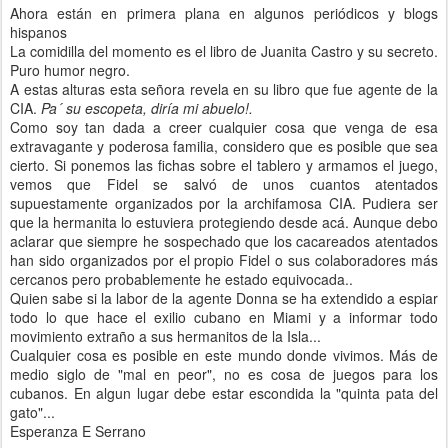
Ahora están en primera plana en algunos periódicos y blogs
hispanos
La comidilla del momento es el libro de Juanita Castro y su secreto.
Puro humor negro.
A estas alturas esta señora revela en su libro que fue agente de la
CIA.
Pa´ su escopeta, diría mi abuelo!.
Como soy tan dada a creer cualquier cosa que venga de esa
extravagante y poderosa familia, considero que es posible que sea
cierto. Si ponemos las fichas sobre el tablero y armamos el juego,
vemos que Fidel se salvó de unos cuantos atentados
supuestamente organizados por la archifamosa CIA. Pudiera ser
que la hermanita lo estuviera protegiendo desde acá. Aunque debo
aclarar que siempre he sospechado que los cacareados atentados
han sido organizados por el propio Fidel o sus colaboradores más
cercanos pero probablemente he estado equivocada..
Quien sabe si la labor de la agente Donna se ha extendido a espiar
todo lo que hace el exilio cubano en Miami y a informar todo
movimiento extraño a sus hermanitos de la Isla...
Cualquier cosa es posible en este mundo donde vivimos. Más de
medio siglo de "mal en peor", no es cosa de juegos para los
cubanos. En algun lugar debe estar escondida la "quinta pata del
gato"...
Esperanza E Serrano