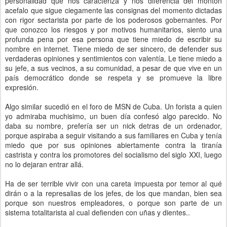
personalidad que nos caracteriza y nos diferencia del monton
acefalo que sigue ciegamente las consignas del momento dictadas
con rigor sectarista por parte de los poderosos gobernantes. Por
que conozco los riesgos y por motivos humanitarios, siento una
profunda pena por esa persona que tiene miedo de escribir su
nombre en internet. Tiene miedo de ser sincero, de defender sus
verdaderas opiniones y sentimientos con valentía. Le tiene miedo a
su jefe, a sus vecinos, a su comunidad, a pesar de que vive en un
país democrático donde se respeta y se promueve la libre
expresión.
Algo similar sucedió en el foro de MSN de Cuba. Un forista a quien
yo admiraba muchisimo, un buen día confesó algo parecido. No
daba su nombre, prefería ser un nick detras de un ordenador,
porque aspiraba a seguir visitando a sus familiares en Cuba y tenía
miedo que por sus opiniones abiertamente contra la tiranía
castrista y contra los promotores del socialismo del siglo XXI, luego
no lo dejaran entrar allá.
Ha de ser terrible vivir con una careta impuesta por temor al qué
dirán o a la represalias de los jefes, de los que mandan, bien sea
porque son nuestros empleadores, o porque son parte de un
sistema totalitarista al cual defienden con uñas y dientes..