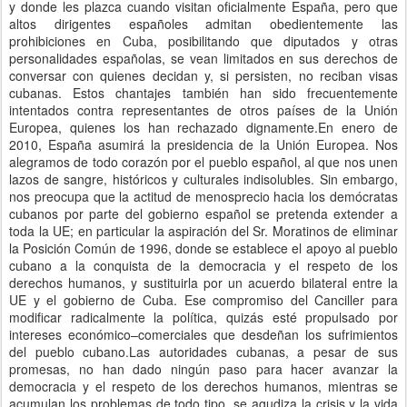
y donde les plazca cuando visitan oficialmente España, pero que
altos dirigentes españoles admitan obedientemente las
prohibiciones en Cuba, posibilitando que diputados y otras
personalidades españolas, se vean limitados en sus derechos de
conversar con quienes decidan y, si persisten, no reciban visas
cubanas. Estos chantajes también han sido frecuentemente
intentados contra representantes de otros países de la Unión
Europea, quienes los han rechazado dignamente.En enero de
2010, España asumirá la presidencia de la Unión Europea. Nos
alegramos de todo corazón por el pueblo español, al que nos unen
lazos de sangre, históricos y culturales indisolubles. Sin embargo,
nos preocupa que la actitud de menosprecio hacia los demócratas
cubanos por parte del gobierno español se pretenda extender a
toda la UE; en particular la aspiración del Sr. Moratinos de eliminar
la Posición Común de 1996, donde se establece el apoyo al pueblo
cubano a la conquista de la democracia y el respeto de los
derechos humanos, y sustituirla por un acuerdo bilateral entre la
UE y el gobierno de Cuba. Ese compromiso del Canciller para
modificar radicalmente la política, quizás esté propulsado por
intereses económico–comerciales que desdeñan los sufrimientos
del pueblo cubano.Las autoridades cubanas, a pesar de sus
promesas, no han dado ningún paso para hacer avanzar la
democracia y el respeto de los derechos humanos, mientras se
acumulan los problemas de todo tipo, se agudiza la crisis y la vida