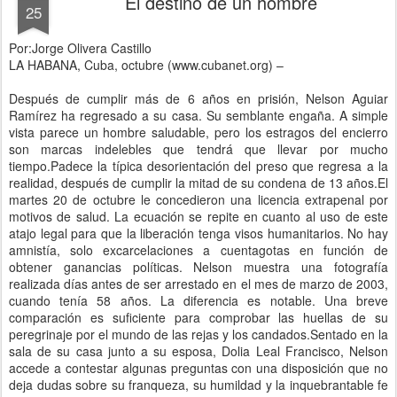
El destino de un hombre
25
Por:Jorge Olivera Castillo
LA HABANA, Cuba, octubre (www.cubanet.org) –
Después de cumplir más de 6 años en prisión, Nelson Aguiar
Ramírez ha regresado a su casa. Su semblante engaña. A simple
vista parece un hombre saludable, pero los estragos del encierro
son marcas indelebles que tendrá que llevar por mucho
tiempo.Padece la típica desorientación del preso que regresa a la
realidad, después de cumplir la mitad de su condena de 13 años.El
martes 20 de octubre le concedieron una licencia extrapenal por
motivos de salud. La ecuación se repite en cuanto al uso de este
atajo legal para que la liberación tenga visos humanitarios. No hay
amnistía, solo excarcelaciones a cuentagotas en función de
obtener ganancias políticas. Nelson muestra una fotografía
realizada días antes de ser arrestado en el mes de marzo de 2003,
cuando tenía 58 años. La diferencia es notable. Una breve
comparación es suficiente para comprobar las huellas de su
peregrinaje por el mundo de las rejas y los candados.Sentado en la
sala de su casa junto a su esposa, Dolia Leal Francisco, Nelson
accede a contestar algunas preguntas con una disposición que no
deja dudas sobre su franqueza, su humildad y la inquebrantable fe