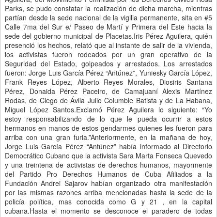
Parks, se pudo constatar la realización de dicha marcha, mientras
partían desde la sede nacional de la vigilia permanente, sita en #5
Calle 7ma del Sur e/ Paseo de Martí y Primera del Este hacia la
sede del gobierno municipal de Placetas.Iris Pérez Aguilera, quién
presenció los hechos, relató que al instante de salir de la vivienda,
los activistas fueron rodeados por un gran operativo de la
Seguridad del Estado, golpeados y arrestados. Los arrestados
fueron: Jorge Luis García Pérez “Antúnez”, Yuniesky García López,
Frank Reyes López, Alberto Reyes Morales, Diosiris Santana
Pérez, Donaida Pérez Paceiro, de Camajuaní Alexis Martínez
Rodas, de Ciego de Ávila Julio Columbie Batista y de La Habana,
Miguel López Santos.Exclamó Pérez Aguilera lo siguiente: “Yo
estoy responsabilizando de lo que le pueda ocurrir a estos
hermanos en manos de estos gendarmes quienes les fueron para
arriba con una gran furia.”Anteriormente, en la mañana de hoy,
Jorge Luis García Pérez “Antúnez” había informado al Directorio
Democrático Cubano que la activista Sara Marta Fonseca Quevedo
y una treintena de activistas de derechos humanos, mayormente
del Partido Pro Derechos Humanos de Cuba Afiliados a la
Fundación Andrei Sajarov habían organizado otra manifestación
por las mismas razones arriba mencionadas hasta la sede de la
policía política, mas conocida como G y 21 , en la capital
cubana.Hasta el momento se desconoce el paradero de todas