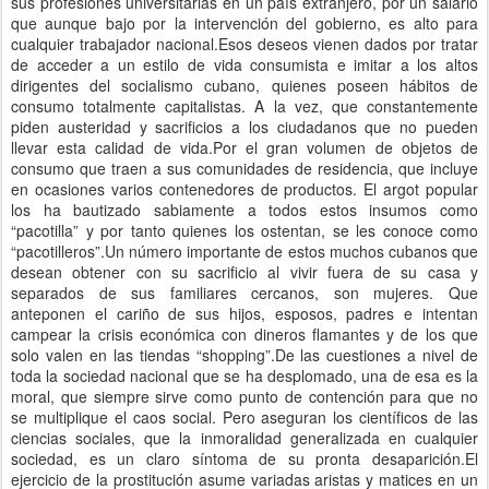
sus profesiones universitarias en un país extranjero, por un salario
que aunque bajo por la intervención del gobierno, es alto para
cualquier trabajador nacional.Esos deseos vienen dados por tratar
de acceder a un estilo de vida consumista e imitar a los altos
dirigentes del socialismo cubano, quienes poseen hábitos de
consumo totalmente capitalistas. A la vez, que constantemente
piden austeridad y sacrificios a los ciudadanos que no pueden
llevar esta calidad de vida.Por el gran volumen de objetos de
consumo que traen a sus comunidades de residencia, que incluye
en ocasiones varios contenedores de productos. El argot popular
los ha bautizado sabiamente a todos estos insumos como
“pacotilla” y por tanto quienes los ostentan, se les conoce como
“pacotilleros”.Un número importante de estos muchos cubanos que
desean obtener con su sacrificio al vivir fuera de su casa y
separados de sus familiares cercanos, son mujeres. Que
anteponen el cariño de sus hijos, esposos, padres e intentan
campear la crisis económica con dineros flamantes y de los que
solo valen en las tiendas “shopping”.De las cuestiones a nivel de
toda la sociedad nacional que se ha desplomado, una de esa es la
moral, que siempre sirve como punto de contención para que no
se multiplique el caos social. Pero aseguran los científicos de las
ciencias sociales, que la inmoralidad generalizada en cualquier
sociedad, es un claro síntoma de su pronta desaparición.El
ejercicio de la prostitución asume variadas aristas y matices en un