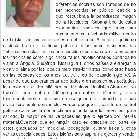
diferencias sociales son tratadas de no
ser reconocidas en público, debido a
que resquebraja la paradisíaca imagen
de la Revolución Cubana.Uno de estos
estamentos sociales que más han
aumentado su nivel adquisitivo dentro
de la isla, son los cooperantes en el exterior. Aunque el gobierno
castrista trata de continuar publicitándolos como desinteresados
“internacionalistas”, ya es una cuestión que suena en los oídos de
los nacionales como algo chota.Ya los revolucionarios cubanos no
viajan a Angola, Sudáfrica, Nicaragua u otros países a entregar la
vida y el alma por los ideales marxistas-leninistas, como si se hacía
en las décadas de los años 60, 70 y 80 del pasado siglo XX. A
pesar de que pudieran estar acertados o errados en sus actitudes,
la mayoría que iba allá era en términos idealistas.Ahora se va
trabajar fuera del archipiélago para obtener dólares y euros
fundamentalmente, además de cualquier otra moneda que sea
divisa libremente convertible. Porque aunque el aparato de control
político-social de la nomenclatura difunda que lo hacen por pura
caridad, la mayor de las verdades es que lo ejercen por interés
material.Cuestión que en ningún caso es criticable por parte de
estos graduados en medicina, pedagogía, cultura física y otras
varias especialidades. Estos isleños solo aspiran a ejercer y vender