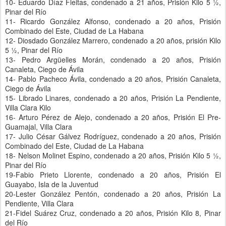
10- Eduardo Díaz Fleitas, condenado a 21 años, Prisión Kilo 5 ½,
Pinar del Río
11- Ricardo González Alfonso, condenado a 20 años, Prisión
Combinado del Este, Ciudad de La Habana
12- Diosdado González Marrero, condenado a 20 años, prisión Kilo
5 ½, Pinar del Río
13- Pedro Argüelles Morán, condenado a 20 años, Prisión
Canaleta, Ciego de Ávila
14- Pablo Pacheco Ávila, condenado a 20 años, Prisión Canaleta,
Ciego de Ávila
15- Librado Linares, condenado a 20 años, Prisión La Pendiente,
Villa Clara Kilo
16- Arturo Pérez de Alejo, condenado a 20 años, Prisión El Pre-
Guamajal, Villa Clara
17- Julio César Gálvez Rodríguez, condenado a 20 años, Prisión
Combinado del Este, Ciudad de La Habana
18- Nelson Molinet Espino, condenado a 20 años, Prisión Kilo 5 ½,
Pinar del Río
19-Fabio Prieto Llorente, condenado a 20 años, Prisión El
Guayabo, Isla de la Juventud
20-Lester González Pentón, condenado a 20 años, Prisión La
Pendiente, Villa Clara
21-Fidel Suárez Cruz, condenado a 20 años, Prisión Kilo 8, Pinar
del Río