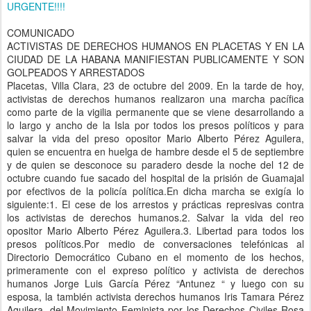
URGENTE!!!!
COMUNICADO
ACTIVISTAS DE DERECHOS HUMANOS EN PLACETAS Y EN LA
CIUDAD DE LA HABANA MANIFIESTAN PUBLICAMENTE Y SON
GOLPEADOS Y ARRESTADOS
Placetas, Villa Clara, 23 de octubre del 2009. En la tarde de hoy,
activistas de derechos humanos realizaron una marcha pacífica
como parte de la vigilia permanente que se viene desarrollando a
lo largo y ancho de la Isla por todos los presos políticos y para
salvar la vida del preso opositor Mario Alberto Pérez Aguilera,
quien se encuentra en huelga de hambre desde el 5 de septiembre
y de quien se desconoce su paradero desde la noche del 12 de
octubre cuando fue sacado del hospital de la prisión de Guamajal
por efectivos de la policía política.En dicha marcha se exigía lo
siguiente:1. El cese de los arrestos y prácticas represivas contra
los activistas de derechos humanos.2. Salvar la vida del reo
opositor Mario Alberto Pérez Aguilera.3. Libertad para todos los
presos políticos.Por medio de conversaciones telefónicas al
Directorio Democrático Cubano en el momento de los hechos,
primeramente con el expreso político y activista de derechos
humanos Jorge Luis García Pérez “Antunez “ y luego con su
esposa, la también activista derechos humanos Iris Tamara Pérez
Aguilera, del Movimiento Feminista por los Derechos Civiles Rosa