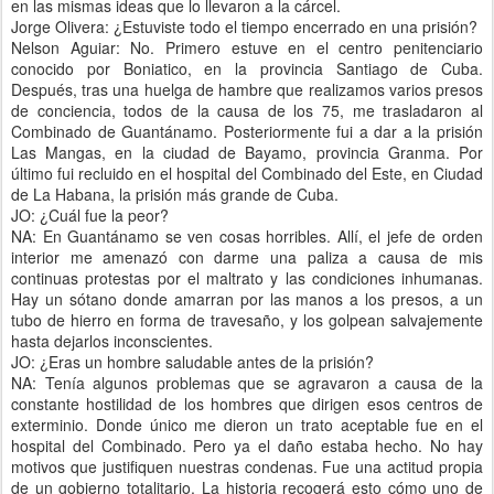
en las mismas ideas que lo llevaron a la cárcel.
Jorge Olivera: ¿Estuviste todo el tiempo encerrado en una prisión?
Nelson Aguiar: No. Primero estuve en el centro penitenciario
conocido por Boniatico, en la provincia Santiago de Cuba.
Después, tras una huelga de hambre que realizamos varios presos
de conciencia, todos de la causa de los 75, me trasladaron al
Combinado de Guantánamo. Posteriormente fui a dar a la prisión
Las Mangas, en la ciudad de Bayamo, provincia Granma. Por
último fui recluido en el hospital del Combinado del Este, en Ciudad
de La Habana, la prisión más grande de Cuba.
JO: ¿Cuál fue la peor?
NA: En Guantánamo se ven cosas horribles. Allí, el jefe de orden
interior me amenazó con darme una paliza a causa de mis
continuas protestas por el maltrato y las condiciones inhumanas.
Hay un sótano donde amarran por las manos a los presos, a un
tubo de hierro en forma de travesaño, y los golpean salvajemente
hasta dejarlos inconscientes.
JO: ¿Eras un hombre saludable antes de la prisión?
NA: Tenía algunos problemas que se agravaron a causa de la
constante hostilidad de los hombres que dirigen esos centros de
exterminio. Donde único me dieron un trato aceptable fue en el
hospital del Combinado. Pero ya el daño estaba hecho. No hay
motivos que justifiquen nuestras condenas. Fue una actitud propia
de un gobierno totalitario. La historia recogerá esto cómo uno de