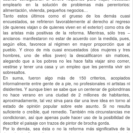
emplearlo en la solución de problemas más perentorios:
alimentación, vivienda, pequeños negocios…
Tanto estos últimos como el grueso de los demás cuasi
encuestados, se refirieron favorablemente al derecho al regreso
(de quienes viajan o de quienes viven en el exterior) como otra de
las aristas más positivas de la reforma. Mientras, sólo tres –
ancianos- manifestaron no estar de acuerdo con la medida, pues,
según ellos, favorece al régimen en mayor proporción que al
pueblo. Y cinco de mis cuasi encuestados (dos mujeres y tres
hombres, uno de ellos joven) la descalificaron sin matices,
alegando que a los pobres no les hace falta viajar sino comer,
vestirse y tener una casa y un empleo que les permita vivir sin
sobresaltos.
En suma, fueron algo más de 150 criterios, acopiados
informalmente entre gente de a pie, no profesionales ni artistas ni
disidentes. Y aunque bien se sabe que un centenar de golondrinas
no hace verano en una ciudad de 2 millones de habitantes,
aproximadamente, tal vez sirva para dar una leve idea en torno al
estado de opinión popular sobre este asunto. Si no resulta
suficiente o creíble, qué remedio. También mis circunstancias me
condicionan, así que apenas pude hacer uso de la posibilidad de
describir el paisaje con trazos de pintor de brocha gorda.
Por lo demás, sea ésta o no la reforma más significativa de la