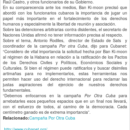
Raúl Castro, y otros funcionarios de su Gobierno.
En su comparecencia ante los medios, Ban Ki-moon precisó que
abordó con los funcionarios cubanos la importancia de jugar un
papel más importante en el fortalecimiento de los derechos
humanos y especialmente la libertad de reunión y asociación.
Sobre las detenciones arbitrarias contra disidentes, el secretario de
Naciones Unidas afirmó no tener información precisa al respecto.
Sobre el tema, Antonio Rodiles, director de Estado de Sats y
coordinador de la campaña
Por otra Cuba
, dijo para Cubanet:
“Considero de vital importancia la solicitud hecha por Ban Ki-moon
al régimen de la Habana en relación a la ratificación de los Pactos
de los Derechos Civiles y Políticos, Económicos Sociales y
Culturales. Si bien el régimen puede ratificarlos y buscar disimiles
artimañas para no implementarlos, estas herramientas nos
permiten hacer uso del derecho internacional para reclamar las
justas aspiraciones del ejercicio de nuestros derechos
fundamentales.
“Debemos enfocarnos en la campaña
Por Otra Cuba
para
arrebatarles esos pequeños espacios que en un final nos llevará,
con el esfuerzo de todos, al camino de la democracia. Cada
centímetro ganado es de extrema importancia”.
Relacionado:
Campaña Por Otra Cuba
http://www.cubanet.org/