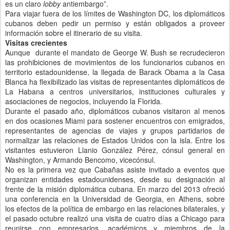
es un claro
lobby
antiembargo”.
Para viajar fuera de los límites de Washington DC, los diplomáticos
cubanos deben pedir un permiso y están obligados a proveer
información sobre el itinerario de su visita.
Visitas crecientes
Aunque durante el mandato de George W. Bush se recrudecieron
las prohibiciones de movimientos de los funcionarios cubanos en
territorio estadounidense, la llegada de Barack Obama a la Casa
Blanca ha flexibilizado las visitas de representantes diplomáticos de
La Habana a centros universitarios, instituciones culturales y
asociaciones de negocios, incluyendo la Florida.
Durante el pasado año, diplomáticos cubanos visitaron al menos
en dos ocasiones Miami para sostener encuentros con emigrados,
representantes de agencias de viajes y grupos partidarios de
normalizar las relaciones de Estados Unidos con la isla. Entre los
visitantes estuvieron Llanio González Pérez, cónsul general en
Washington, y Armando Bencomo, vicecónsul.
No es la primera vez que Cabañas asiste invitado a eventos que
organizan entidades estadounidenses, desde su designación al
frente de la misión diplomática cubana. En marzo del 2013 ofreció
una conferencia en la Universidad de Georgia, en Athens, sobre
los efectos de la política de embargo en las relaciones bilaterales, y
el pasado octubre realizó una visita de cuatro días a Chicago para
reunirse con empresarios, académicos y miembros de la