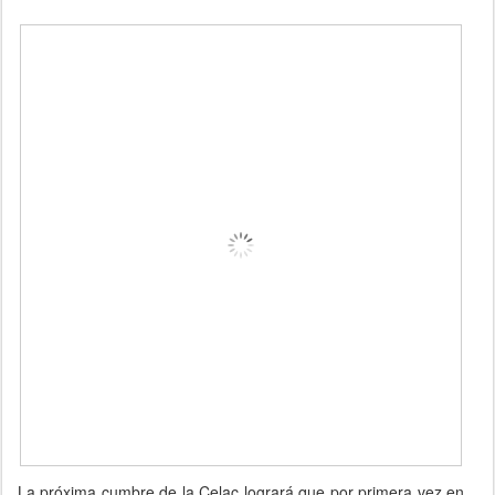
La próxima cumbre de la Celac logrará que por primera vez en