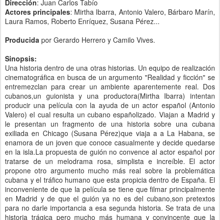
Dirección
: Juan Carlos Tabío
Actores principales
: Mirtha Ibarra, Antonio Valero, Bárbaro Marín,
Laura Ramos, Roberto Enríquez, Susana Pérez...
Producida
por Gerardo Herrero y Camilo Vives.
Sinopsis:
Una historia dentro de una otras historias. Un equipo de realización
cinematográfica en busca de un argumento "Realidad y ficción" se
entremezclan para crear un ambiente aparentemente real. Dos
cubanos,un guionista y una productora(Mirtha Ibarra) intentan
producir una película con la ayuda de un actor español (Antonio
Valero) el cual resulta un cubano españolizado. Viajan a Madrid y
le presentan un fragmento de una historia sobre una cubana
exiliada en Chicago (Susana Pérez)que viaja a a La Habana, se
enamora de un joven que conoce casualmente y decide quedarse
en la isla.La propuesta de guión no convence al actor español por
tratarse de un melodrama rosa, simplista e increíble. El actor
propone otro argumento mucho más real sobre la problemática
cubana y el tráfico humano que esta propicia dentro de España. El
inconveniente de que la película se tiene que filmar principalmente
en Madrid y de que el guión ya no es del cubano,son pretextos
para no darle importancia a esa segunda historia. Se trata de una
historia trágica pero mucho más humana y convincente que la