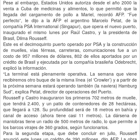
Pese al embargo, Estados Unidos autoriza desde el año 2000 la
venta a Cuba de medicinas y alimentos, lo que permitió que la
llegada del cargamento de pollo a Mariel, recordó AFP. ”Fue
perfecto”, le dijo a la AFP el argentino Marcelo Petat, de la
compañía PSA International (Singapur), que opera el nuevo puerto,
inaugurado el mismo lunes por Raúl Castro, y la presidenta de
Brasil, Dilma Rousseff.
Este es el decimoquinto puerto operado por PSA y la construcción
de muelles, vías férreas, carreteras, comunicaciones fue a un
costo de 957 millones de dólares, 802 de ellos aportados por un
crédito de Brasil y ejecutada por la compañía brasileña Odebrecht,
explicó la información.
“La terminal está plenamente operativa. La semana que viene
recibiremos otro buque de la misma línea (el ‘Crowler’) y a partir de
la próxima semana estará operando también (la naviera) Hamburg
Sud”, explica Petat, director de operaciones del Puerto.
Rousseff y Castro inauguraron los primeros 702 metros de muelle,
que tendrá 2.400, y un patio de contenedores de 28 hectáreas,
que llegará a 128. Su profundidad será de 18 metros en bahía y
canal de acceso (ahora tiene casi 11 metros). La dársena de
maniobras tiene un radio de 500 metros de radio, lo que permite a
los barcos virajes de 360 grados, según funcionarios.
Para la segunda etapa, que debe concluir en julio, Rousseff
anunció este lunes un crédito de 290 millones, dijo AFP. La obra