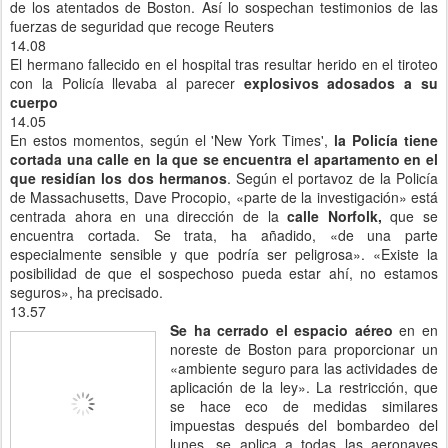
de los atentados de Boston. Así lo sospechan testimonios de las
fuerzas de seguridad que recoge Reuters
14.08
El hermano fallecido en el hospital tras resultar herido en el tiroteo
con la Policía llevaba al parecer
explosivos adosados a su
cuerpo
14.05
En estos momentos, según el 'New York Times',
la Policía tiene
cortada una calle en la que se encuentra el apartamento en el
que residían los dos hermanos
. Según el portavoz de la Policía
de Massachusetts, Dave Procopio, «parte de la investigación» está
centrada ahora en una dirección de la
calle Norfolk,
que se
encuentra cortada. Se trata, ha añadido, «de una parte
especialmente sensible y que podría ser peligrosa». «Existe la
posibilidad de que el sospechoso pueda estar ahí, no estamos
seguros», ha precisado.
13.57
Se ha cerrado el espacio aéreo
en en
noreste de Boston para proporcionar un
«ambiente seguro para las actividades de
aplicación de la ley». La restricción, que
se hace eco de medidas similares
impuestas después del bombardeo del
lunes, se aplica a todas las aeronaves