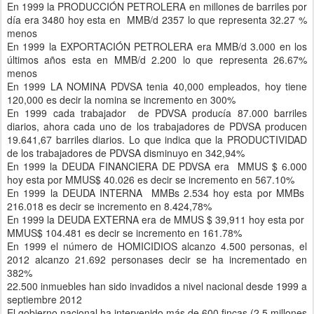
En 1999 la PRODUCCIÓN PETROLERA en millones de barriles por
día era 3480 hoy esta en MMB/d 2357 lo que representa 32.27 %
menos
En 1999 la EXPORTACIÓN PETROLERA era MMB/d 3.000 en los
últimos años esta en MMB/d 2.200 lo que representa 26.67%
menos
En 1999 LA NOMINA PDVSA tenia 40,000 empleados, hoy tiene
120,000 es decir la nomina se incremento en 300%
En 1999 cada trabajador de PDVSA producía 87.000 barriles
diarios, ahora cada uno de los trabajadores de PDVSA producen
19.641,67 barriles diarios. Lo que indica que la PRODUCTIVIDAD
de los trabajadores de PDVSA disminuyo en 342,94%
En 1999 la DEUDA FINANCIERA DE PDVSA era MMUS $ 6.000
hoy esta por MMUS$ 40.026 es decir se incremento en 567.10%
En 1999 la DEUDA INTERNA MMBs 2.534 hoy esta por MMBs
216.018 es decir se incremento en 8.424,78%
En 1999 la DEUDA EXTERNA era de MMUS $ 39,911 hoy esta por
MMUS$ 104.481 es decir se incremento en 161.78%
En 1999 el número de HOMICIDIOS alcanzo 4.500 personas, el
2012 alcanzo 21.692 personases decir se ha incrementado en
382%
22.500 inmuebles han sido invadidos a nivel nacional desde 1999 a
septiembre 2012
El gobierno nacional ha intervenido más de 600 fincas (2.5 millones