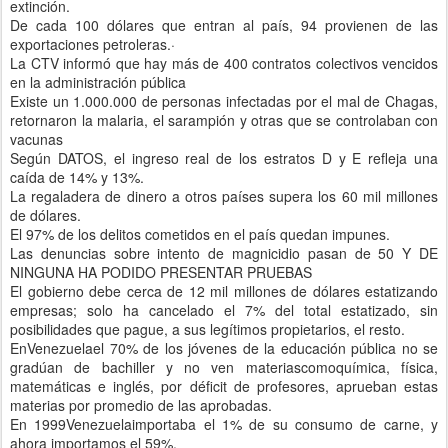
extinción.
De cada 100 dólares que entran al país, 94 provienen de las
exportaciones petroleras.·
La CTV informó que hay más de 400 contratos colectivos vencidos
en la administración pública
Existe un 1.000.000 de personas infectadas por el mal de Chagas,
retornaron la malaria, el sarampión y otras que se controlaban con
vacunas
Según DATOS, el ingreso real de los estratos D y E refleja una
caída de 14% y 13%.
La regaladera de dinero a otros países supera los 60 mil millones
de dólares.
El 97% de los delitos cometidos en el país quedan impunes.
Las denuncias sobre intento de magnicidio pasan de 50 Y DE
NINGUNA HA PODIDO PRESENTAR PRUEBAS
El gobierno debe cerca de 12 mil millones de dólares estatizando
empresas; solo ha cancelado el 7% del total estatizado, sin
posibilidades que pague, a sus legítimos propietarios, el resto.
EnVenezuelael 70% de los jóvenes de la educación pública no se
gradúan de bachiller y no ven materiascomoquímica, física,
matemáticas e inglés, por déficit de profesores, aprueban estas
materias por promedio de las aprobadas.
En 1999Venezuelaimportaba el 1% de su consumo de carne, y
ahora importamos el 59%.