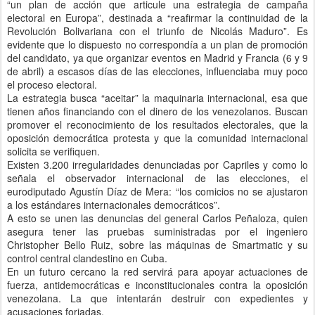
“un plan de acción que articule una estrategia de campaña
electoral en Europa”, destinada a “reafirmar la continuidad de la
Revolución Bolivariana con el triunfo de Nicolás Maduro”. Es
evidente que lo dispuesto no correspondía a un plan de promoción
del candidato, ya que organizar eventos en Madrid y Francia (6 y 9
de abril) a escasos días de las elecciones, influenciaba muy poco
el proceso electoral.
La estrategia busca “aceitar” la maquinaria internacional, esa que
tienen años financiando con el dinero de los venezolanos. Buscan
promover el reconocimiento de los resultados electorales, que la
oposición democrática protesta y que la comunidad internacional
solicita se verifiquen.
Existen 3.200 irregularidades denunciadas por Capriles y como lo
señala el observador internacional de las elecciones, el
eurodiputado Agustín Díaz de Mera: “los comicios no se ajustaron
a los estándares internacionales democráticos”.
A esto se unen las denuncias del general Carlos Peñaloza, quien
asegura tener las pruebas suministradas por el ingeniero
Christopher Bello Ruiz, sobre las máquinas de Smartmatic y su
control central clandestino en Cuba.
En un futuro cercano la red servirá para apoyar actuaciones de
fuerza, antidemocráticas e inconstitucionales contra la oposición
venezolana. La que intentarán destruir con expedientes y
acusaciones forjadas.