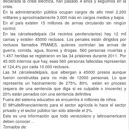
declarada la crisis eléctrica, han pasado 4 años y seguimos en la
crisis.
En la administración pública ocupan cargos de alto nivel 2.200
militares y aproximadamente 3.000 más en cargos medios y bajos.
En el país existen 15 millones de armas circulando sin ningún
control.
En las cárcelesdelpaís (34 recintos penitenciarios) hay 12 mil
camas y existen 45000 reclusos. Los penales están dirigidos por
reclusos llamados PRANES, quienes controlan las armas de
guerra, comida, agua, licores y drogas. 560 personas muertas y
1.457 heridas se registraron en las 34 prisiones durante 2011. Por
45.000 internos que hay, esas 560 personas fallecidas representan
el 124,4% por cada 10.000 reclusos.
Las 34 cárcelesdelpaís, que albergan a 45000 presos aunque
fueron construidas para no más de 12000 personas. Lo que
representa un hacinamiento de 275%. 80% están en proceso
(espera de una sentencia que diga si es culpable o inocente) y
20% están penados con una sentencia definitiva
Fuera del sistema educativo se encuentra 4 millones de niños.
El 98%delfinanciamiento para el sector agrícola lo hace el sector
privado y el sector público tan sólo atiende el 2%.
Esta es una información que todo venezolano y latinoamericano
deben conocer…
Tomados de: