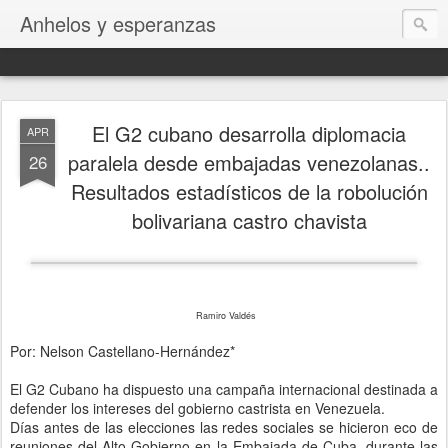
Anhelos y esperanzas
El G2 cubano desarrolla diplomacia
APR
paralela desde embajadas venezolanas..
26
Resultados estadísticos de la robolución
bolivariana castro chavista
Ramiro
Va
ld
és
Por: Nelson Castellano-Hernández*
El G2 Cubano ha dispuesto una campaña internacional destinada a
defender los intereses del gobierno castrista en Venezuela.
Días antes de las elecciones las redes sociales se hicieron eco de
reuniones del Alto Gobierno en la Embajada de Cuba, durante las