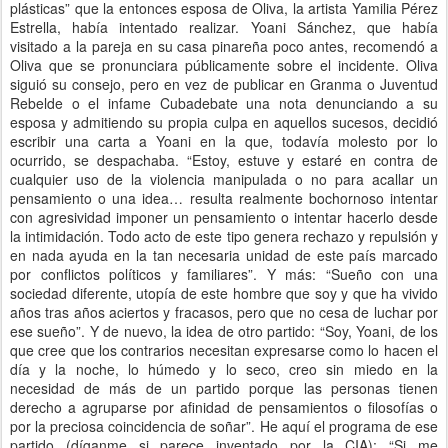
plásticas” que la entonces esposa de Oliva, la artista Yamilia Pérez
Estrella, había intentado realizar. Yoani Sánchez, que había
visitado a la pareja en su casa pinareña poco antes, recomendó a
Oliva que se pronunciara públicamente sobre el incidente. Oliva
siguió su consejo, pero en vez de publicar en Granma o Juventud
Rebelde o el infame Cubadebate una nota denunciando a su
esposa y admitiendo su propia culpa en aquellos sucesos, decidió
escribir una carta a Yoani en la que, todavía molesto por lo
ocurrido, se despachaba. “Estoy, estuve y estaré en contra de
cualquier uso de la violencia manipulada o no para acallar un
pensamiento o una idea… resulta realmente bochornoso intentar
con agresividad imponer un pensamiento o intentar hacerlo desde
la intimidación. Todo acto de este tipo genera rechazo y repulsión y
en nada ayuda en la tan necesaria unidad de este país marcado
por conflictos políticos y familiares”. Y más: “Sueño con una
sociedad diferente, utopía de este hombre que soy y que ha vivido
años tras años aciertos y fracasos, pero que no cesa de luchar por
ese sueño”. Y de nuevo, la idea de otro partido: “Soy, Yoani, de los
que cree que los contrarios necesitan expresarse como lo hacen el
día y la noche, lo húmedo y lo seco, creo sin miedo en la
necesidad de más de un partido porque las personas tienen
derecho a agruparse por afinidad de pensamientos o filosofías o
por la preciosa coincidencia de soñar”. He aquí el programa de ese
partido (díganme si parece inventado por la CIA): “Si me