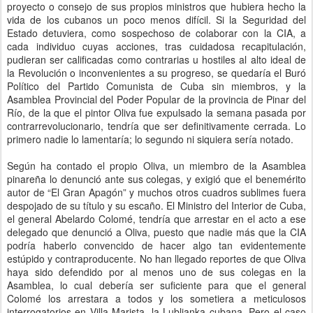
proyecto o consejo de sus propios ministros que hubiera hecho la
vida de los cubanos un poco menos difícil. Si la Seguridad del
Estado detuviera, como sospechoso de colaborar con la CIA, a
cada individuo cuyas acciones, tras cuidadosa recapitulación,
pudieran ser calificadas como contrarias u hostiles al alto ideal de
la Revolución o inconvenientes a su progreso, se quedaría el Buró
Político del Partido Comunista de Cuba sin miembros, y la
Asamblea Provincial del Poder Popular de la provincia de Pinar del
Río, de la que el pintor Oliva fue expulsado la semana pasada por
contrarrevolucionario, tendría que ser definitivamente cerrada. Lo
primero nadie lo lamentaría; lo segundo ni siquiera sería notado.
Según ha contado el propio Oliva, un miembro de la Asamblea
pinareña lo denunció ante sus colegas, y exigió que el benemérito
autor de “El Gran Apagón” y muchos otros cuadros sublimes fuera
despojado de su título y su escaño. El Ministro del Interior de Cuba,
el general Abelardo Colomé, tendría que arrestar en el acto a ese
delegado que denunció a Oliva, puesto que nadie más que la CIA
podría haberlo convencido de hacer algo tan evidentemente
estúpido y contraproducente. No han llegado reportes de que Oliva
haya sido defendido por al menos uno de sus colegas en la
Asamblea, lo cual debería ser suficiente para que el general
Colomé los arrestara a todos y los sometiera a meticulosos
interrogatorios en Villa Marista, la Lublianka cubana. Pero el caso