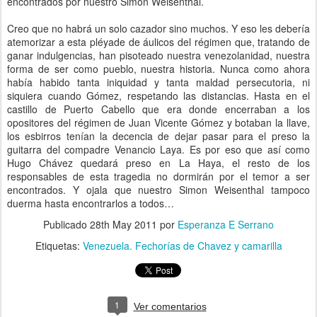
encontrados por nuestro Simon Weisenthal.
Creo que no habrá un solo cazador sino muchos. Y eso les debería
atemorizar a esta pléyade de áulicos del régimen que, tratando de
ganar indulgencias, han pisoteado nuestra venezolanidad, nuestra
forma de ser como pueblo, nuestra historia. Nunca como ahora
había habido tanta iniquidad y tanta maldad persecutoria, ni
siquiera cuando Gómez, respetando las distancias. Hasta en el
castillo de Puerto Cabello que era donde encerraban a los
opositores del régimen de Juan Vicente Gómez y botaban la llave,
los esbirros tenían la decencia de dejar pasar para el preso la
guitarra del compadre Venancio Laya. Es por eso que así como
Hugo Chávez quedará preso en La Haya, el resto de los
responsables de esta tragedia no dormirán por el temor a ser
encontrados. Y ojala que nuestro Simon Weisenthal tampoco
duerma hasta encontrarlos a todos…
Publicado
28th May 2011
por
Esperanza E Serrano
Etiquetas:
Venezuela. Fechorías de Chavez y camarilla
1
Ver comentarios