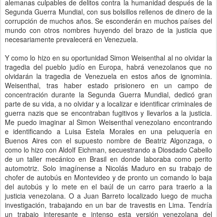
alemanas culpables de delitos contra la humanidad después de la
Segunda Guerra Mundial, con sus bolsillos rellenos de dinero de la
corrupción de muchos años. Se esconderán en muchos países del
mundo con otros nombres huyendo del brazo de la justicia que
necesariamente prevalecerá en Venezuela.
Y como lo hizo en su oportunidad Simon Weisenthal al no olvidar la
tragedia del pueblo judío en Europa, habrá venezolanos que no
olvidarán la tragedia de Venezuela en estos años de ignominia.
Weisenthal, tras haber estado prisionero en un campo de
concentración durante la Segunda Guerra Mundial, dedicó gran
parte de su vida, a no olvidar y a localizar e identificar criminales de
guerra nazis que se encontraban fugitivos y llevarlos a la justicia.
Me puedo imaginar al Simon Weisenthal venezolano encontrando
e identificando a Luisa Estela Morales en una peluquería en
Buenos Aires con el supuesto nombre de Beatriz Algonzaga, o
como lo hizo con Aldolf Eichman, secuestrando a Diosdado Cabello
de un taller mecánico en Brasil en donde laboraba como perito
automotriz. Solo imagínense a Nicolás Maduro en su trabajo de
chofer de autobús en Montevideo y de pronto un comando lo baja
del autobús y lo mete en el baúl de un carro para traerlo a la
justicia venezolana. O a Juan Barreto localizado luego de mucha
investigación, trabajando en un bar de travestis en Lima. Tendría
un trabajo interesante e intenso esta versión venezolana del