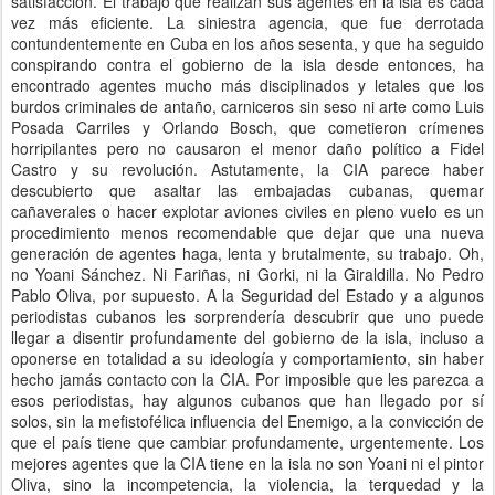
satisfacción. El trabajo que realizan sus agentes en la isla es cada
vez más eficiente. La siniestra agencia, que fue derrotada
contundentemente en Cuba en los años sesenta, y que ha seguido
conspirando contra el gobierno de la isla desde entonces, ha
encontrado agentes mucho más disciplinados y letales que los
burdos criminales de antaño, carniceros sin seso ni arte como Luis
Posada Carriles y Orlando Bosch, que cometieron crímenes
horripilantes pero no causaron el menor daño político a Fidel
Castro y su revolución. Astutamente, la CIA parece haber
descubierto que asaltar las embajadas cubanas, quemar
cañaverales o hacer explotar aviones civiles en pleno vuelo es un
procedimiento menos recomendable que dejar que una nueva
generación de agentes haga, lenta y brutalmente, su trabajo. Oh,
no Yoani Sánchez. Ni Fariñas, ni Gorki, ni la Giraldilla. No Pedro
Pablo Oliva, por supuesto. A la Seguridad del Estado y a algunos
periodistas cubanos les sorprendería descubrir que uno puede
llegar a disentir profundamente del gobierno de la isla, incluso a
oponerse en totalidad a su ideología y comportamiento, sin haber
hecho jamás contacto con la CIA. Por imposible que les parezca a
esos periodistas, hay algunos cubanos que han llegado por sí
solos, sin la mefistofélica influencia del Enemigo, a la convicción de
que el país tiene que cambiar profundamente, urgentemente. Los
mejores agentes que la CIA tiene en la isla no son Yoani ni el pintor
Oliva, sino la incompetencia, la violencia, la terquedad y la