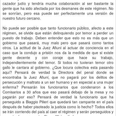
cazador judío y tendría mucha colaboración al ser bastante la
gente que ha sido afectada por los desmanes de este régimen. No
se sonrían, pero esa puede ser perfectamente una versión de
nuestro futuro cercano.
No puede ser posible que tanto funcionario público, afecto a este
régimen, se olvide que están delinquiendo por temor a perder un
puesto de trabajo. Deben entender que esto no es más que un
gobierno que pasará, muy malo pero que pasará como tantos
otros. La actitud de la Juez Afiuni al actuar de conciencia en el
caso que la condujo a prisión nos da la medida de que si existe
gente decente y con coraje que hace su trabajo,
independientemente del temor. Si todos no tuvieran temor otro
gallo le cantara al gobierno. ¿Que locura colectiva esta pasando
aquí? Pensará de verdad la Directora del penal donde se
encontraba la Juez Afiuni, que no pagará por los delitos de
persecución y maltrato a un ser humano y en especial a una mujer
enferma? Pensarán los funcionarios que condenaron a los
Comisarios a 30 años que eso pasará debajo de la mesa y no
pagarán por eso? Pensará de verdad la funcionario que ha
perseguido a Biaggio Pilieri que quedará tan campante en el país
después de haber pisoteado la justicia como lo hecho? Todos ellos
se irán corriendo del país al caer el régimen y serán perseguidos y