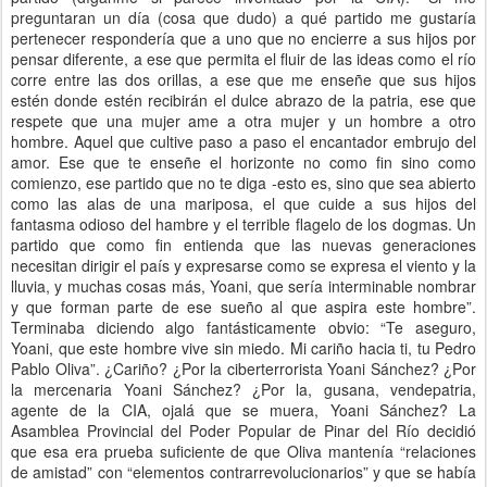
preguntaran un día (cosa que dudo) a qué partido me gustaría
pertenecer respondería que a uno que no encierre a sus hijos por
pensar diferente, a ese que permita el fluir de las ideas como el río
corre entre las dos orillas, a ese que me enseñe que sus hijos
estén donde estén recibirán el dulce abrazo de la patria, ese que
respete que una mujer ame a otra mujer y un hombre a otro
hombre. Aquel que cultive paso a paso el encantador embrujo del
amor. Ese que te enseñe el horizonte no como fin sino como
comienzo, ese partido que no te diga -esto es, sino que sea abierto
como las alas de una mariposa, el que cuide a sus hijos del
fantasma odioso del hambre y el terrible flagelo de los dogmas. Un
partido que como fin entienda que las nuevas generaciones
necesitan dirigir el país y expresarse como se expresa el viento y la
lluvia, y muchas cosas más, Yoani, que sería interminable nombrar
y que forman parte de ese sueño al que aspira este hombre”.
Terminaba diciendo algo fantásticamente obvio: “Te aseguro,
Yoani, que este hombre vive sin miedo. Mi cariño hacia ti, tu Pedro
Pablo Oliva”. ¿Cariño? ¿Por la ciberterrorista Yoani Sánchez? ¿Por
la mercenaria Yoani Sánchez? ¿Por la, gusana, vendepatria,
agente de la CIA, ojalá que se muera, Yoani Sánchez? La
Asamblea Provincial del Poder Popular de Pinar del Río decidió
que esa era prueba suficiente de que Oliva mantenía “relaciones
de amistad” con “elementos contrarrevolucionarios” y que se había