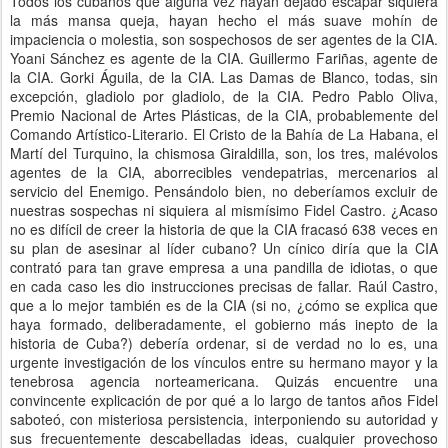
Todos los cubanos que alguna vez hayan dejado escapar siquiera
la más mansa queja, hayan hecho el más suave mohín de
impaciencia o molestia, son sospechosos de ser agentes de la CIA.
Yoani Sánchez es agente de la CIA. Guillermo Fariñas, agente de
la CIA. Gorki Águila, de la CIA. Las Damas de Blanco, todas, sin
excepción, gladiolo por gladiolo, de la CIA. Pedro Pablo Oliva,
Premio Nacional de Artes Plásticas, de la CIA, probablemente del
Comando Artístico-Literario. El Cristo de la Bahía de La Habana, el
Martí del Turquino, la chismosa Giraldilla, son, los tres, malévolos
agentes de la CIA, aborrecibles vendepatrias, mercenarios al
servicio del Enemigo. Pensándolo bien, no deberíamos excluir de
nuestras sospechas ni siquiera al mismísimo Fidel Castro. ¿Acaso
no es difícil de creer la historia de que la CIA fracasó 638 veces en
su plan de asesinar al líder cubano? Un cínico diría que la CIA
contrató para tan grave empresa a una pandilla de idiotas, o que
en cada caso les dio instrucciones precisas de fallar. Raúl Castro,
que a lo mejor también es de la CIA (si no, ¿cómo se explica que
haya formado, deliberadamente, el gobierno más inepto de la
historia de Cuba?) debería ordenar, si de verdad no lo es, una
urgente investigación de los vínculos entre su hermano mayor y la
tenebrosa agencia norteamericana. Quizás encuentre una
convincente explicación de por qué a lo largo de tantos años Fidel
saboteó, con misteriosa persistencia, interponiendo su autoridad y
sus frecuentemente descabelladas ideas, cualquier provechoso