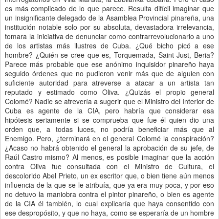
es más complicado de lo que parece. Resulta difícil imaginar que
un insignificante delegado de la Asamblea Provincial pinareña, una
institución notable solo por su absoluta, devastadora irrelevancia,
tomara la iniciativa de denunciar como contrarrevolucionario a uno
de los artistas más ilustres de Cuba. ¿Qué bicho picó a ese
hombre? ¿Quién se cree que es, Torquemada, Saint Just, Beria?
Parece más probable que ese anónimo inquisidor pinareño haya
seguido órdenes que no pudieron venir más que de alguien con
suficiente autoridad para atreverse a atacar a un artista tan
reputado y estimado como Oliva. ¿Quizás el propio general
Colomé? Nadie se atrevería a sugerir que el Ministro del Interior de
Cuba es agente de la CIA, pero habría que considerar esa
hipótesis seriamente si se comprueba que fue él quien dio una
orden que, a todas luces, no podría beneficiar más que al
Enemigo. Pero, ¿terminará en el general Colomé la conspiración?
¿Acaso no habrá obtenido el general la aprobación de su jefe, de
Raúl Castro mismo? Al menos, es posible imaginar que la acción
contra Oliva fue consultada con el Ministro de Cultura, el
descolorido Abel Prieto, un ex escritor que, o bien tiene aún menos
influencia de la que se le atribuía, que ya era muy poca, y por eso
no detuvo la maniobra contra el pintor pinareño, o bien es agente
de la CIA él también, lo cual explicaría que haya consentido con
ese despropósito, y que no haya, como se esperaría de un hombre