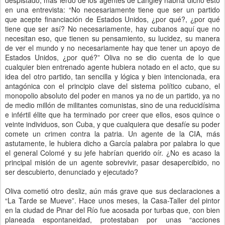
despistado, más lerdo de los agentes de Langley habría dicho esto
en una entrevista: “No necesariamente tiene que ser un partido
que acepte financiación de Estados Unidos, ¿por qué?, ¿por qué
tiene que ser así? No necesariamente, hay cubanos aquí que no
necesitan eso, que tienen su pensamiento, su lucidez, su manera
de ver el mundo y no necesariamente hay que tener un apoyo de
Estados Unidos, ¿por qué?” Oliva no se dio cuenta de lo que
cualquier bien entrenado agente hubiera notado en el acto, que su
idea del otro partido, tan sencilla y lógica y bien intencionada, era
antagónica con el principio clave del sistema político cubano, el
monopolio absoluto del poder en manos ya no de un partido, ya no
de medio millón de militantes comunistas, sino de una reducidísima
e infértil élite que ha terminado por creer que ellos, esos quince o
veinte individuos, son Cuba, y que cualquiera que desafíe su poder
comete un crimen contra la patria. Un agente de la CIA, más
astutamente, le hubiera dicho a García palabra por palabra lo que
el general Colomé y su jefe habrían querido oír. ¿No es acaso la
principal misión de un agente sobrevivir, pasar desapercibido, no
ser descubierto, denunciado y ejecutado?
Oliva cometió otro desliz, aún más grave que sus declaraciones a
“La Tarde se Mueve”. Hace unos meses, la Casa-Taller del pintor
en la ciudad de Pinar del Río fue acosada por turbas que, con bien
planeada espontaneidad, protestaban por unas “acciones