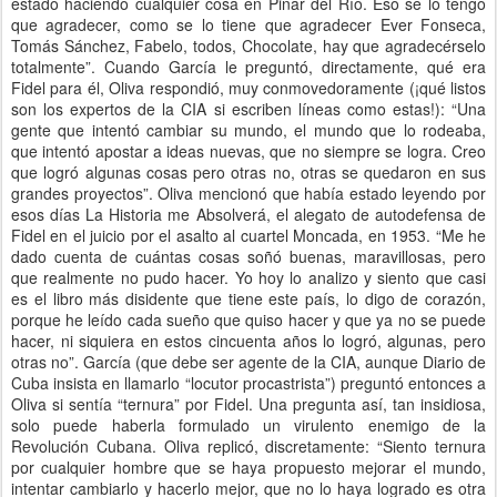
estado haciendo cualquier cosa en Pinar del Río. Eso se lo tengo
que agradecer, como se lo tiene que agradecer Ever Fonseca,
Tomás Sánchez, Fabelo, todos, Chocolate, hay que agradecérselo
totalmente”. Cuando García le preguntó, directamente, qué era
Fidel para él, Oliva respondió, muy conmovedoramente (¡qué listos
son los expertos de la CIA si escriben líneas como estas!): “Una
gente que intentó cambiar su mundo, el mundo que lo rodeaba,
que intentó apostar a ideas nuevas, que no siempre se logra. Creo
que logró algunas cosas pero otras no, otras se quedaron en sus
grandes proyectos”. Oliva mencionó que había estado leyendo por
esos días La Historia me Absolverá, el alegato de autodefensa de
Fidel en el juicio por el asalto al cuartel Moncada, en 1953. “Me he
dado cuenta de cuántas cosas soñó buenas, maravillosas, pero
que realmente no pudo hacer. Yo hoy lo analizo y siento que casi
es el libro más disidente que tiene este país, lo digo de corazón,
porque he leído cada sueño que quiso hacer y que ya no se puede
hacer, ni siquiera en estos cincuenta años lo logró, algunas, pero
otras no”. García (que debe ser agente de la CIA, aunque Diario de
Cuba insista en llamarlo “locutor procastrista”) preguntó entonces a
Oliva si sentía “ternura” por Fidel. Una pregunta así, tan insidiosa,
solo puede haberla formulado un virulento enemigo de la
Revolución Cubana. Oliva replicó, discretamente: “Siento ternura
por cualquier hombre que se haya propuesto mejorar el mundo,
intentar cambiarlo y hacerlo mejor, que no lo haya logrado es otra