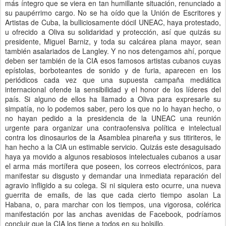
más íntegro que se viera en tan humillante situación, renunciado a
su paupérrimo cargo. No se ha oído que la Unión de Escritores y
Artistas de Cuba, la bulliciosamente dócil UNEAC, haya protestado,
u ofrecido a Oliva su solidaridad y protección, así que quizás su
presidente, Miguel Barniz, y toda su calcárea plana mayor, sean
también asalariados de Langley. Y no nos detengamos ahí, porque
deben ser también de la CIA esos famosos artistas cubanos cuyas
epístolas, borboteantes de sonido y de furia, aparecen en los
periódicos cada vez que una supuesta campaña mediática
internacional ofende la sensibilidad y el honor de los líderes del
país. Si alguno de ellos ha llamado a Oliva para expresarle su
simpatía, no lo podemos saber, pero los que no lo hayan hecho, o
no hayan pedido a la presidencia de la UNEAC una reunión
urgente para organizar una contraofensiva política e intelectual
contra los dinosaurios de la Asamblea pinareña y sus titiriteros, le
han hecho a la CIA un estimable servicio. Quizás este desaguisado
haya ya movido a algunos resabiosos intelectuales cubanos a usar
el arma más mortífera que poseen, los correos electrónicos, para
manifestar su disgusto y demandar una inmediata reparación del
agravio infligido a su colega. Si ni siquiera esto ocurre, una nueva
guerrita de emails, de las que cada cierto tiempo asolan La
Habana, o, para marchar con los tiempos, una vigorosa, colérica
manifestación por las anchas avenidas de Facebook, podríamos
concluir que la CIA los tiene a todos en su bolsillo.