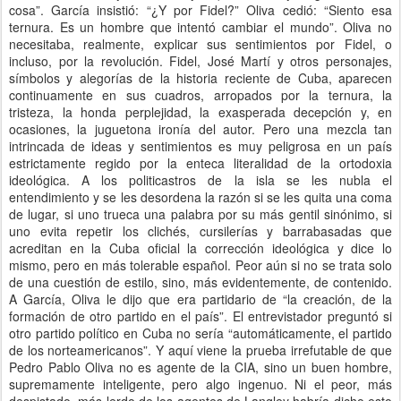
cosa”. García insistió: “¿Y por Fidel?” Oliva cedió: “Siento esa
ternura. Es un hombre que intentó cambiar el mundo”. Oliva no
necesitaba, realmente, explicar sus sentimientos por Fidel, o
incluso, por la revolución. Fidel, José Martí y otros personajes,
símbolos y alegorías de la historia reciente de Cuba, aparecen
continuamente en sus cuadros, arropados por la ternura, la
tristeza, la honda perplejidad, la exasperada decepción y, en
ocasiones, la juguetona ironía del autor. Pero una mezcla tan
intrincada de ideas y sentimientos es muy peligrosa en un país
estrictamente regido por la enteca literalidad de la ortodoxia
ideológica. A los politicastros de la isla se les nubla el
entendimiento y se les desordena la razón si se les quita una coma
de lugar, si uno trueca una palabra por su más gentil sinónimo, si
uno evita repetir los clichés, cursilerías y barrabasadas que
acreditan en la Cuba oficial la corrección ideológica y dice lo
mismo, pero en más tolerable español. Peor aún si no se trata solo
de una cuestión de estilo, sino, más evidentemente, de contenido.
A García, Oliva le dijo que era partidario de “la creación, de la
formación de otro partido en el país”. El entrevistador preguntó si
otro partido político en Cuba no sería “automáticamente, el partido
de los norteamericanos”. Y aquí viene la prueba irrefutable de que
Pedro Pablo Oliva no es agente de la CIA, sino un buen hombre,
supremamente inteligente, pero algo ingenuo. Ni el peor, más