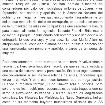
mínimo resquicio de justicia. Se han perdido alimentos en
contenedores por valor de muchísimos millones de dólares y los
Diputados, con nombre y apellido, de la Asamblea Nacional del
gobierno se niegan a investigar, encubriendo flagrantemente un
delito, que mas allá del delito de corrupción, es un delito en contra
de la humanidad de miles de compatriotas que escarban la basura
para buscar alimento. Un agricultor llamado Franklin Brito muere
de mengua porque un funcionario con nombre y apellido decidió no
entregarle lo que era suyo y una Juez llamada María Afiuni es
atropellada en su condición humana por dar un fallo a derecho por
una funcionaria, con nombre y apellido, a cargo de un penal de
mujeres.
Pero esto terminará, tarde o temprano terminará. Y volveremos a
reconstruir. Pero será imposible hacerlo sin que se haga justicia a
una época de oscurantismo y persecución. Sin creer ingenuamente
que volveremos a ser los venezolanos de antes, tendremos que
volver a convivir. Y para eso necesitaremos que se haga justicia.
Cuando el régimen termine, Hugo Chávez será el principal pero
solo uno de los muchísimos responsables de esta tragedia que se
llamó la Revolución Bolivariana. Y huirán, huirán los Magistrados
cómplices, los Fiscales, los Ministros, los Narco-Generales, huirán
como en su momento huyeron muchísimos oficiales de la SS