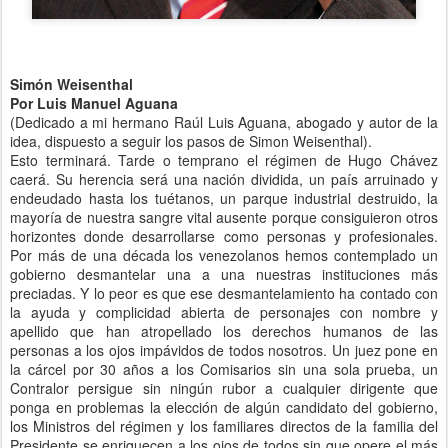
Simón Weisenthal
Por Luis Manuel Aguana
(Dedicado a mi hermano Raúl Luis Aguana, abogado y autor de la
idea, dispuesto a seguir los pasos de Simon Weisenthal).
Esto terminará. Tarde o temprano el régimen de Hugo Chávez
caerá. Su herencia será una nación dividida, un país arruinado y
endeudado hasta los tuétanos, un parque industrial destruido, la
mayoría de nuestra sangre vital ausente porque consiguieron otros
horizontes donde desarrollarse como personas y profesionales.
Por más de una década los venezolanos hemos contemplado un
gobierno desmantelar una a una nuestras instituciones más
preciadas. Y lo peor es que ese desmantelamiento ha contado con
la ayuda y complicidad abierta de personajes con nombre y
apellido que han atropellado los derechos humanos de las
personas a los ojos impávidos de todos nosotros. Un juez pone en
la cárcel por 30 años a los Comisarios sin una sola prueba, un
Contralor persigue sin ningún rubor a cualquier dirigente que
ponga en problemas la elección de algún candidato del gobierno,
los Ministros del régimen y los familiares directos de la familia del
Presidente se enriquecen a los ojos de todos sin que opere el más