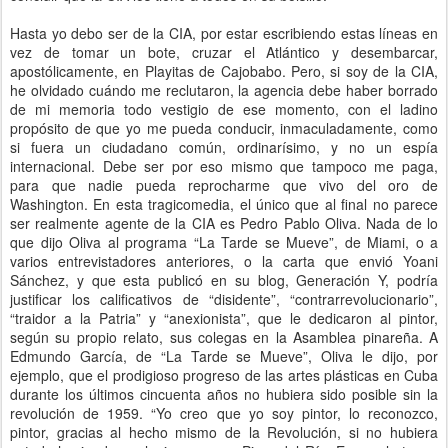
Hasta yo debo ser de la CIA, por estar escribiendo estas líneas en
vez de tomar un bote, cruzar el Atlántico y desembarcar,
apostólicamente, en Playitas de Cajobabo. Pero, si soy de la CIA,
he olvidado cuándo me reclutaron, la agencia debe haber borrado
de mi memoria todo vestigio de ese momento, con el ladino
propósito de que yo me pueda conducir, inmaculadamente, como
si fuera un ciudadano común, ordinarísimo, y no un espía
internacional. Debe ser por eso mismo que tampoco me paga,
para que nadie pueda reprocharme que vivo del oro de
Washington. En esta tragicomedia, el único que al final no parece
ser realmente agente de la CIA es Pedro Pablo Oliva. Nada de lo
que dijo Oliva al programa “La Tarde se Mueve”, de Miami, o a
varios entrevistadores anteriores, o la carta que envió Yoani
Sánchez, y que esta publicó en su blog, Generación Y, podría
justificar los calificativos de “disidente”, “contrarrevolucionario”,
“traidor a la Patria” y “anexionista”, que le dedicaron al pintor,
según su propio relato, sus colegas en la Asamblea pinareña. A
Edmundo García, de “La Tarde se Mueve”, Oliva le dijo, por
ejemplo, que el prodigioso progreso de las artes plásticas en Cuba
durante los últimos cincuenta años no hubiera sido posible sin la
revolución de 1959. “Yo creo que yo soy pintor, lo reconozco,
pintor, gracias al hecho mismo de la Revolución, si no hubiera