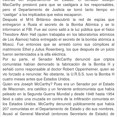
MacCarthy presionó para que se castigara a los responsables,
pero el Departamento de Justicia se tomó tanto tiempo en
“castigar” a los implicados que estos escaparon.
Después el M16 Británico descubrió la red de espías que
entregaron a Rusia el secreto de la Bomba Atómica y se lo
informaron al FBI. Fue así como salió a la luz pública que el físico
Theodore Alvin Hall (quien trabajaba en los laboratorios atómicos
de Los Álamos) había entregado el secreto de la bomba atómica a
Moscú. Fue entonces que se arrestó como sus cómplices al
matrimonio Ethel y Julius Rosenberg, los que después de un juicio
fueron sentenciados a la silla eléctrica.
Por su parte, el Senador McCarthy denunció que criptos
comunistas habían demorado la fabricación de la Bomba H y
señaló como responsable al doctor Robert Oppenheimer, quien se
vio forzado a renunciar. No obstante, la U.R.S.S. tuvo la Bomba H
cuatro meses antes que Estados Unidos.
Quien era Joseph McCarthy? Pues era un Senador por el Estado
de Wisconsin, era católico y un ferviente anticomunista que había
peleado en la Segunda Guerra Mundial y desde 1948 hasta 1954
llevó a cabo una cruzada en contra de la infiltración comunista en
los Estados Unidos. McCarthy denunció públicamente que había
207 comunistas en el Departamento de Estado y dio sus nombres.
Acusó al General Marshall (entonces Secretario de Estado) de