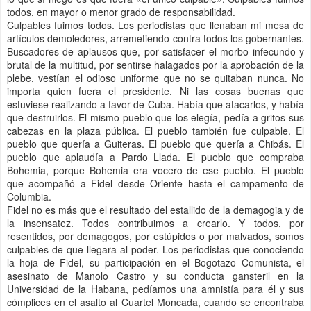
todos, en mayor o menor grado de responsabilidad.
Culpables fuimos todos. Los periodistas que llenaban mi mesa de
artículos demoledores, arremetiendo contra todos los gobernantes.
Buscadores de aplausos que, por satisfacer el morbo infecundo y
brutal de la multitud, por sentirse halagados por la aprobación de la
plebe, vestían el odioso uniforme que no se quitaban nunca. No
importa quien fuera el presidente. Ni las cosas buenas que
estuviese realizando a favor de Cuba. Había que atacarlos, y había
que destruirlos. El mismo pueblo que los elegía, pedía a gritos sus
cabezas en la plaza pública. El pueblo también fue culpable. El
pueblo que quería a Guiteras. El pueblo que quería a Chibás. El
pueblo que aplaudía a Pardo Llada. El pueblo que compraba
Bohemia, porque Bohemia era vocero de ese pueblo. El pueblo
que acompañó a Fidel desde Oriente hasta el campamento de
Columbia.
Fidel no es más que el resultado del estallido de la demagogia y de
la insensatez. Todos contribuimos a crearlo. Y todos, por
resentidos, por demagogos, por estúpidos o por malvados, somos
culpables de que llegara al poder. Los periodistas que conociendo
la hoja de Fidel, su participación en el Bogotazo Comunista, el
asesinato de Manolo Castro y su conducta gansteril en la
Universidad de la Habana, pedíamos una amnistía para él y sus
cómplices en el asalto al Cuartel Moncada, cuando se encontraba