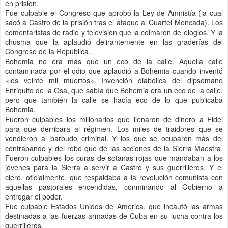
en prisión.
Fue culpable el Congreso que aprobó la Ley de Amnistía (la cual
sacó a Castro de la prisión tras el ataque al Cuartel Moncada). Los
comentaristas de radio y televisión que la colmaron de elogios. Y la
chusma que la aplaudió delirantemente en las graderías del
Congreso de la República.
Bohemia no era más que un eco de la calle. Aquella calle
contaminada por el odio que aplaudió a Bohemia cuando inventó
«los veinte mil muertos». Invención diabólica del dipsómano
Enriquito de la Osa, que sabía que Bohemia era un eco de la calle,
pero que también la calle se hacía eco de lo que publicaba
Bohemia.
Fueron culpables los millonarios que llenaron de dinero a Fidel
para que derribara al régimen. Los miles de traidores que se
vendieron al barbudo criminal. Y los que se ocuparon más del
contrabando y del robo que de las acciones de la Sierra Maestra.
Fueron culpables los curas de sotanas rojas que mandaban a los
jóvenes para la Sierra a servir a Castro y sus guerrilleros. Y el
clero, oficialmente, que respaldaba a la revolución comunista con
aquellas pastorales encendidas, conminando al Gobierno a
entregar el poder.
Fue culpable Estados Unidos de América, que incautó las armas
destinadas a las fuerzas armadas de Cuba en su lucha contra los
guerrilleros.