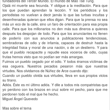
fundadores del Tercer Mundo. El mundo de Mao Tse Tung.
Ojalá mi muerte sea fecunda. Y obligue a la meditación. Para que
los que puedan aprendan la lección. Y los periódicos y los
periodistas no vuelvan a decir jamás lo que las turbas incultas y
desenfrenadas quieran que ellos digan. Para que la prensa no sea
más un eco de la calle, sino un faro de orientación para esa propia
calle. Para que los millonarios no den más sus dineros a quienes
después los despojan de todo. Para que los anunciantes no llenen
de poderío con sus anuncios a publicaciones tendenciosas,
sembradoras de odio y de infamia, capaces de destruir hasta la
integridad física y moral de una nación, o de un destierro. Y para
que el pueblo recapacite y repudie esos voceros de odio, cuyas
frutas hemos visto que no podían ser más amargas.
Fuimos un pueblo cegado por el odio. Y todos éramos víctimas de
esa ceguera. Nuestros pecados pesaron más que nuestras
virtudes. Nos olvidamos de Núñez de Arce cuando dijo:
Cuando un pueblo olvida sus virtudes, lleva en sus propios vicios
su tirano.
Adiós. Éste es mi último adiós. Y dile a todos mis compatriotas que
yo perdono con los brazos en cruz sobre mi pecho, para que me
perdonen todo el mal que he hecho.
Miguel Ángel Quevedo
Mas sobre el tema