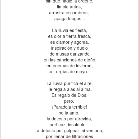
sin que nadie la ordene,
limpia autos,
arrastra escombros,
apaga fuegos...
La lluvia es fiesta,
es olor a tierra fresca,
es clamor y agonía,
inspiración y duelo
de musas danzando
en las canciones de otoño,
en poemas de invierno,
en orgías de mayo...
La lluvia purifica el aire,
le regala alas al alma.
Es regalo de Dios,
pero,
¡Paradoja terrible!
no la amo,
la detesto por atrevida,
pertinaz, insolente...
La detesto por golpear mi ventana,
por llenar de filtraciones