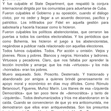
Y fue culpable el State Department, que respaldó la conjura
internacional dirigida por los comunistas para adueñarse de Cuba.
Fueron culpables el Gobierno y su oposición, cuando el diálogo
cívico, por no ceder y llegar a un acuerdo decoroso, pacífico y
patriótico. Los infiltrados por Fidel en aquella gestión para
sabotearla y hacerla fracasar como lo hicieron.
Fueron culpables los políticos abstencionistas, que cerraron las
puertas a todos los cambios electoralistas. Y los periódicos que
como Bohemia, les hicieron el juego a los abstencionistas,
negándose a publicar nada relacionado con aquellas elecciones.
Todos fuimos culpables. Todos. Por acción u omisión. Viejos y
jóvenes. Ricos y pobres. Blancos y negros. Honrados y ladrones.
Virtuosos y pecadores. Claro, que nos faltaba por aprender la
lección increíble y amarga: que los más «virtuosos» y los más
«honrados» eran los pobres.
Muero asqueado. Solo. Proscrito. Desterrado. Y traicionado y
abandonado por amigos a quienes brindé generosamente mi
apoyo moral y económico en días muy difíciles. Como Rómulo
Betancourt, Figueres, Muñoz Marín. Los titanes de esa «Izquierda
Democrática» que tan poco tiene de «democrática» y tanto de
«izquierda». Todos deshumanizados y fríos me abandonaron en la
caída. Cuando se convencieron de que yo era anticomunista, me
demostraron que ellos eran antiquevedistas. Son los presuntos