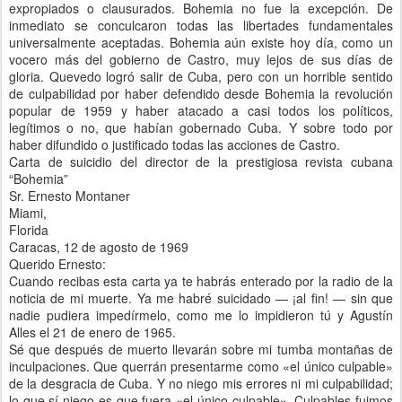
expropiados o clausurados. Bohemia no fue la excepción. De
inmediato se conculcaron todas las libertades fundamentales
universalmente aceptadas. Bohemia aún existe hoy día, como un
vocero más del gobierno de Castro, muy lejos de sus días de
gloria. Quevedo logró salir de Cuba, pero con un horrible sentido
de culpabilidad por haber defendido desde Bohemia la revolución
popular de 1959 y haber atacado a casi todos los políticos,
legítimos o no, que habían gobernado Cuba. Y sobre todo por
haber difundido o justificado todas las acciones de Castro.
Carta de suicidio del director de la prestigiosa revista cubana
“Bohemia”
Sr. Ernesto Montaner
Miami,
Florida
Caracas, 12 de agosto de 1969
Querido Ernesto:
Cuando recibas esta carta ya te habrás enterado por la radio de la
noticia de mi muerte. Ya me habré suicidado — ¡al fin! — sin que
nadie pudiera impedírmelo, como me lo impidieron tú y Agustín
Alles el 21 de enero de 1965.
Sé que después de muerto llevarán sobre mi tumba montañas de
inculpaciones. Que querrán presentarme como «el único culpable»
de la desgracia de Cuba. Y no niego mis errores ni mi culpabilidad;
lo que sí niego es que fuera «el único culpable». Culpables fuimos