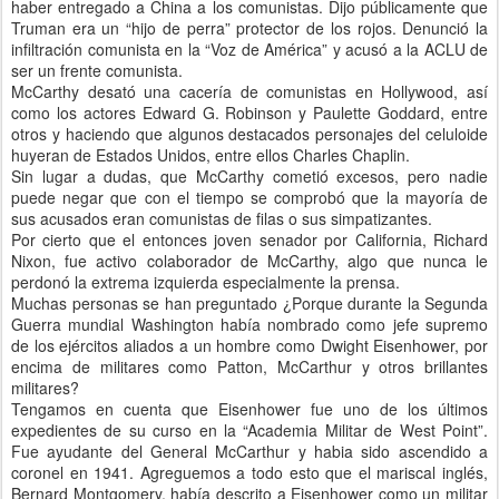
haber entregado a China a los comunistas. Dijo públicamente que
Truman era un “hijo de perra” protector de los rojos. Denunció la
infiltración comunista en la “Voz de América” y acusó a la ACLU de
ser un frente comunista.
McCarthy desató una cacería de comunistas en Hollywood, así
como los actores Edward G. Robinson y Paulette Goddard, entre
otros y haciendo que algunos destacados personajes del celuloide
huyeran de Estados Unidos, entre ellos Charles Chaplin.
Sin lugar a dudas, que McCarthy cometió excesos, pero nadie
puede negar que con el tiempo se comprobó que la mayoría de
sus acusados eran comunistas de filas o sus simpatizantes.
Por cierto que el entonces joven senador por California, Richard
Nixon, fue activo colaborador de McCarthy, algo que nunca le
perdonó la extrema izquierda especialmente la prensa.
Muchas personas se han preguntado ¿Porque durante la Segunda
Guerra mundial Washington había nombrado como jefe supremo
de los ejércitos aliados a un hombre como Dwight Eisenhower, por
encima de militares como Patton, McCarthur y otros brillantes
militares?
Tengamos en cuenta que Eisenhower fue uno de los últimos
expedientes de su curso en la “Academia Militar de West Point”.
Fue ayudante del General McCarthur y habia sido ascendido a
coronel en 1941. Agreguemos a todo esto que el mariscal inglés,
Bernard Montgomery, había descrito a Eisenhower como un militar