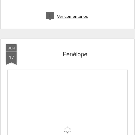
1
Ver comentarios
JUN
Penélope
17