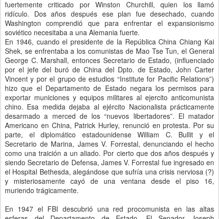
fuertemente criticado por Winston Churchill, quien los llamó
ridículo. Dos años después ese plan fue desechado, cuando
Washington comprendió que para enfrentar el expansionismo
soviético necesitaba a una Alemania fuerte.
En 1946, cuando el presidente de la República China Chiang Kai
Shek, se enfrentaba a los comunistas de Mao Tse Tun, el General
George C. Marshall, entonces Secretario de Estado, (influenciado
por el jefe del buró de China del Dpto. de Estado, John Carter
Vincent y por el grupo de estudios “Institute for Pacific Relations”)
hizo que el Departamento de Estado negara los permisos para
exportar municiones y equipos militares al ejercito anticomunista
chino. Esa medida dejaba al ejército Nacionalista prácticamente
desarmado a merced de los “nuevos libertadores”. El matador
Americano en China, Patrick Hurley, renunció en protesta. Por su
parte, el diplomático estadounidense William C. Bullit y el
Secretario de Marina, James V. Forrestal, denunciando el hecho
como una traición a un aliado. Por cierto que dos años después y
siendo Secretario de Defensa, James V. Forrestal fue ingresado en
el Hospital Bethesda, alegándose que sufría una crisis nerviosa (?)
y misteriosamente cayó de una ventana desde el piso 16,
muriendo trágicamente.
En 1947 el FBI descubrió una red procomunista en las altas
esferas del Departamento de Estado. El Senador Joseph