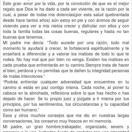
Este gran amor por la vida, por la convicción de que es el mejor
regalo que Dios le ha dado a cada ser viviente, es la razón por la
cual, a pesar de todas mis dolencias(por esta salud quebrantada
desde hace tantos años) aún estoy en pie y con ánimos de seguir
viviendo para ver a mis nietos crecer y disfrutar con ellos y con
toda la familia todas las cosas buenas, regulares y hasta no tan
buenas que tenemos .
Mi padre me decía: ”Todo sucede por una razón, todo mal
momento te ayudará a crecer, te fortalecerá espiritualmente y te
enseñará a diferenciar y a valorar los matices de todo lo que te
rodea. No hay mal que por bien no venga. Existen los matices en
cada prueba que enfrentarás en tu camino.Siempre trata de hacer
el bien, perdona y no permitas que te dañen tu integridad personas
de malas intenciones.”
“Podrás enfrentar cualquier adversidad que encuentres en tu
camino si estás en paz contigo misma. Cada noche, al poner tu
cabeza en la almohada, reflexiona sobre lo que has hecho o has
dejado de hacer. Se tu propio juez y júzgate a ti misma por tus
principios, por tus sentimientos, tus circunstancias y tu capacidad
como ser humano.”
Esos y otros muchos consejos que me dio en nuestras largas
conversaciones, los conservo muy frescos en mi memoria.
Mi padre, un gran hombre;trabajador, organizado, severo y
amoroso a la vez, luchador, fuerte de carácter con una integridad