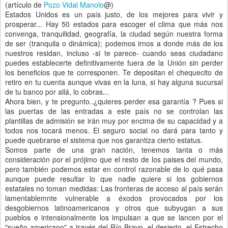
(artículo de
Pozo Vidal Manolo
@)
Estados Unidos es un país justo, de los mejores para vivir y
prosperar... Hay 50 estados para escoger el clima que más nos
convenga, tranquilidad, geografía, la ciudad según nuestra forma
de ser (tranquila o dinámica); podemos irnos a donde más de los
nuestros residan, incluso -si te parece- cuando seas ciudadano
puedes establecerte definitivamente fuera de la Unión sin perder
los beneficios que te corresponen. Te depositan el chequecito de
retiro en tu cuenta aunque vivas en la luna, si hay alguna sucursal
de tu banco por allá, lo cobras...
Ahora bien, y te pregunto..¿quieres perder esa garantía ? Pues si
las puertas de las entradas a este país no se controlan las
plantillas de admisión se irán muy por encima de su capacidad y a
todos nos tocará menos. El seguro social no dará para tanto y
puede quebrarse el sistema que nos garantiza cierto estatus.
Somos parte de una gran nación, tenemos tanta o más
consideración por el prójimo que el resto de los paises del mundo,
pero también podemos estar en control razonable de lo qué pasa
aunque puede resultar lo que nadie quiere si los gobiernos
estatales no toman medidas: Las fronteras de acceso al país serán
lamentablemnte vulnerable a éxodos provocados por los
desgobiernos latinoamericanos y otros que subyugan a sus
pueblos e intensionalmente los impulsan a que se lancen por el
"sueño americano" a través del Río Bravo, el desierto, el Estrecho