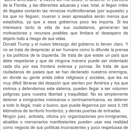
de la Florida, y las diferentes aduanas y vías; total, si llegan miles
de ilegales contarán las remezas multimillonarias (por supuesto) y
los que no lleguen, mueran o sean apresados serán menos que
estadística, ya que a esos gobiernos poco les importa. Si les
interesara tanto la vida de sus ciudadanos, generarían las
motivaciones y recursos posibles que limitara el desespero de
dejarlo todo a riesgo de sus vidas.
Donald Trump y el nuevo liderazgo del gobierno lo tienen claro. Y
no se trata de despreciar al ser humano como lo difunde la prensa
y los políticos de la izquierda. Se trata de que existe un país que
debe respetarse y que de ninguna manera puede ser violentado
cada día por esa frontera extensa y porosa. Se trata de que
ciudadanos de paises que se han declarado nuestros enemigos,
en donde su gente anida odios religiosos y sociales, que les es
muy dificil librarse del desazón que sienten por América y los que
vivimos y defendemos este sistema, pueden llegar a ser volumen
peligroso para nuestra libertad y traquilidad. No es simplemente
detener a inmigrantes méxicanos o centroamericanos, es detener
a todo lo ilegal, malo o bueno, que puede llegarnos por esos 3,185
kilómetros de territorio fronterizo, y demás puertas de entradas.
Ningún juez, activista, oficina y/o organizaciones pro-inmigrantes,
alcaldes o mercenarios manifestantes pueden usar esa realidad
como negocio de sus políticas inconscientes y poco respetuosa de