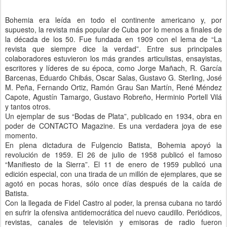
Bohemia era leída en todo el continente americano y, por
supuesto, la revista más popular de Cuba por lo menos a finales de
la década de los 50. Fue fundada en 1909 con el lema de “La
revista que siempre dice la verdad”. Entre sus principales
colaboradores estuvieron los más grandes articulistas, ensayistas,
escritores y líderes de su época, como Jorge Mañach, R. García
Barcenas, Eduardo Chibás, Oscar Salas, Gustavo G. Sterling, José
M. Peña, Fernando Ortiz, Ramón Grau San Martín, René Méndez
Capote, Agustín Tamargo, Gustavo Robreño, Herminio Portell Vilá
y tantos otros.
Un ejemplar de sus “Bodas de Plata”, publicado en 1934, obra en
poder de CONTACTO Magazine. Es una verdadera joya de ese
momento.
En plena dictadura de Fulgencio Batista, Bohemia apoyó la
revolución de 1959. El 26 de julio de 1958 publicó el famoso
“Manifiesto de la Sierra”. El 11 de enero de 1959 publicó una
edición especial, con una tirada de un millón de ejemplares, que se
agotó en pocas horas, sólo once días después de la caída de
Batista.
Con la llegada de Fidel Castro al poder, la prensa cubana no tardó
en sufrir la ofensiva antidemocrática del nuevo caudillo. Periódicos,
revistas, canales de televisión y emisoras de radio fueron