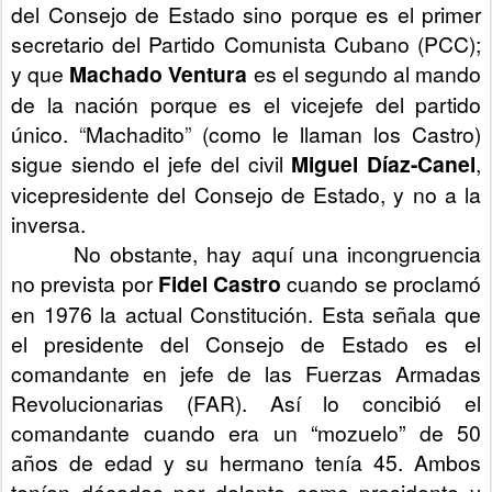
del Consejo de Estado sino porque es el primer
8
7
secretario del Partido Comunista Cubano (PCC);
3
0
y que
Machado Ventura
es el segundo al mando
6
5
de la nación porque es el vicejefe del partido
.
h
único.
“
Machadito
”
(como le llaman los Castro)
t
m
sigue siendo el jefe del civil
Miguel Díaz-Canel
,
l
vicepresidente del Consejo de Estado, y no a la
#
s
inversa.
t
o
No obstante, hay aquí una incongruencia
r
y
no prevista por
Fidel Castro
cuando se proclamó
l
i
en 1976 la actual Constitución. Esta señala que
n
el presidente del Consejo de Estado es el
k
=
comandante en jefe de las Fuerzas Armadas
c
p
Revolucionarias (FAR). Así lo concibió el
y
comandante cuando era un “mozuelo” de 50
años de edad y su hermano tenía 45. Ambos
tenían décadas por delante como presidente y