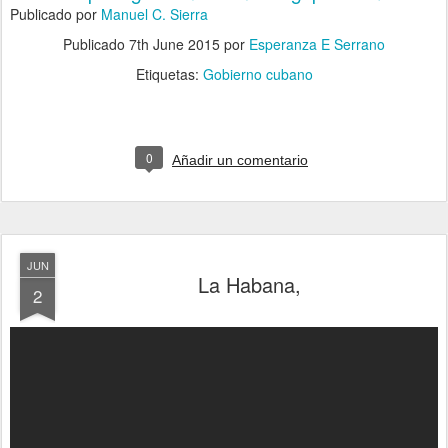
Publicado
por
Manuel C. Sierra
Publicado
7th June 2015
por
Esperanza E Serrano
Etiquetas:
Gobierno cubano
0
Añadir un comentario
JUN
La Habana,
2