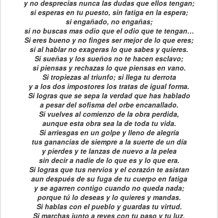
y no desprecias nunca las dudas que ellos tengan;
si esperas en tu puesto, sin fatiga en la espera;
si engañado, no engañas;
si no buscas mas odio que el odio que te tengan…
Si eres bueno y no finges ser mejor de lo que eres;
si al hablar no exageras lo que sabes y quieres.
Si sueñas y los sueños no te hacen esclavo;
si piensas y rechazas lo que piensas en vano.
Si tropiezas al triunfo; si llega tu derrota
y a los dos impostores los tratas de igual forma.
Si logras que se sepa la verdad que has hablado
a pesar del sofisma del orbe encanallado.
Si vuelves al comienzo de la obra perdida,
aunque esta obra sea la de toda tu vida.
Si arriesgas en un golpe y lleno de alegría
tus ganancias de siempre a la suerte de un día
y pierdes y te lanzas de nuevo a la pelea
sin decir a nadie de lo que es y lo que era.
Si logras que tus nervios y el corazón te asistan
aun después de su fuga de tu cuerpo en fatiga
y se agarren contigo cuando no queda nada;
porque tú lo deseas y lo quieres y mandas.
Si hablas con el pueblo y guardas tu virtud.
Si marchas junto a reyes con tu paso y tu luz.