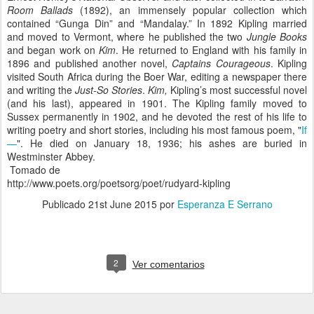
Room Ballads
(1892), an immensely popular collection which
contained “Gunga Din” and “Mandalay.” In 1892 Kipling married
and moved to Vermont, where he published the two
Jungle Books
and began work on
Kim
. He returned to England with his family in
1896 and published another novel,
Captains Courageous
. Kipling
visited South Africa during the Boer War, editing a newspaper there
and writing the
Just-So Stories
.
Kim,
Kipling’s most successful novel
(and his last), appeared in 1901. The Kipling family moved to
Sussex permanently in 1902, and he devoted the rest of his life to
writing poetry and short stories, including his most famous poem, "
If
—
". He died on January 18, 1936; his ashes are buried in
Westminster Abbey.
Tomado de
http://www.poets.org/poetsorg/poet/rudyard-kipling
Publicado
21st June 2015
por
Esperanza E Serrano
2
Ver comentarios