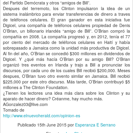
del Partido Demócrata y otros “amigos de Bill”.
Despues del terremoto, los Clinton impulsaron la idea de un
sistema inalámbrico para enviar transferencias de dinero a traves
de teléfonos celulares. El gran ganador en esta iniciativa fue
Digicel, una compañía de teléfonos celulares propiedad de Denis
O’Brian, un billonario irlandés “amigo de Bill”. O’Brian compró la
compañía en 2008. La compañía progresó y, en 2012, tenía el 77
por ciento del mercado de teléfonos celulares en Haití y había
sobrepasado a Jamaica como la unidad más productiva de Digicel.
Al fin del año, O’Brian se concedió $300 millones en dividendos de
Digicel. Y ¿qué más hacía O’Brian por su amigo Bill? O’Brian
organizó tres eventos en Irlanda y trajo a Bill a pronunciar los
discursos, por cada uno de los cuales Bill recibió $200,000. Meses
despues, O’Brian tuvo otro evento similar en Jamaica. Bill recibió
$225,000 por este otro discurso. Más tarde, O’Brian contribuyó $5
millones a The Clinton Foundation.
¿Tienen los lectores una idea más clara sobre los Clinton y su
aparato de hacer dinero? Créanme, hay mucho más.
AGonzalez03@live.com
Tomado de
http://www.elnuevoherald.com/opinion-es
Publicado
15th June 2015
por
Esperanza E Serrano
R
e