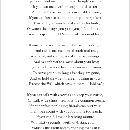
   If you can think—and not make thoughts your aim;

If you can meet with triumph and disaster

   And treat those two impostors just the same;

If you can bear to hear the truth you’ve spoken

   Twisted by knaves to make a trap for fools,

Or watch the things you gave your life to broken,

   And stoop and build ‘em up with wornout tools;

If you can make one heap of all your winnings

   And risk it on one turn of pitch-and-toss,

And lose, and start again at your beginnings

   And never breathe a word about your loss;

If you can force your heart and nerve and sinew

   To serve your turn long after they are gone,

And so hold on when there is nothing in you

   Except the Will which says to them: “Hold on”;

If you can talk with crowds and keep your virtue,

   Or walk with kings—nor lose the common touch;

If neither foes nor loving friends can hurt you;

   If all men count with you, but none too much;

If you can fill the unforgiving minute

With sixty seconds’ worth of distance run—

   Yours is the Earth and everything that’s in it,
