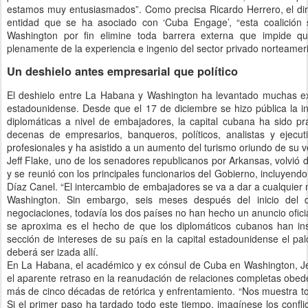
estamos muy entusiasmados”. Como precisa Ricardo Herrero, el dire
entidad que se ha asociado con ‘Cuba Engage’, “esta coalición 
Washington por fin elimine toda barrera externa que impide q
plenamente de la experiencia e ingenio del sector privado norteamer
Un deshielo antes empresarial que político
El deshielo entre La Habana y Washington ha levantado muchas exp
estadounidense. Desde que el 17 de diciembre se hizo pública la in
diplomáticas a nivel de embajadores, la capital cubana ha sido p
decenas de empresarios, banqueros, políticos, analistas y ejecut
profesionales y ha asistido a un aumento del turismo oriundo de su v
Jeff Flake, uno de los senadores republicanos por Arkansas, volvi
y se reunió con los principales funcionarios del Gobierno, incluyend
Díaz Canel. “El intercambio de embajadores se va a dar a cualquier
Washington. Sin embargo, seis meses después del inicio del d
negociaciones, todavía los dos países no han hecho un anuncio oficial
se aproxima es el hecho de que los diplomáticos cubanos han inst
sección de intereses de su país en la capital estadounidense el p
deberá ser izada allí.
En La Habana, el académico y ex cónsul de Cuba en Washington, Je
el aparente retraso en la reanudación de relaciones completas obede
más de cinco décadas de retórica y enfrentamiento. “Nos muestra to
Si el primer paso ha tardado todo este tiempo, imagínese los confl