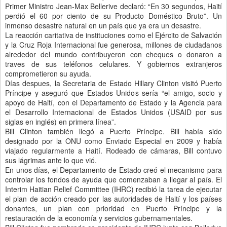
Primer Ministro Jean-Max Bellerive declaró: “En 30 segundos, Haití
perdió el 60 por ciento de su Producto Doméstico Bruto”. Un
inmenso desastre natural en un país que ya era un desastre.
La reacción caritativa de instituciones como el Ejército de Salvación
y la Cruz Roja Internacional fue generosa, millones de ciudadanos
alrededor del mundo contribuyeron con cheques o donaron a
traves de sus teléfonos celulares. Y gobiernos extranjeros
comprometieron su ayuda.
Días despues, la Secretaria de Estado Hillary Clinton visitó Puerto
Príncipe y aseguró que Estados Unidos sería “el amigo, socio y
apoyo de Haití, con el Departamento de Estado y la Agencia para
el Desarrollo Internacional de Estados Unidos (USAID por sus
siglas en inglés) en primera línea”.
Bill Clinton también llegó a Puerto Príncipe. Bill había sido
designado por la ONU como Enviado Especial en 2009 y había
viajado regularmente a Haití. Rodeado de cámaras, Bill contuvo
sus lágrimas ante lo que vió.
En unos días, el Departamento de Estado creó el mecanismo para
controlar los fondos de ayuda que comenzaban a llegar al país. El
Interim Haitian Relief Committee (IHRC) recibió la tarea de ejecutar
el plan de acción creado por las autoridades de Haití y los países
donantes, un plan con prioridad en Puerto Príncipe y la
restauración de la economía y servicios gubernamentales.