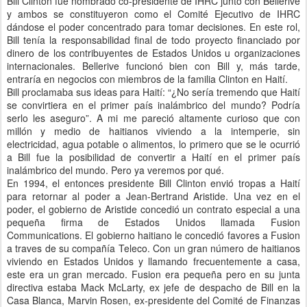
Bill Clinton fue nombrado co-presidente de IHRC junto con Bellerive
y ambos se constituyeron como el Comité Ejecutivo de IHRC
dándose el poder concentrado para tomar decisiones. En este rol,
Bill tenía la responsabilidad final de todo proyecto financiado por
dinero de los contribuyentes de Estados Unidos u organizaciones
internacionales. Bellerive funcionó bien con Bill y, más tarde,
entraría en negocios con miembros de la familia Clinton en Haití.
Bill proclamaba sus ideas para Haití: “¿No sería tremendo que Haití
se convirtiera en el primer país inalámbrico del mundo? Podría
serlo les aseguro”. A mi me pareció altamente curioso que con
millón y medio de haitianos viviendo a la intemperie, sin
electricidad, agua potable o alimentos, lo primero que se le ocurrió
a Bill fue la posibilidad de convertir a Haití en el primer país
inalámbrico del mundo. Pero ya veremos por qué.
En 1994, el entonces presidente Bill Clinton envió tropas a Haití
para retornar al poder a Jean-Bertrand Aristide. Una vez en el
poder, el gobierno de Aristide concedió un contrato especial a una
pequeña firma de Estados Unidos llamada Fusion
Communications. El gobierno haitiano le concedió favores a Fusion
a traves de su compañía Teleco. Con un gran número de haitianos
viviendo en Estados Unidos y llamando frecuentemente a casa,
este era un gran mercado. Fusion era pequeña pero en su junta
directiva estaba Mack McLarty, ex jefe de despacho de Bill en la
Casa Blanca, Marvin Rosen, ex-presidente del Comité de Finanzas