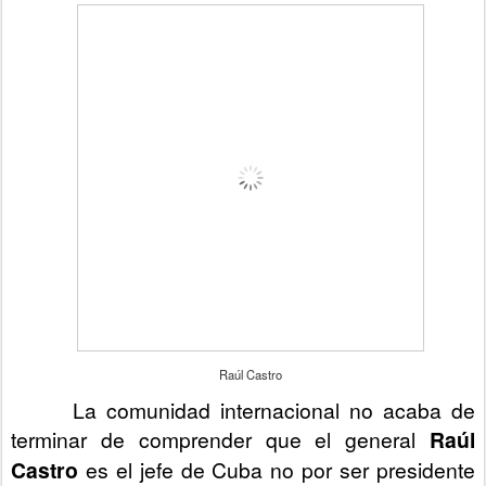
e
r
a
l
d
.
c
o
m
/
o
p
i
n
i
o
n
-
e
s
/
a
r
Raúl Castro
t
i
La comunidad internacional no acaba de
c
l
terminar de comprender que el general
Raúl
e
2
Castro
es el jefe de Cuba no por ser presidente
3