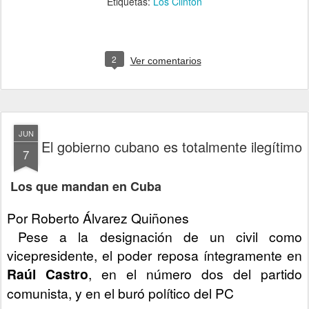
Etiquetas:
Los Clinton
a
d
m
o
r
e
2
Ver comentarios
h
e
r
e
:
h
t
JUN
t
El gobierno cubano es totalmente ilegítimo
p
7
:
/
/
Los que mandan en Cuba
w
w
w
Por Roberto Álvarez Quiñones
.
e
Pese a la designación de un civil como
l
n
vicepresidente, el poder reposa íntegramente en
u
Raúl Castro
, en el número dos del partido
e
v
comunista, y en el buró político del PC
o
h