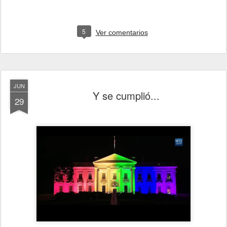
5
Ver comentarios
JUN
Y se cumplió...
29