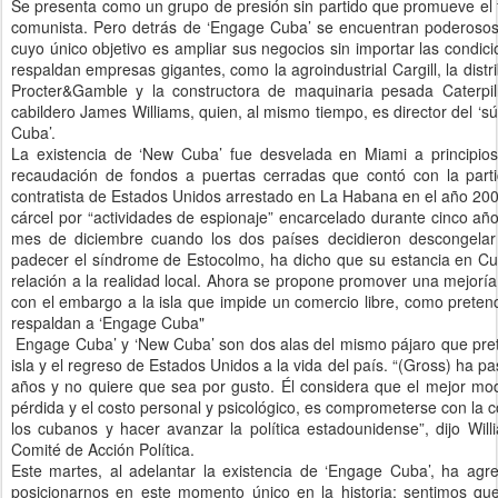
Se presenta como un grupo de presión sin partido que promueve el f
comunista. Pero detrás de ‘Engage Cuba’ se encuentran poderosos 
cuyo único objetivo es ampliar sus negocios sin importar las condicion
respaldan empresas gigantes, como la agroindustrial Cargill, la dist
Procter&Gamble y la constructora de maquinaria pesada Caterpill
cabildero James Williams, quien, al mismo tiempo, es director del ‘s
Cuba’.
La existencia de ‘New Cuba’ fue desvelada en Miami a principio
recaudación de fondos a puertas cerradas que contó con la partic
contratista de Estados Unidos arrestado en La Habana en el año 2
cárcel por “actividades de espionaje” encarcelado durante cinco añ
mes de diciembre cuando los dos países decidieron descongelar 
padecer el síndrome de Estocolmo, ha dicho que su estancia en Cuba
relación a la realidad local. Ahora se propone promover una mejorí
con el embargo a la isla que impide un comercio libre, como preten
respaldan a ‘Engage Cuba"
Engage Cuba’ y ‘New Cuba’ son dos alas del mismo pájaro que prete
isla y el regreso de Estados Unidos a la vida del país. “(Gross) ha 
años y no quiere que sea por gusto. Él considera que el mejor modo
pérdida y el costo personal y psicológico, es comprometerse con la c
los cubanos y hacer avanzar la política estadounidense”, dijo Wi
Comité de Acción Política.
Este martes, al adelantar la existencia de ‘Engage Cuba’, ha ag
posicionarnos en este momento único en la historia; sentimos que