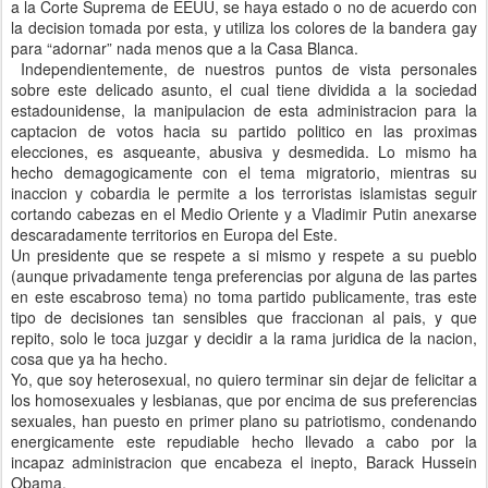
a la Corte Suprema de EEUU, se haya estado o no de acuerdo con
la decision tomada por esta, y utiliza los colores de la bandera gay
para “adornar” nada menos que a la Casa Blanca.
Independientemente, de nuestros puntos de vista personales
sobre este delicado asunto, el cual tiene dividida a la sociedad
estadounidense, la manipulacion de esta administracion para la
captacion de votos hacia su partido politico en las proximas
elecciones, es asqueante, abusiva y desmedida. Lo mismo ha
hecho demagogicamente con el tema migratorio, mientras su
inaccion y cobardia le permite a los terroristas islamistas seguir
cortando cabezas en el Medio Oriente y a Vladimir Putin anexarse
descaradamente territorios en Europa del Este.
Un presidente que se respete a si mismo y respete a su pueblo
(aunque privadamente tenga preferencias por alguna de las partes
en este escabroso tema) no toma partido publicamente, tras este
tipo de decisiones tan sensibles que fraccionan al pais, y que
repito, solo le toca juzgar y decidir a la rama juridica de la nacion,
cosa que ya ha hecho.
Yo, que soy heterosexual, no quiero terminar sin dejar de felicitar a
los homosexuales y lesbianas, que por encima de sus preferencias
sexuales, han puesto en primer plano su patriotismo, condenando
energicamente este repudiable hecho llevado a cabo por la
incapaz administracion que encabeza el inepto, Barack Hussein
Obama.