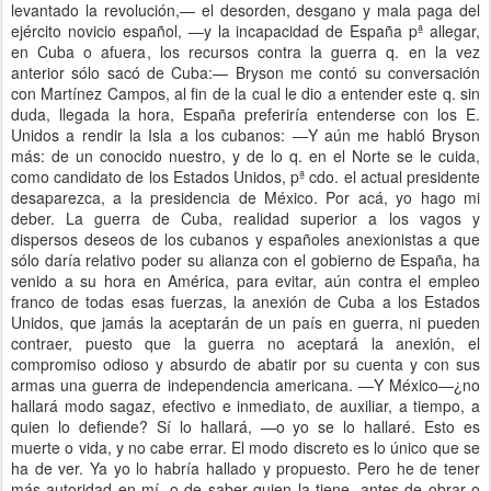
levantado la revolución,— el desorden, desgano y mala paga del
ejército novicio español, —y la incapacidad de España pª allegar,
en Cuba o afuera, los recursos contra la guerra q. en la vez
anterior sólo sacó de Cuba:— Bryson me contó su conversación
con Martínez Campos, al fin de la cual le dio a entender este q. sin
duda, llegada la hora, España preferiría entenderse con los E.
Unidos a rendir la Isla a los cubanos: —Y aún me habló Bryson
más: de un conocido nuestro, y de lo q. en el Norte se le cuida,
como candidato de los Estados Unidos, pª cdo. el actual presidente
desaparezca, a la presidencia de México. Por acá, yo hago mi
deber. La guerra de Cuba, realidad superior a los vagos y
dispersos deseos de los cubanos y españoles anexionistas a que
sólo daría relativo poder su alianza con el gobierno de España, ha
venido a su hora en América, para evitar, aún contra el empleo
franco de todas esas fuerzas, la anexión de Cuba a los Estados
Unidos, que jamás la aceptarán de un país en guerra, ni pueden
contraer, puesto que la guerra no aceptará la anexión, el
compromiso odioso y absurdo de abatir por su cuenta y con sus
armas una guerra de independencia americana. —Y México—¿no
hallará modo sagaz, efectivo e inmediato, de auxiliar, a tiempo, a
quien lo defiende? Sí lo hallará, —o yo se lo hallaré. Esto es
muerte o vida, y no cabe errar. El modo discreto es lo único que se
ha de ver. Ya yo lo habría hallado y propuesto. Pero he de tener
más autoridad en mí, o de saber quien la tiene, antes de obrar o