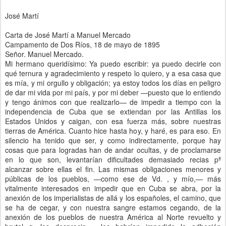
José Martí
Carta de José Martí a Manuel Mercado
Campamento de Dos Ríos, 18 de mayo de 1895
Señor. Manuel Mercado.
Mi hermano queridísimo: Ya puedo escribir: ya puedo decirle con
qué ternura y agradecimiento y respeto lo quiero, y a esa casa que
es mía, y mi orgullo y obligación; ya estoy todos los días en peligro
de dar mi vida por mi país, y por mi deber —puesto que lo entiendo
y tengo ánimos con que realizarlo— de impedir a tiempo con la
independencia de Cuba que se extiendan por las Antillas los
Estados Unidos y caigan, con esa fuerza más, sobre nuestras
tierras de América. Cuanto hice hasta hoy, y haré, es para eso. En
silencio ha tenido que ser, y como indirectamente, porque hay
cosas que para logradas han de andar ocultas, y de proclamarse
en lo que son, levantarían dificultades demasiado recias pª
alcanzar sobre ellas el fin. Las mismas obligaciones menores y
públicas de los pueblos, —como ese de Vd. , y mío,— más
vitalmente interesados en impedir que en Cuba se abra, por la
anexión de los imperialistas de allá y los españoles, el camino, que
se ha de cegar, y con nuestra sangre estamos cegando, de la
anexión de los pueblos de nuestra América al Norte revuelto y