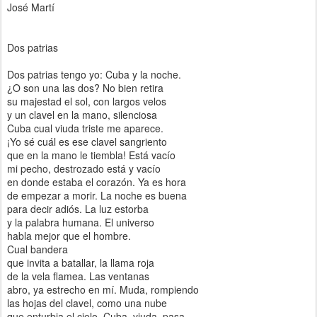
José Martí
Dos patrias
Dos patrias tengo yo: Cuba y la noche.
¿O son una las dos? No bien retira
su majestad el sol, con largos velos
y un clavel en la mano, silenciosa
Cuba cual viuda triste me aparece.
¡Yo sé cuál es ese clavel sangriento
que en la mano le tiembla! Está vacío
mi pecho, destrozado está y vacío
en donde estaba el corazón. Ya es hora
de empezar a morir. La noche es buena
para decir adiós. La luz estorba
y la palabra humana. El universo
habla mejor que el hombre.
Cual bandera
que invita a batallar, la llama roja
de la vela flamea. Las ventanas
abro, ya estrecho en mí. Muda, rompiendo
las hojas del clavel, como una nube
que enturbia el cielo, Cuba, viuda, pasa...