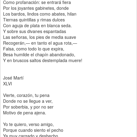
Como profanación: se entrará fiera
Por los joyantes gabinetes, donde
Los bardos, lindos como abates, hilan
Tiernas quintillas y rimas dulces
Con aguja de plata en blanca seda.
Y sobre sus divanes espantadas
Las señoras, los pies de media suave
Recogerán,— en tanto el agua rota,—
Falsa, como todo lo que expira,
Besa humilde el chapín abandonado,
Y en bruscos saltos destemplada muere!
José Martí
XLVI
Vierte, corazón, tu pena
Donde no se llegue a ver,
Por soberbia, y por no ser
Motivo de pena ajena.
Yo te quiero, verso amigo,
Porque cuando siento el pecho
Ya muy cargado y deshecho,