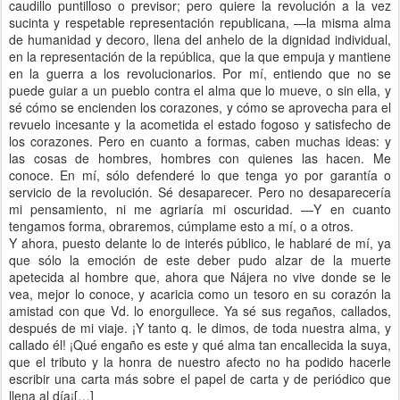
caudillo puntilloso o previsor; pero quiere la revolución a la vez
sucinta y respetable representación republicana, —la misma alma
de humanidad y decoro, llena del anhelo de la dignidad individual,
en la representación de la república, que la que empuja y mantiene
en la guerra a los revolucionarios. Por mí, entiendo que no se
puede guiar a un pueblo contra el alma que lo mueve, o sin ella, y
sé cómo se encienden los corazones, y cómo se aprovecha para el
revuelo incesante y la acometida el estado fogoso y satisfecho de
los corazones. Pero en cuanto a formas, caben muchas ideas: y
las cosas de hombres, hombres con quienes las hacen. Me
conoce. En mí, sólo defenderé lo que tenga yo por garantía o
servicio de la revolución. Sé desaparecer. Pero no desaparecería
mi pensamiento, ni me agriaría mi oscuridad. —Y en cuanto
tengamos forma, obraremos, cúmplame esto a mí, o a otros.
Y ahora, puesto delante lo de interés público, le hablaré de mí, ya
que sólo la emoción de este deber pudo alzar de la muerte
apetecida al hombre que, ahora que Nájera no vive donde se le
vea, mejor lo conoce, y acaricia como un tesoro en su corazón la
amistad con que Vd. lo enorgullece. Ya sé sus regaños, callados,
después de mi viaje. ¡Y tanto q. le dimos, de toda nuestra alma, y
callado él! ¡Qué engaño es este y qué alma tan encallecida la suya,
que el tributo y la honra de nuestro afecto no ha podido hacerle
escribir una carta más sobre el papel de carta y de periódico que
llena al día¡[…]