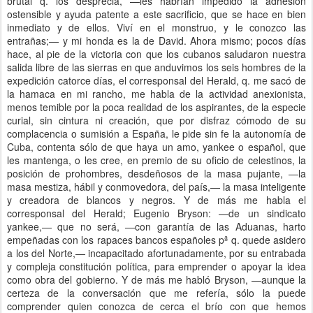
brutal q. los desprecia, —les habrían impedido la adhesión
ostensible y ayuda patente a este sacrificio, que se hace en bien
inmediato y de ellos. Viví en el monstruo, y le conozco las
entrañas;— y mi honda es la de David. Ahora mismo; pocos días
hace, al pie de la victoria con que los cubanos saludaron nuestra
salida libre de las sierras en que anduvimos los seis hombres de la
expedición catorce días, el corresponsal del Herald, q. me sacó de
la hamaca en mi rancho, me habla de la actividad anexionista,
menos temible por la poca realidad de los aspirantes, de la especie
curial, sin cintura ni creación, que por disfraz cómodo de su
complacencia o sumisión a España, le pide sin fe la autonomía de
Cuba, contenta sólo de que haya un amo, yankee o español, que
les mantenga, o les cree, en premio de su oficio de celestinos, la
posición de prohombres, desdeñosos de la masa pujante, —la
masa mestiza, hábil y conmovedora, del país,— la masa inteligente
y creadora de blancos y negros. Y de más me habla el
corresponsal del Herald; Eugenio Bryson: —de un sindicato
yankee,— que no será, —con garantía de las Aduanas, harto
empeñadas con los rapaces bancos españoles pª q. quede asidero
a los del Norte,— incapacitado afortunadamente, por su entrabada
y compleja constitución política, para emprender o apoyar la idea
como obra del gobierno. Y de más me habló Bryson, —aunque la
certeza de la conversación que me refería, sólo la puede
comprender quien conozca de cerca el brío con que hemos