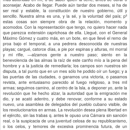
aconsejar. Acabo de llegar. Puede aún tardar dos meses, si ha de
ser real y estable, la constitución de nuestro gobierno, útil y
sencillo. Nuestra alma es una, y la sé, y la voluntad del país; pº
estas cosas son siempre obra de la relación, momento y
acomodos. Con la representación que tengo, no quiero hacer nada
que parezca extensión caprichosa de ella. Llegué, con el General
Máximo Gómez y cuatro más, en un bote, en que llevé el remo de
proa bajo el temporal, a una pedrera desconocida de nuestras
playas; cargué, catorce días, a pie por espinas y alturas, mi morral
y mi rifle, —alzamos gente a nuestro paso; siento en la
benevolencia de las almas la raíz de este cariño mío a la pena del
hombre y a la justicia de remediarla; los campos son nuestros sin
disputa, a tal punto que en un mes sólo he podido oír un fuego; y a
las puertas de las ciudades, o ganamos una victoria, o pasamos
revista, ante entusiasmo parecido al fuego religioso, a tres mil
armas; seguimos camino, al centro de la Isla, a deponer yo, ante la
revolución que he hecho alzar, la autoridad que la emigración me
dio, y se acató adentro, y debe renovar, conforme a su estado
nuevo, una asamblea de delegados del pueblo cubano visible, de
los revolucionarios en armas. La revolución desea plena libertad en
el ejército, sin las trabas q. antes le opuso una Cámara sin sanción
real, o la suspicacia de una juventud celosa de su republicanismo,
o los celos, y temores de excesiva prominencia futura, de un