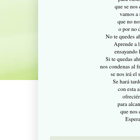
que se nos
vamos a 
que no no
o por no d
No te quedes ah
Aprende a l
ensayando l
Si te quedas ah
nos condenas al fr
se nos irá el 
Se hará tard
con esta 
ofrecié
para alcan
que nos 
Espera