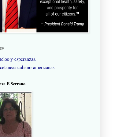
ogs
elos-y-esperanzas.
celaneas cubano-americanas
nza E Serrano