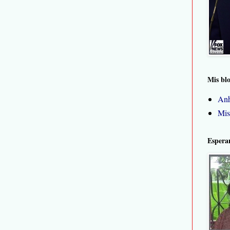
Mis bl
Anh
Mis
Espera