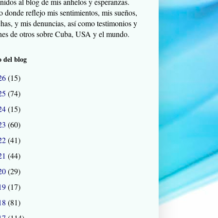
nidos al blog de mis anhelos y esperanzas.
o donde reflejo mis sentimientos, mis sueños,
chas, y mis denuncias, así como testimonios y
nes de otros sobre Cuba, USA y el mundo.
 del blog
26
(15)
25
(74)
24
(15)
23
(60)
22
(41)
21
(44)
20
(29)
19
(17)
18
(81)
17
(114)