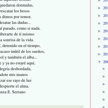
►
 quedaron dormidas,
20
►
rescatar los besos
20
►
s dimos por temor,
esatar las dudas...
20
►
í parado, como si nada.
20
►
iberarte de tí mismo
20
►
a sonrisa de la vida.
í, detenido en el tiempo,
20
►
acaso inútil de los sueños,
20
►
sol y también el alba...
20
▼
e y ya no estaré aquí,
alegría desbordada,
►
ndote mis manos
►
zar ese rayo de luz
►
despierte el alma.
nza E. Serrano
►
►
►