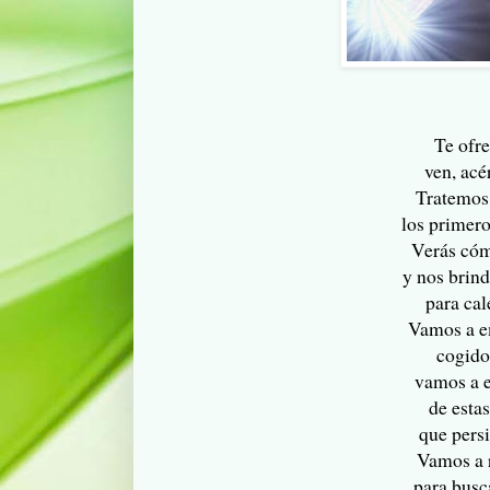
Te ofr
ven, acé
Tratemos 
los primero
Verás cóm
y nos brind
para cal
Vamos a e
cogido
vamos a e
de estas
que persi
Vamos a 
para busc