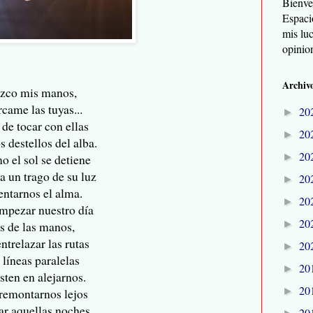
Bienve
Espaci
mis lu
opinio
Archivo
ezco mis manos,
rcame las tuyas...
20
►
de tocar con ellas
20
►
s destellos del alba.
20
►
o el sol se detiene
a un trago de su luz
20
►
entarnos el alma.
20
►
mpezar nuestro día
20
►
s de las manos,
ntrelazar las rutas
20
►
 líneas paralelas
20
►
sten en alejarnos.
20
►
remontarnos lejos
ar aquellas noches
20