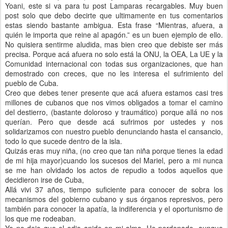
Yoani, este si va para tu post Lamparas recargables. Muy buen
post solo que debo decirte que ultimamente en tus comentarios
estas siendo bastante ambigua. Esta frase “Mientras, afuera, a
quién le importa que reine al apagón.” es un buen ejemplo de ello.
No quisiera sentirme aludida, mas bien creo que debiste ser más
precisa. Porque acá afuera no solo está la ONU, la OEA, La UE y la
Comunidad internacional con todas sus organizaciones, que han
demostrado con creces, que no les interesa el sufrimiento del
pueblo de Cuba.
Creo que debes tener presente que acá afuera estamos casi tres
millones de cubanos que nos vimos obligados a tomar el camino
del destierro, (bastante doloroso y traumático) porque allá no nos
querían. Pero que desde acá sufrimos por ustedes y nos
solidarizamos con nuestro pueblo denunciando hasta el cansancio,
todo lo que sucede dentro de la isla.
Quizás eras muy niña, (no creo que tan niña porque tienes la edad
de mi hija mayor)cuando los sucesos del Mariel, pero a mi nunca
se me han olvidado los actos de repudio a todos aquellos que
decidieron irse de Cuba,
Allá vivi 37 años, tiempo suficiente para conocer de sobra los
mecanismos del gobierno cubano y sus órganos represivos, pero
también para conocer la apatía, la indiferencia y el oportunismo de
los que me rodeaban.