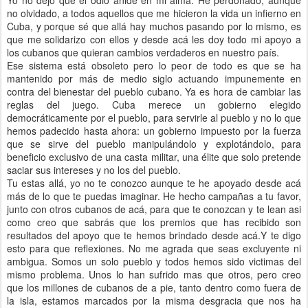
Yo no dejo que el odio anide en mi alma. He perdonado, aunque
no olvidado, a todos aquellos que me hicieron la vida un infierno en
Cuba, y porque sé que allá hay muchos pasando por lo mismo, es
que me solidarizo con ellos y desde acá les doy todo mi apoyo a
los cubanos que quieran cambios verdaderos en nuestro país.
Ese sistema está obsoleto pero lo peor de todo es que se ha
mantenido por más de medio siglo actuando impunemente en
contra del bienestar del pueblo cubano. Ya es hora de cambiar las
reglas del juego. Cuba merece un gobierno elegido
democráticamente por el pueblo, para servirle al pueblo y no lo que
hemos padecido hasta ahora: un gobierno impuesto por la fuerza
que se sirve del pueblo manipulándolo y explotándolo, para
beneficio exclusivo de una casta militar, una élite que solo pretende
saciar sus intereses y no los del pueblo.
Tu estas allá, yo no te conozco aunque te he apoyado desde acá
más de lo que te puedas imaginar. He hecho campañas a tu favor,
junto con otros cubanos de acá, para que te conozcan y te lean asi
como creo que sabrás que los premios que has recibido son
resultados del apoyo que te hemos brindado desde acá.Y te digo
esto para que reflexiones. No me agrada que seas excluyente ni
ambigua. Somos un solo pueblo y todos hemos sido victimas del
mismo problema. Unos lo han sufrido mas que otros, pero creo
que los millones de cubanos de a pie, tanto dentro como fuera de
la isla, estamos marcados por la misma desgracia que nos ha