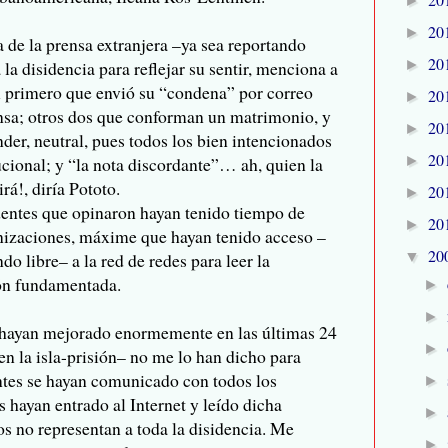
►
20
►
a de la prensa extranjera –ya sea reportando
20
►
 la disidencia para reflejar su sentir, menciona a
l primero que envió su “condena” por correo
20
►
ensa; otros dos que conforman un matrimonio, y
20
►
nder, neutral, pues todos los bien intencionados
20
►
ucional; y “la nota discordante”… ah, quien la
irá!, diría Pototo.
20
►
entes que opinaron hayan tenido tiempo de
20
►
nizaciones, máxime que hayan tenido acceso –
20
▼
 libre– a la red de redes para leer la
ión fundamentada.
►
►
 hayan mejorado enormemente en las últimas 24
►
en la isla-prisión– no me lo han dicho para
entes se hayan comunicado con todos los
►
 hayan entrado al Internet y leído dicha
►
os no representan a toda la disidencia. Me
►