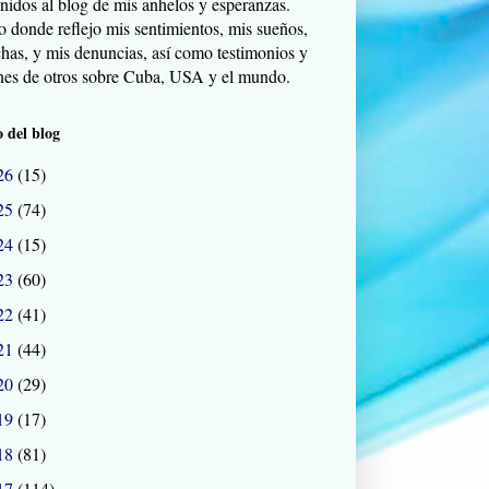
nidos al blog de mis anhelos y esperanzas.
o donde reflejo mis sentimientos, mis sueños,
chas, y mis denuncias, así como testimonios y
nes de otros sobre Cuba, USA y el mundo.
 del blog
26
(15)
25
(74)
24
(15)
23
(60)
22
(41)
21
(44)
20
(29)
19
(17)
18
(81)
17
(114)