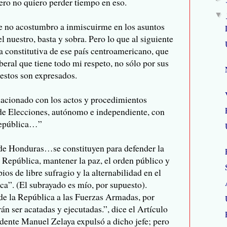
pero no quiero perder tiempo en eso.
▼
e no acostumbro a inmiscuirme en los asuntos
el nuestro, basta y sobra. Pero lo que al siguiente
ta constitutiva de ese país centroamericano, que
beral que tiene todo mi respeto, no sólo por sus
 estos son expresados.
elacionado con los actos y procedimientos
 de Elecciones, autónomo e independiente, con
 República…”
de Honduras…se constituyen para defender la
la República, mantener la paz, el orden público y
ios de libre sufragio y la alternabilidad en el
ica”. (El subrayado es mío, por supuesto).
de la República a las Fuerzas Armadas, por
án ser acatadas y ejecutadas.”, dice el Artículo
dente Manuel Zelaya expulsó a dicho jefe; pero