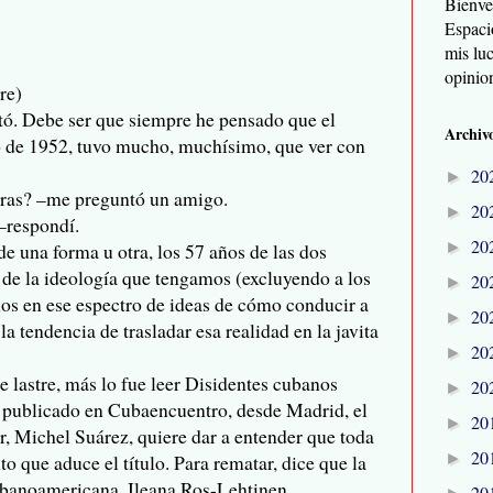
Bienve
Espaci
mis lu
opinio
re)
ltó. Debe ser que siempre he pensado que el
Archivo
o de 1952, tuvo mucho, muchísimo, que ver con
20
►
uras? –me preguntó un amigo.
20
►
 –respondí.
20
►
de una forma u otra, los 57 años de las dos
de la ideología que tengamos (excluyendo a los
20
►
mos en ese espectro de ideas de cómo conducir a
20
►
a tendencia de trasladar esa realidad en la javita
20
►
 lastre, más lo fue leer Disidentes cubanos
20
►
', publicado en Cubaencuentro, desde Madrid, el
20
►
or, Michel Suárez, quiere dar a entender que toda
20
►
to que aduce el título. Para rematar, dice que la
cubanoamericana, Ileana Ros-Lehtinen.
20