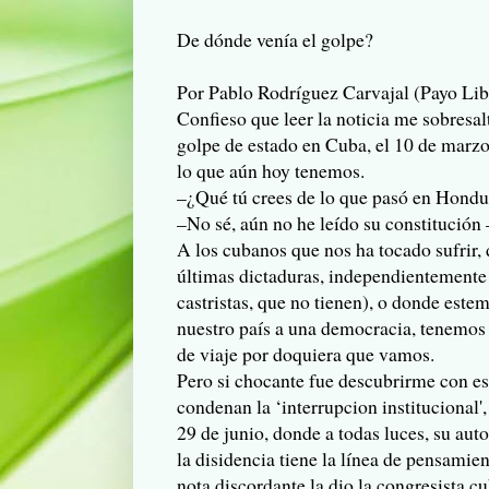
De dónde venía el golpe?
Por Pablo Rodríguez Carvajal (Payo Lib
Confieso que leer la noticia me sobresa
golpe de estado en Cuba, el 10 de marz
lo que aún hoy tenemos.
–¿Qué tú crees de lo que pasó en Hond
–No sé, aún no he leído su constitución
A los cubanos que nos ha tocado sufrir, 
últimas dictaduras, independientemente 
castristas, que no tienen), o donde este
nuestro país a una democracia, tenemos l
de viaje por doquiera que vamos.
Pero si chocante fue descubrirme con ese
condenan la ‘interrupcion institucional
29 de junio, donde a todas luces, su aut
la disidencia tiene la línea de pensamien
nota discordante la dio la congresista 