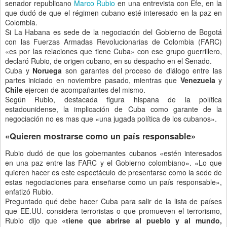
senador republicano
Marco Rubio
en una entrevista con Efe, en la
que dudó de que el régimen cubano esté interesado en la paz en
Colombia.
Si La Habana es sede de la negociación del Gobierno de Bogotá
con las Fuerzas Armadas Revolucionarias de Colombia (FARC)
«es
por las relaciones que tiene Cuba» con ese grupo guerrillero,
declaró Rubio, de origen cubano, en su despacho en el Senado.
Cuba y
Noruega
son garantes del proceso de diálogo entre las
partes iniciado en noviembre pasado, mientras que
Venezuela
y
Chile
ejercen de acompañantes del mismo.
Según Rubio, destacada figura hispana de la política
estadounidense, la implicación de Cuba como garante de la
negociación no es mas que «una jugada política de los cubanos».
«Quieren mostrarse como un país responsable»
Rubio dudó de que los gobernantes cubanos «estén interesados
en una paz entre las FARC y el Gobierno colombiano». «Lo que
quieren hacer es este espectáculo de presentarse como la sede de
estas negociaciones para enseñarse como un país responsable»,
enfatizó Rubio.
Preguntado qué debe hacer Cuba para salir de la lista de países
que EE.UU. considera terroristas o que promueven el terrorismo,
Rubio dijo que
«tiene que abrirse al pueblo y al mundo,