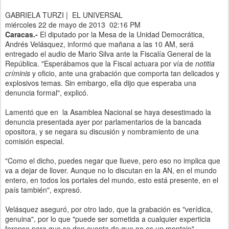
GABRIELA TURZI
|
EL UNIVERSAL
miércoles 22 de mayo de 2013
02:16 PM
Caracas.-
El diputado por la Mesa de la Unidad Democrática,
Andrés Velásquez, informó que mañana a las 10 AM, será
entregado el audio de Mario Silva ante la Fiscalía General de la
República. "Esperábamos que la Fiscal actuara por vía de
notitia
críminis
y oficio, ante una grabación que comporta tan delicados y
explosivos temas. Sin embargo, ella dijo que esperaba una
denuncia formal", explicó.
Lamentó que en la Asamblea Nacional se haya desestimado la
denuncia presentada ayer por parlamentarios de la bancada
opositora, y se negara su discusión y nombramiento de una
comisión especial.
"Como el dicho, puedes negar que llueve, pero eso no implica que
va a dejar de llover. Aunque no lo discutan en la AN, en el mundo
entero, en todos los portales del mundo, esto está presente, en el
país también", expresó.
Velásquez aseguró, por otro lado, que la grabación es "verídica,
genuina", por lo que "puede ser sometida a cualquier experticia
forense para que se den cuenta de que no es un montaje".