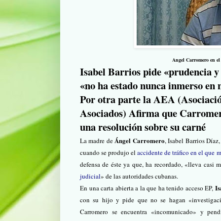
Angel Carromero en el
Isabel Barrios pide «prudencia y
«no ha estado nunca inmerso en 
Por otra parte la AEA (Asociaci
Asociados) Afirma que Carromer
una resolución sobre su carné
Ánge
l Carromero
La madre de
, Isabel Barrios Díaz
cuando se produjo el
accidente de tráfico en el que 
defensa de éste ya que, ha recordado, «lleva casi
judicial
» de las autoridades cubanas.
Is
En una carta abierta a la que ha tenido acceso EP,
con su hijo y pide que no se hagan «investigaci
Carromero se encuentra «incomunicado» y pendie