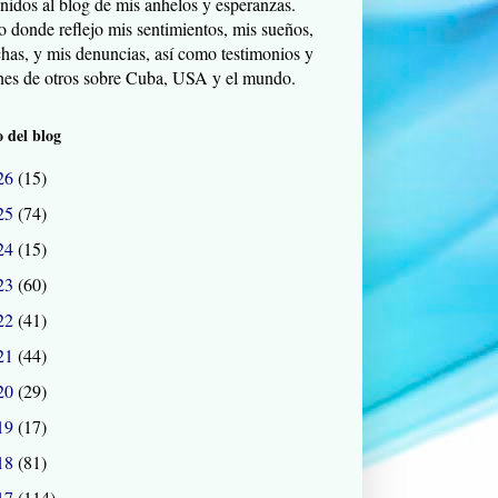
nidos al blog de mis anhelos y esperanzas.
o donde reflejo mis sentimientos, mis sueños,
chas, y mis denuncias, así como testimonios y
nes de otros sobre Cuba, USA y el mundo.
 del blog
26
(15)
25
(74)
24
(15)
23
(60)
22
(41)
21
(44)
20
(29)
19
(17)
18
(81)
17
(114)