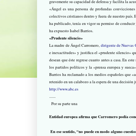
gravemente su capacidad de defensa y facilita la acu
«Ángel es una persona de profundas convicciones r
colectivos cristianos dentro y fuera de nuestro país.
ha publicado, tenía en vigor su permiso de conduci
ha expuesto Isabel Barrios.
«Prudente silencio»
La madre de Ángel Carromero,
dirigente de Nuevas 
e inexactitudes» y justifica el «prudente silencio» q
desean que éste regrese cuanto antes a casa. En este 
los partidos políticos y la «prensa europea y sueca»
Barrios ha reclamado a los medios españoles que «a
retenido en un calabozo a la espera de una decisión 
http://www.abc.es
.......
Por su parte una
Entidad europea afirma que Carromero podía condu
En ese sentido, “no puede en modo alguno cuestio