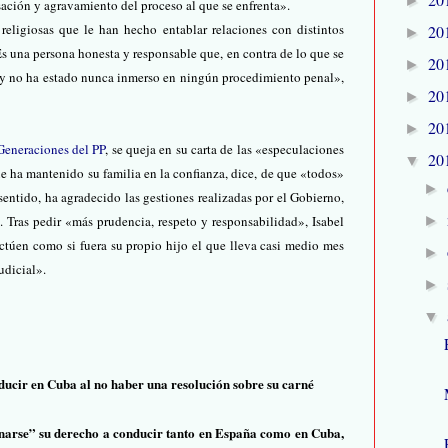
►
sación y agravamiento del proceso al que se enfrenta».
eligiosas que le han hecho entablar relaciones con distintos
20
►
 Es una persona honesta y responsable que, en contra de lo que se
20
►
r y no ha estado nunca inmerso en ningún procedimiento penal»,
20
►
20
►
Generaciones del PP
, se queja en su carta de las «especulaciones
20
▼
ue ha mantenido su familia en la confianza, dice, de que «todos»
►
sentido, ha agradecido las gestiones realizadas por el Gobierno,
►
. Tras pedir «más prudencia, respeto y responsabilidad», Isabel
ctúen como si fuera su propio hijo el que lleva casi medio mes
►
judicial».
►
▼
cir en Cuba al no haber una resolución sobre su carné
narse” su derecho a conducir tanto en España como en Cuba,