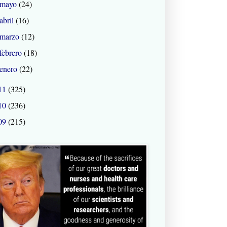
mayo
(24)
abril
(16)
marzo
(12)
febrero
(18)
enero
(22)
11
(325)
10
(236)
09
(215)