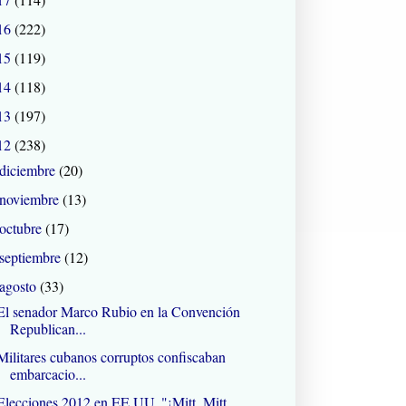
16
(222)
15
(119)
14
(118)
13
(197)
12
(238)
diciembre
(20)
noviembre
(13)
octubre
(17)
septiembre
(12)
agosto
(33)
El senador Marco Rubio en la Convención
Republican...
Militares cubanos corruptos confiscaban
embarcacio...
Elecciones 2012 en EE.UU. "¡Mitt, Mitt,