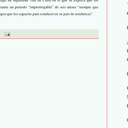
digo de seguridad vial en Cuba en el que se explica que los
rante un periodo “improrrogable” de seis meses “siempre que
igor que los capacite para conducir en su país de residencia”.