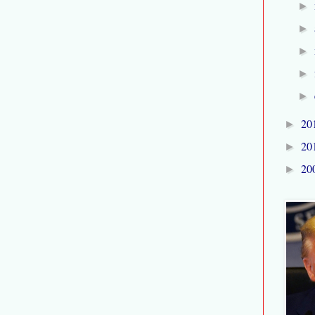
►
►
►
►
►
20
►
20
►
20
►