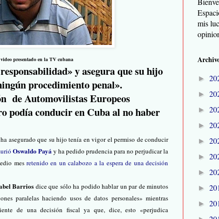
Bienve
Espaci
mis lu
opinio
Archivo
 video presentado en la TV cubana
 responsabilidad» y asegura que su hijo
20
►
ningún procedimiento penal».
20
►
ón de Automovilistas Europeos
20
o podía conducir en Cuba al no haber
►
20
►
, ha asegurado que su hijo tenía en vigor el permiso de conducir
20
►
Oswaldo Payá
murió
y ha pedido prudencia para no perjudicar la
20
►
 medio mes
retenido en un calabozo a la espera de una decisión
20
►
abel Barrios
dice que sólo ha podido hablar un par de minutos
20
►
ones paralelas haciendo usos de datos personales» mientras
20
►
nte de una decisión fiscal ya que, dice, esto «perjudica
20