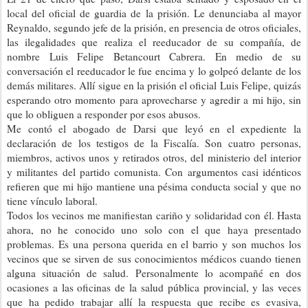
local del oficial de guardia de la prisión. Le denunciaba al mayor
Reynaldo, segundo jefe de la prisión, en presencia de otros oficiales,
las ilegalidades que realiza el reeducador de su compañía, de
nombre Luis Felipe Betancourt Cabrera. En medio de su
conversación el reeducador le fue encima y lo golpeó delante de los
demás militares. Allí sigue en la prisión el oficial Luis Felipe, quizás
esperando otro momento para aprovecharse y agredir a mi hijo, sin
que lo obliguen a responder por esos abusos.
Me contó el abogado de Darsi que leyó en el expediente la
declaración de los testigos de la Fiscalía. Son cuatro personas,
miembros, activos unos y retirados otros, del ministerio del interior
y militantes del partido comunista. Con argumentos casi idénticos
refieren que mi hijo mantiene una pésima conducta social y que no
tiene vínculo laboral.
Todos los vecinos me manifiestan cariño y solidaridad con él. Hasta
ahora, no he conocido uno solo con el que haya presentado
problemas. Es una persona querida en el barrio y son muchos los
vecinos que se sirven de sus conocimientos médicos cuando tienen
alguna situación de salud. Personalmente lo acompañé en dos
ocasiones a las oficinas de la salud pública provincial, y las veces
que ha pedido trabajar allí la respuesta que recibe es evasiva,