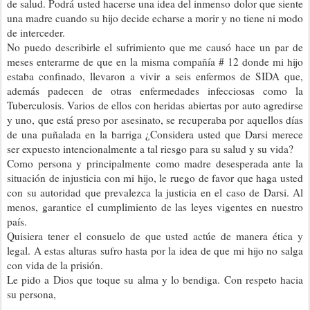
de salud. Podrá usted hacerse una idea del inmenso dolor que siente
una madre cuando su hijo decide echarse a morir y no tiene ni modo
de interceder.
No puedo describirle el sufrimiento que me causó hace un par de
meses enterarme de que en la misma compañía # 12 donde mi hijo
estaba confinado, llevaron a vivir a seis enfermos de SIDA que,
además padecen de otras enfermedades infecciosas como la
Tuberculosis. Varios de ellos con heridas abiertas por auto agredirse
y uno, que está preso por asesinato, se recuperaba por aquellos días
de una puñalada en la barriga ¿Considera usted que Darsi merece
ser expuesto intencionalmente a tal riesgo para su salud y su vida?
Como persona y principalmente como madre desesperada ante la
situación de injusticia con mi hijo, le ruego de favor que haga usted
con su autoridad que prevalezca la justicia en el caso de Darsi. Al
menos, garantice el cumplimiento de las leyes vigentes en nuestro
país.
Quisiera tener el consuelo de que usted actúe de manera ética y
legal. A estas alturas sufro hasta por la idea de que mi hijo no salga
con vida de la prisión.
Le pido a Dios que toque su alma y lo bendiga. Con respeto hacia
su persona,