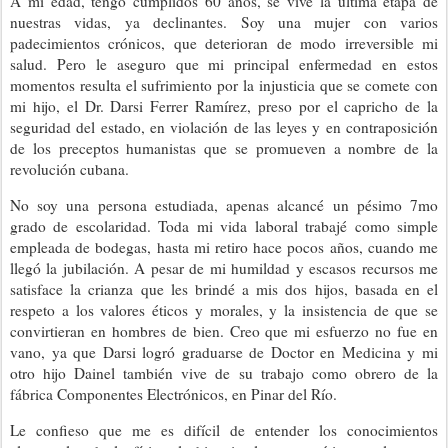
A mi edad, tengo cumplidos 60 años, se vive la última etapa de
nuestras vidas, ya declinantes. Soy una mujer con varios
padecimientos crónicos, que deterioran de modo irreversible mi
salud. Pero le aseguro que mi principal enfermedad en estos
momentos resulta el sufrimiento por la injusticia que se comete con
mi hijo, el Dr. Darsi Ferrer Ramírez, preso por el capricho de la
seguridad del estado, en violación de las leyes y en contraposición
de los preceptos humanistas que se promueven a nombre de la
revolución cubana.
No soy una persona estudiada, apenas alcancé un pésimo 7mo
grado de escolaridad. Toda mi vida laboral trabajé como simple
empleada de bodegas, hasta mi retiro hace pocos años, cuando me
llegó la jubilación. A pesar de mi humildad y escasos recursos me
satisface la crianza que les brindé a mis dos hijos, basada en el
respeto a los valores éticos y morales, y la insistencia de que se
convirtieran en hombres de bien. Creo que mi esfuerzo no fue en
vano, ya que Darsi logró graduarse de Doctor en Medicina y mi
otro hijo Dainel también vive de su trabajo como obrero de la
fábrica Componentes Electrónicos, en Pinar del Río.
Le confieso que me es difícil de entender los conocimientos