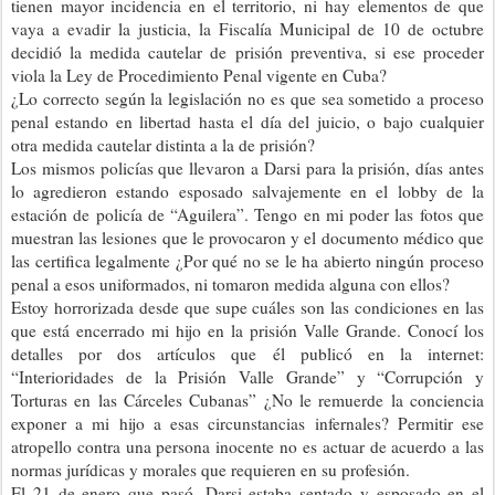
tienen mayor incidencia en el territorio, ni hay elementos de que
vaya a evadir la justicia, la Fiscalía Municipal de 10 de octubre
decidió la medida cautelar de prisión preventiva, si ese proceder
viola la Ley de Procedimiento Penal vigente en Cuba?
¿Lo correcto según la legislación no es que sea sometido a proceso
penal estando en libertad hasta el día del juicio, o bajo cualquier
otra medida cautelar distinta a la de prisión?
Los mismos policías que llevaron a Darsi para la prisión, días antes
lo agredieron estando esposado salvajemente en el lobby de la
estación de policía de “Aguilera”. Tengo en mi poder las fotos que
muestran las lesiones que le provocaron y el documento médico que
las certifica legalmente ¿Por qué no se le ha abierto ningún proceso
penal a esos uniformados, ni tomaron medida alguna con ellos?
Estoy horrorizada desde que supe cuáles son las condiciones en las
que está encerrado mi hijo en la prisión Valle Grande. Conocí los
detalles por dos artículos que él publicó en la internet:
“Interioridades de la Prisión Valle Grande” y “Corrupción y
Torturas en las Cárceles Cubanas” ¿No le remuerde la conciencia
exponer a mi hijo a esas circunstancias infernales? Permitir ese
atropello contra una persona inocente no es actuar de acuerdo a las
normas jurídicas y morales que requieren en su profesión.
El 21 de enero que pasó, Darsi estaba sentado y esposado en el