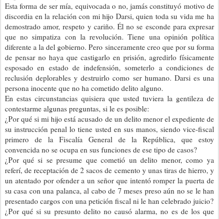
Esta forma de ser mía, equivocada o no, jamás constituyó motivo de
discordia en la relación con mi hijo Darsi, quien toda su vida me ha
demostrado amor, respeto y cariño. Él no se esconde para expresar
que no simpatiza con la revolución. Tiene una opinión política
diferente a la del gobierno. Pero sinceramente creo que por su forma
de pensar no haya que castigarlo en prisión, agredirlo físicamente
esposado en estado de indefensión, someterlo a condiciones de
reclusión deplorables y destruirlo como ser humano. Darsi es una
persona inocente que no ha cometido delito alguno.
En estas circunstancias quisiera que usted tuviera la gentileza de
contestarme algunas preguntas, si le es posible:
¿Por qué si mi hijo está acusado de un delito menor el expediente de
su instrucción penal lo tiene usted en sus manos, siendo vice-fiscal
primero de la Fiscalía General de la República, que estoy
convencida no se ocupa en sus funciones de ese tipo de casos?
¿Por qué si se presume que cometió un delito menor, como ya
referí, de receptación de 2 sacos de cemento y unas tiras de hierro, y
un atentado por ofender a un señor que intentó romper la puerta de
su casa con una palanca, al cabo de 7 meses preso aún no se le han
presentado cargos con una petición fiscal ni le han celebrado juicio?
¿Por qué si su presunto delito no causó alarma, no es de los que