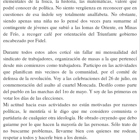
elementales de la física, la historia, las matemáticas, valore que
podré conocer de política. No siento vergüenza en reconocer que en
cuestiones de esa índole soy totalmente analfabeta. No obstante,
siendo apenas una niña no lo pensé dos veces para sumarme al
contingente de jóvenes que subió a las lomas de Oriente, en Minas
de Frío, a recoger café por orientación del Triunfante gobierno
encabezado por Fidel.
Durante todos estos años coticé sin fallar mi mensualidad del
sindicato de trabajadores, organización de masas a la que pertenecí
desde mis comienzos como trabajadora. Participo en las actividades
que planifican mis vecinos de la comunidad, por el comité de
defensa de la revolución. Voy a las celebraciones del 26 de julio, en
conmemoración del asalto al cuartel Moncada. Desfilo como parte
del pueblo en las marchas del 1ro de mayo. Y soy de las primeras en
votar los días de las elecciones.
Mi actitud hacia esas actividades no están motivadas por razones
políticas, le mentiría si le digo que me considero comunista o
partidaria de cualquier otra ideología. He obrado creyendo que debo
guiarme por lo que hacen la mayoría de las personas. Sólo trato de
no buscarme problemas, llevarme bien con quienes me rodean,
respetar a todos y hacerle bien a los demás.