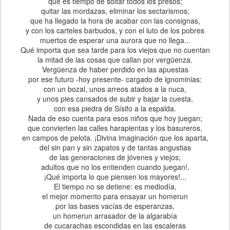
que es tiempo de soltar todos los presos;
quitar las mordazas, eliminar los sectarismos;
que ha llegado la hora de acabar con las consignas,
y con los carteles barbudos, y con el luto de los pobres
muertos de esperar una aurora que no llega...
Qué importa que sea tarde para los viejos que no cuentan
la mitad de las cosas que callan por vergüenza.
Vergüenza de haber perdido en las apuestas
por ese futuro -hoy presente- cargado de ignominias:
con un bozal, unos arreos atados a la nuca,
y unos pies cansados de subir y bajar la cuesta,
con esa piedra de Sísifo a la espalda.
Nada de eso cuenta para esos niños que hoy juegan;
que convierten las calles harapientas y los basureros,
en campos de pelota. ¡Divina imaginación que los aparta,
del sin pan y sin zapatos y de tantas angustias
de las generaciones de jóvenes y viejos;
adultos que no los entienden cuando juegan!.
¡Qué importa lo que piensen los mayores!...
El tiempo no se detiene: es mediodía,
el mejor momento para ensayar un homerun
por las bases vacías de esperanzas,
un homerun arrasador de la algarabía
de cucarachas escondidas en las escaleras