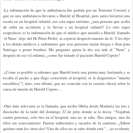
-La información de que la ambulancia fue pedida por un Teniente Coronel y
que en una ambulancia llevaron a Harold al Hospital, pero antes hicieron una
escala en un hospital infantil, eso esta super rarïsimo, ¿una persona que acaba
de sufrir un accidente y lo llevan a un hospital infantil? Lo otro super
sospechoso es la información de que el médico que atendió a Harold, llamado
¨el Nene¨, hijo del Dr. Pérez Profet, se expresó despectivamente de él. Y les dijo
a los demás médicos y enfermeras que esas personas traían drogas e iban para
Santiago a poner bombas. Me pregunto quien le dio esa info al ”Nene” y
después de esa vil infamia, ¿como fue tratado el paciente Harold Cepero?
-¿Como es posible si sabemos que Harold tenía una pierna muy lastimada y se
tocaba el pecho y que llego consciente al hospital, se le diagnóstico ”muerte
encefálica”?, dato, este último, que no coincide con la versión oficial sobre la
causa de muerte de Harold Cepero…
-Otro dato relevante es la llamada, que recibe Ofelia desde Madrid,a las tres y
dieciocho de la tarde del domingo 22 de julio donde se le decía: “Viajaban
cuatro personas, solo tres en el hospital, uno no se sabe. Dos amigos, uno de
ellos sin conocimiento. Fueron embestidos y sacados de la carretera. ¿Saben
quiénes eran los otros dos? Uno de ellos no se sabe dónde está.”…(es evidente,