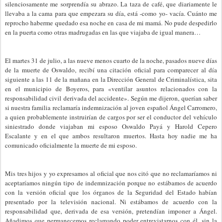
silenciosamente me sorprendía su abrazo. La taza de café, que diariamente le
llevaba a la cama para que empezara su día, está -como yo- vacía. Cuánto me
reprocho haberme quedado esa noche en casa de mi mamá. No pude despedirlo
en la puerta como otras madrugadas en las que viajaba de igual manera…
El martes 31 de julio, a las nueve menos cuarto de la noche, pasados nueve días
de la muerte de Oswaldo, recibí una citación oficial para comparecer al día
siguiente a las 11 de la mañana en la Dirección General de Criminalística, sita
en el municipio de Boyeros, para «ventilar asuntos relacionados con la
responsabilidad civil derivada del accidente». Según me dijeron, querían saber
si nuestra familia reclamaría indemnización al joven español Ángel Carromero,
a quien probablemente instruirían de cargos por ser el conductor del vehículo
siniestrado donde viajaban mi esposo Oswaldo Payá y Harold Cepero
Escalante y en el que ambos resultaron muertos. Hasta hoy nadie me ha
comunicado oficialmente la muerte de mi esposo.
Mis tres hijos y yo expresamos al oficial que nos citó que no reclamaríamos ni
aceptaríamos ningún tipo de indemnización porque no estábamos de acuerdo
con la versión oficial que los órganos de la Seguridad del Estado habían
presentado por la televisión nacional. Ni estábamos de acuerdo con la
responsabilidad que, derivada de esa versión, pretendían imponer a Ángel.
Añadimos que permanecemos reclamando poder entrevistarnos con él, sin la