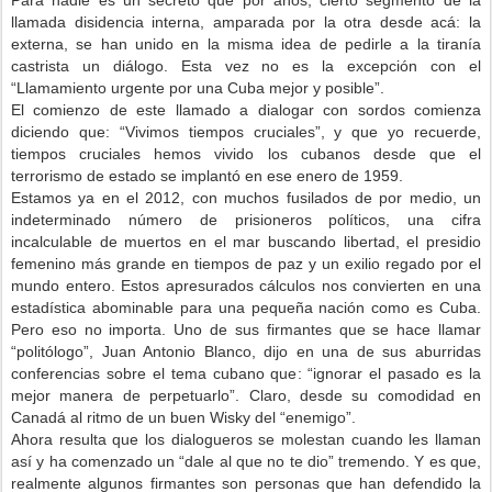
llamada disidencia interna, amparada por la otra desde acá: la
externa, se han unido en la misma idea de pedirle a la tiranía
castrista un diálogo. Esta vez no es la excepción con el
“Llamamiento urgente por una Cuba mejor y posible”.
El comienzo de este llamado a dialogar con sordos comienza
diciendo que: “Vivimos tiempos cruciales”, y que yo recuerde,
tiempos cruciales hemos vivido los cubanos desde que el
terrorismo de estado se implantó en ese enero de 1959.
Estamos ya en el 2012, con muchos fusilados de por medio, un
indeterminado número de prisioneros políticos, una cifra
incalculable de muertos en el mar buscando libertad, el presidio
femenino más grande en tiempos de paz y un exilio regado por el
mundo entero. Estos apresurados cálculos nos convierten en una
estadística abominable para una pequeña nación como es Cuba.
Pero eso no importa. Uno de sus firmantes que se hace llamar
“politólogo”, Juan Antonio Blanco, dijo en una de sus aburridas
conferencias sobre el tema cubano que: “ignorar el pasado es la
mejor manera de perpetuarlo”. Claro, desde su comodidad en
Canadá al ritmo de un buen Wisky del “enemigo”.
Ahora resulta que los dialogueros se molestan cuando les llaman
así y ha comenzado un “dale al que no te dio” tremendo. Y es que,
realmente algunos firmantes son personas que han defendido la