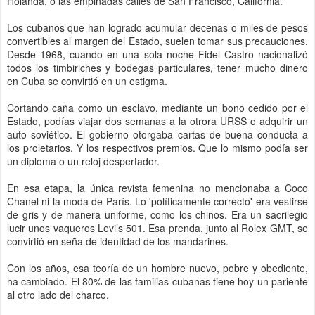
Holanda, o las empinadas calles de San Francisco, California.
Los cubanos que han logrado acumular decenas o miles de pesos
convertibles al margen del Estado, suelen tomar sus precauciones.
Desde 1968, cuando en una sola noche Fidel Castro nacionalizó
todos los timbiriches y bodegas particulares, tener mucho dinero
en Cuba se convirtió en un estigma.
Cortando caña como un esclavo, mediante un bono cedido por el
Estado, podías viajar dos semanas a la otrora URSS o adquirir un
auto soviético. El gobierno otorgaba cartas de buena conducta a
los proletarios. Y los respectivos premios. Que lo mismo podía ser
un diploma o un reloj despertador.
En esa etapa, la única revista femenina no mencionaba a Coco
Chanel ni la moda de París. Lo 'políticamente correcto' era vestirse
de gris y de manera uniforme, como los chinos. Era un sacrilegio
lucir unos vaqueros Levi’s 501. Esa prenda, junto al Rolex GMT, se
convirtió en seña de identidad de los mandarines.
Con los años, esa teoría de un hombre nuevo, pobre y obediente,
ha cambiado. El 80% de las familias cubanas tiene hoy un pariente
al otro lado del charco.