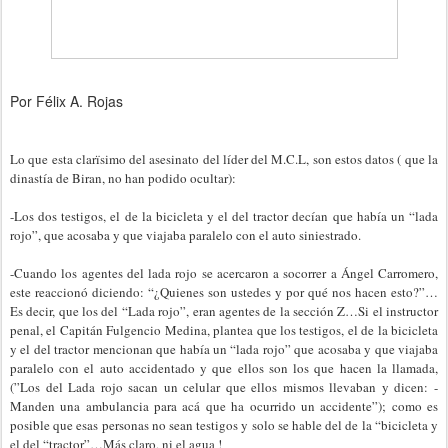
Por Félix A. Rojas
Lo que esta clarïsimo del asesinato del líder del M.C.L, son estos datos ( que la
dinastía de Biran, no han podido ocultar):
-Los dos testigos, el de la bicicleta y el del tractor decían que había un “lada
rojo”, que acosaba y que viajaba paralelo con el auto siniestrado.
-Cuando los agentes del lada rojo se acercaron a socorrer a Ángel Carromero,
este reaccionó diciendo: “¿Quienes son ustedes y por qué nos hacen esto?”…
Es decir, que los del “Lada rojo”, eran agentes de la sección Z…Si el instructor
penal, el Capitán Fulgencio Medina, plantea que los testigos, el de la bicicleta
y el del tractor mencionan que había un “lada rojo” que acosaba y que viajaba
paralelo con el auto accidentado y que ellos son los que hacen la llamada,
(”Los del Lada rojo sacan un celular que ellos mismos llevaban y dicen: -
Manden una ambulancia para acá que ha ocurrido un accidente”); como es
posible que esas personas no sean testigos y solo se hable del de la “bicicleta y
el del “tractor”…Más claro, ni el agua !