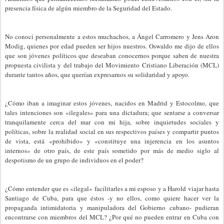
presencia física de algún miembro de la Seguridad del Estado.
No conocí personalmente a estos muchachos, a Ángel Carromero y Jens Aron
Modig, quienes por edad pueden ser hijos nuestros. Oswaldo me dijo de ellos
que son jóvenes políticos que deseaban conocernos porque saben de nuestra
propuesta civilista y del trabajo del Movimiento Cristiano Liberación (MCL)
durante tantos años, que querían expresarnos su solidaridad y apoyo.
¿Cómo iban a imaginar estos jóvenes, nacidos en Madrid y Estocolmo, que
tales intenciones son «ilegales» para una dictadura; que sentarse a conversar
tranquilamente cerca del mar con mi hija, sobre inquietudes sociales y
políticas, sobre la realidad social en sus respectivos países y compartir puntos
de vista, está «prohibido» y «constituye una injerencia en los asuntos
internos» de otro país, de este país sometido por más de medio siglo al
despotismo de un grupo de individuos en el poder?
¿Cómo entender que es «ilegal» facilitarles a mi esposo y a Harold viajar hasta
Santiago de Cuba, para que éstos -y no ellos, como quiere hacer ver la
propaganda intimidatoria y manipuladora del Gobierno cubano- pudieran
encontrarse con miembros del MCL? ¿Por qué no pueden entrar en Cuba con