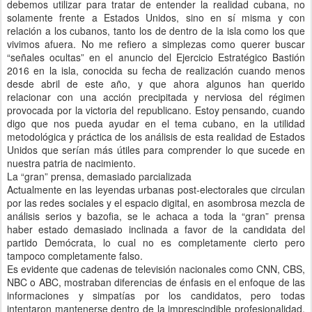
debemos utilizar para tratar de entender la realidad cubana, no
solamente frente a Estados Unidos, sino en sí misma y con
relación a los cubanos, tanto los de dentro de la isla como los que
vivimos afuera. No me refiero a simplezas como querer buscar
“señales ocultas” en el anuncio del Ejercicio Estratégico Bastión
2016 en la isla, conocida su fecha de realización cuando menos
desde abril de este año, y que ahora algunos han querido
relacionar con una acción precipitada y nerviosa del régimen
provocada por la victoria del republicano. Estoy pensando, cuando
digo que nos pueda ayudar en el tema cubano, en la utilidad
metodológica y práctica de los análisis de esta realidad de Estados
Unidos que serían más útiles para comprender lo que sucede en
nuestra patria de nacimiento.
La “gran” prensa, demasiado parcializada
Actualmente en las leyendas urbanas post-electorales que circulan
por las redes sociales y el espacio digital, en asombrosa mezcla de
análisis serios y bazofia, se le achaca a toda la “gran” prensa
haber estado demasiado inclinada a favor de la candidata del
partido Demócrata, lo cual no es completamente cierto pero
tampoco completamente falso.
Es evidente que cadenas de televisión nacionales como CNN, CBS,
NBC o ABC, mostraban diferencias de énfasis en el enfoque de las
informaciones y simpatías por los candidatos, pero todas
intentaron mantenerse dentro de la imprescindible profesionalidad,