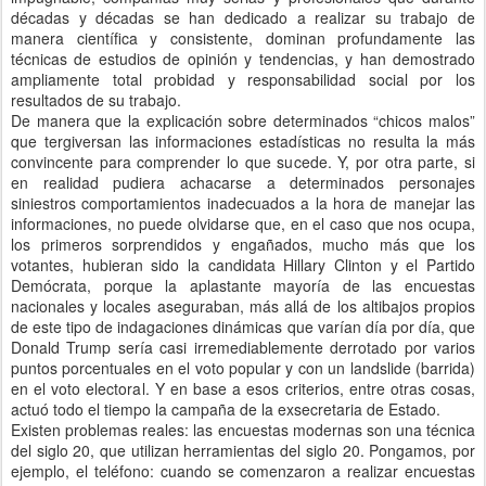
décadas y décadas se han dedicado a realizar su trabajo de
manera científica y consistente, dominan profundamente las
técnicas de estudios de opinión y tendencias, y han demostrado
ampliamente total probidad y responsabilidad social por los
resultados de su trabajo.
De manera que la explicación sobre determinados “chicos malos”
que tergiversan las informaciones estadísticas no resulta la más
convincente para comprender lo que sucede. Y, por otra parte, si
en realidad pudiera achacarse a determinados personajes
siniestros comportamientos inadecuados a la hora de manejar las
informaciones, no puede olvidarse que, en el caso que nos ocupa,
los primeros sorprendidos y engañados, mucho más que los
votantes, hubieran sido la candidata Hillary Clinton y el Partido
Demócrata, porque la aplastante mayoría de las encuestas
nacionales y locales aseguraban, más allá de los altibajos propios
de este tipo de indagaciones dinámicas que varían día por día, que
Donald Trump sería casi irremediablemente derrotado por varios
puntos porcentuales en el voto popular y con un landslide (barrida)
en el voto electoral. Y en base a esos criterios, entre otras cosas,
actuó todo el tiempo la campaña de la exsecretaria de Estado.
Existen problemas reales: las encuestas modernas son una técnica
del siglo 20, que utilizan herramientas del siglo 20. Pongamos, por
ejemplo, el teléfono: cuando se comenzaron a realizar encuestas