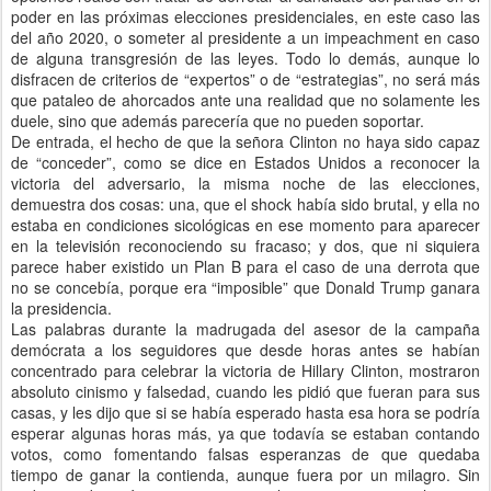
poder en las próximas elecciones presidenciales, en este caso las
del año 2020, o someter al presidente a un impeachment en caso
de alguna transgresión de las leyes. Todo lo demás, aunque lo
disfracen de criterios de “expertos” o de “estrategias”, no será más
que pataleo de ahorcados ante una realidad que no solamente les
duele, sino que además parecería que no pueden soportar.
De entrada, el hecho de que la señora Clinton no haya sido capaz
de “conceder”, como se dice en Estados Unidos a reconocer la
victoria del adversario, la misma noche de las elecciones,
demuestra dos cosas: una, que el shock había sido brutal, y ella no
estaba en condiciones sicológicas en ese momento para aparecer
en la televisión reconociendo su fracaso; y dos, que ni siquiera
parece haber existido un Plan B para el caso de una derrota que
no se concebía, porque era “imposible” que Donald Trump ganara
la presidencia.
Las palabras durante la madrugada del asesor de la campaña
demócrata a los seguidores que desde horas antes se habían
concentrado para celebrar la victoria de Hillary Clinton, mostraron
absoluto cinismo y falsedad, cuando les pidió que fueran para sus
casas, y les dijo que si se había esperado hasta esa hora se podría
esperar algunas horas más, ya que todavía se estaban contando
votos, como fomentando falsas esperanzas de que quedaba
tiempo de ganar la contienda, aunque fuera por un milagro. Sin