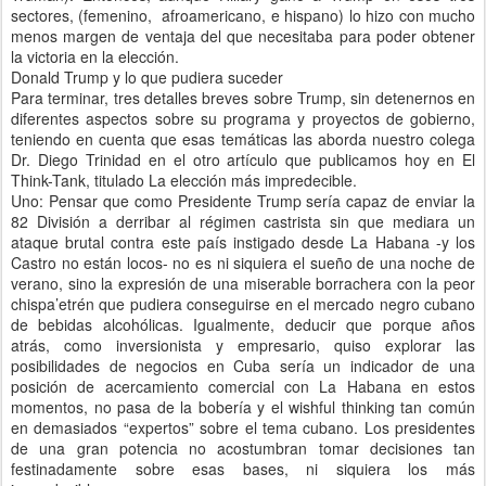
sectores, (femenino, afroamericano, e hispano) lo hizo con mucho
menos margen de ventaja del que necesitaba para poder obtener
la victoria en la elección.
Donald Trump y lo que pudiera suceder
Para terminar, tres detalles breves sobre Trump, sin detenernos en
diferentes aspectos sobre su programa y proyectos de gobierno,
teniendo en cuenta que esas temáticas las aborda nuestro colega
Dr. Diego Trinidad en el otro artículo que publicamos hoy en El
Think-Tank, titulado La elección más impredecible.
Uno: Pensar que como Presidente Trump sería capaz de enviar la
82 División a derribar al régimen castrista sin que mediara un
ataque brutal contra este país instigado desde La Habana -y los
Castro no están locos- no es ni siquiera el sueño de una noche de
verano, sino la expresión de una miserable borrachera con la peor
chispa’etrén que pudiera conseguirse en el mercado negro cubano
de bebidas alcohólicas. Igualmente, deducir que porque años
atrás, como inversionista y empresario, quiso explorar las
posibilidades de negocios en Cuba sería un indicador de una
posición de acercamiento comercial con La Habana en estos
momentos, no pasa de la bobería y el wishful thinking tan común
en demasiados “expertos” sobre el tema cubano. Los presidentes
de una gran potencia no acostumbran tomar decisiones tan
festinadamente sobre esas bases, ni siquiera los más