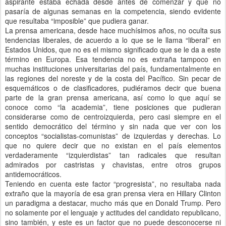
aspirante estaba echada desde antes de comenzar y que no
pasaría de algunas semanas en la competencia, siendo evidente
que resultaba “imposible” que pudiera ganar.
La prensa americana, desde hace muchísimos años, no oculta sus
tendencias liberales, de acuerdo a lo que se le llama “liberal” en
Estados Unidos, que no es el mismo significado que se le da a este
término en Europa. Esa tendencia no es extraña tampoco en
muchas instituciones universitarias del país, fundamentalmente en
las regiones del noreste y de la costa del Pacífico. Sin pecar de
esquemáticos o de clasificadores, pudiéramos decir que buena
parte de la gran prensa americana, así como lo que aquí se
conoce como “la academia”, tiene posiciones que pudieran
considerarse como de centroizquierda, pero casi siempre en el
sentido democrático del término y sin nada que ver con los
conceptos “socialistas-comunistas” de izquierdas y derechas. Lo
que no quiere decir que no existan en el país elementos
verdaderamente “izquierdistas” tan radicales que resultan
admirados por castristas y chavistas, entre otros grupos
antidemocráticos.
Teniendo en cuenta este factor “progresista”, no resultaba nada
extraño que la mayoría de esa gran prensa viera en Hillary Clinton
un paradigma a destacar, mucho más que en Donald Trump. Pero
no solamente por el lenguaje y actitudes del candidato republicano,
sino también, y este es un factor que no puede desconocerse ni