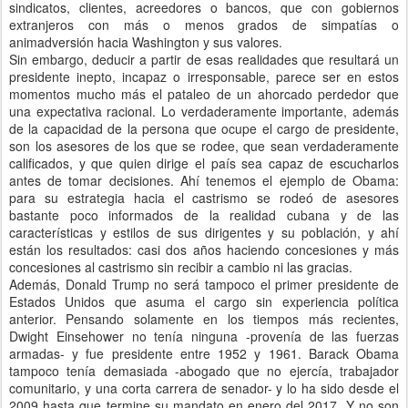
sindicatos, clientes, acreedores o bancos, que con gobiernos
extranjeros con más o menos grados de simpatías o
animadversión hacia Washington y sus valores.
Sin embargo, deducir a partir de esas realidades que resultará un
presidente inepto, incapaz o irresponsable, parece ser en estos
momentos mucho más el pataleo de un ahorcado perdedor que
una expectativa racional. Lo verdaderamente importante, además
de la capacidad de la persona que ocupe el cargo de presidente,
son los asesores de los que se rodee, que sean verdaderamente
calificados, y que quien dirige el país sea capaz de escucharlos
antes de tomar decisiones. Ahí tenemos el ejemplo de Obama:
para su estrategia hacia el castrismo se rodeó de asesores
bastante poco informados de la realidad cubana y de las
características y estilos de sus dirigentes y su población, y ahí
están los resultados: casi dos años haciendo concesiones y más
concesiones al castrismo sin recibir a cambio ni las gracias.
Además, Donald Trump no será tampoco el primer presidente de
Estados Unidos que asuma el cargo sin experiencia política
anterior. Pensando solamente en los tiempos más recientes,
Dwight Einsehower no tenía ninguna -provenía de las fuerzas
armadas- y fue presidente entre 1952 y 1961. Barack Obama
tampoco tenía demasiada -abogado que no ejercía, trabajador
comunitario, y una corta carrera de senador- y lo ha sido desde el
2009 hasta que termine su mandato en enero del 2017. Y no son