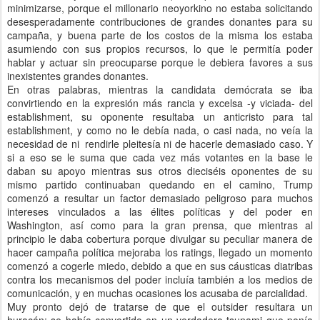
minimizarse, porque el millonario neoyorkino no estaba solicitando
desesperadamente contribuciones de grandes donantes para su
campaña, y buena parte de los costos de la misma los estaba
asumiendo con sus propios recursos, lo que le permitía poder
hablar y actuar sin preocuparse porque le debiera favores a sus
inexistentes grandes donantes.
En otras palabras, mientras la candidata demócrata se iba
convirtiendo en la expresión más rancia y excelsa -y viciada- del
establishment, su oponente resultaba un anticristo para tal
establishment, y como no le debía nada, o casi nada, no veía la
necesidad de ni rendirle pleitesía ni de hacerle demasiado caso. Y
si a eso se le suma que cada vez más votantes en la base le
daban su apoyo mientras sus otros dieciséis oponentes de su
mismo partido continuaban quedando en el camino, Trump
comenzó a resultar un factor demasiado peligroso para muchos
intereses vinculados a las élites políticas y del poder en
Washington, así como para la gran prensa, que mientras al
principio le daba cobertura porque divulgar su peculiar manera de
hacer campaña política mejoraba los ratings, llegado un momento
comenzó a cogerle miedo, debido a que en sus cáusticas diatribas
contra los mecanismos del poder incluía también a los medios de
comunicación, y en muchas ocasiones los acusaba de parcialidad.
Muy pronto dejó de tratarse de que el outsider resultara un