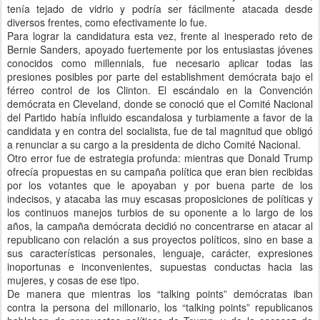
tenía tejado de vidrio y podría ser fácilmente atacada desde
diversos frentes, como efectivamente lo fue.
Para lograr la candidatura esta vez, frente al inesperado reto de
Bernie Sanders, apoyado fuertemente por los entusiastas jóvenes
conocidos como millennials, fue necesario aplicar todas las
presiones posibles por parte del establishment demócrata bajo el
férreo control de los Clinton. El escándalo en la Convención
demócrata en Cleveland, donde se conoció que el Comité Nacional
del Partido había influido escandalosa y turbiamente a favor de la
candidata y en contra del socialista, fue de tal magnitud que obligó
a renunciar a su cargo a la presidenta de dicho Comité Nacional.
Otro error fue de estrategia profunda: mientras que Donald Trump
ofrecía propuestas en su campaña política que eran bien recibidas
por los votantes que le apoyaban y por buena parte de los
indecisos, y atacaba las muy escasas proposiciones de políticas y
los continuos manejos turbios de su oponente a lo largo de los
años, la campaña demócrata decidió no concentrarse en atacar al
republicano con relación a sus proyectos políticos, sino en base a
sus características personales, lenguaje, carácter, expresiones
inoportunas e inconvenientes, supuestas conductas hacia las
mujeres, y cosas de ese tipo.
De manera que mientras los “talking points” demócratas iban
contra la persona del millonario, los “talking points” republicanos