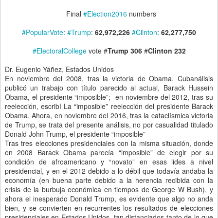
Final
#
Election2016
numbers
#
PopularVote
:
#
Trump
:
62,972,226
#
Clinton
:
62,277,750
#
ElectoralCollege
vote #
Trump 306
#
Clinton 232
Dr. Eugenio Yáñez, Estados Unidos
En noviembre del 2008, tras la victoria de Obama, Cubanálisis
publicó un trabajo con título parecido al actual, Barack Hussein
Obama, el presidente “imposible”; en noviembre del 2012, tras su
reelección, escribí La “imposible” reelección del presidente Barack
Obama. Ahora, en noviembre del 2016, tras la cataclísmica victoria
de Trump, se trata del presente análisis, no por casualidad titulado
Donald John Trump, el presidente “imposible”
Tras tres elecciones presidenciales con la misma situación, donde
en 2008 Barack Obama parecía “imposible” de elegir por su
condición de afroamericano y “novato” en esas lides a nivel
presidencial, y en el 2012 debido a lo débil que todavía andaba la
economía (en buena parte debido a la herencia recibida con la
crisis de la burbuja económica en tiempos de George W Bush), y
ahora el inesperado Donald Trump, es evidente que algo no anda
bien, y se convierten en recurrentes los resultados de elecciones
presidenciales en Estados Unidos, tan distanciados tanto de lo que