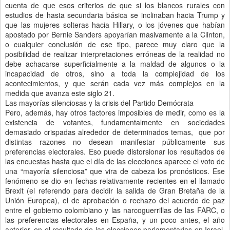
cuenta de que esos criterios de que si los blancos rurales con
estudios de hasta secundaria básica se inclinaban hacia Trump y
que las mujeres solteras hacia Hillary, o los jóvenes que habían
apostado por Bernie Sanders apoyarían masivamente a la Clinton,
o cualquier conclusión de ese tipo, parece muy claro que la
posibilidad de realizar interpretaciones erróneas de la realidad no
debe achacarse superficialmente a la maldad de algunos o la
incapacidad de otros, sino a toda la complejidad de los
acontecimientos, y que serán cada vez más complejos en la
medida que avanza este siglo 21.
Las mayorías silenciosas y la crisis del Partido Demócrata
Pero, además, hay otros factores imposibles de medir, como es la
existencia de votantes, fundamentalmente en sociedades
demasiado crispadas alrededor de determinados temas, que por
distintas razones no desean manifestar públicamente sus
preferencias electorales. Eso puede distorsionar los resultados de
las encuestas hasta que el día de las elecciones aparece el voto de
una “mayoría silenciosa” que vira de cabeza los pronósticos. Ese
fenómeno se dio en fechas relativamente recientes en el llamado
Brexit (el referendo para decidir la salida de Gran Bretaña de la
Unión Europea), el de aprobación o rechazo del acuerdo de paz
entre el gobierno colombiano y las narcoguerrillas de las FARC, o
las preferencias electorales en España, y un poco antes, el año
anterior, en el resultado de las elecciones parlamentarias en Israel.