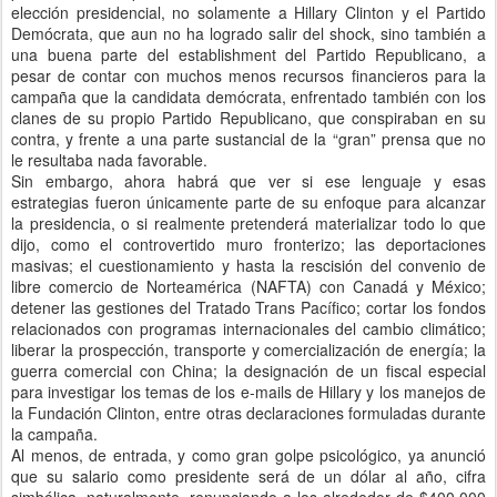
elección presidencial, no solamente a Hillary Clinton y el Partido
Demócrata, que aun no ha logrado salir del shock, sino también a
una buena parte del establishment del Partido Republicano, a
pesar de contar con muchos menos recursos financieros para la
campaña que la candidata demócrata, enfrentado también con los
clanes de su propio Partido Republicano, que conspiraban en su
contra, y frente a una parte sustancial de la “gran” prensa que no
le resultaba nada favorable.
Sin embargo, ahora habrá que ver si ese lenguaje y esas
estrategias fueron únicamente parte de su enfoque para alcanzar
la presidencia, o si realmente pretenderá materializar todo lo que
dijo, como el controvertido muro fronterizo; las deportaciones
masivas; el cuestionamiento y hasta la rescisión del convenio de
libre comercio de Norteamérica (NAFTA) con Canadá y México;
detener las gestiones del Tratado Trans Pacífico; cortar los fondos
relacionados con programas internacionales del cambio climático;
liberar la prospección, transporte y comercialización de energía; la
guerra comercial con China; la designación de un fiscal especial
para investigar los temas de los e-mails de Hillary y los manejos de
la Fundación Clinton, entre otras declaraciones formuladas durante
la campaña.
Al menos, de entrada, y como gran golpe psicológico, ya anunció
que su salario como presidente será de un dólar al año, cifra