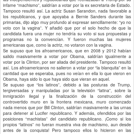
infame “machismo”, saldrían a votar por la ex secretaria de Estado.
Tampoco resultó así. La actriz Susan Sarandon, nada favorable a
los republicanos, y que apoyaba a Bernie Sanders durante las
primarias, dijo algo muy profundo al expresar sencillamente: “yo no
voto con la vagina”. Y añadió que por el solo hecho de que la
candidata fuera una mujer no tendría su voto si sus propuestas y
programas no la convencían. Y fueron muchas las mujeres
americanas que, como la actriz, no votaron con la vagina.
Se supuso que los afroamericanos, que en 2008 y 2012 habían
salido masivamente a votar por Obama, saldrían igualmente a
votar por la Clinton, por ser aliada del presidente. Tampoco resultó
así. Los afroamericanos no salieron a votar por “la blanquita” en la
cantidad que se esperaba, pues no veían en ella lo que vieron en
Obama, haya sido lo que haya sido que vieran en aquel.
Se supuso que “los latinos”, debido a las posturas de Trump,
tergiversadas y manipuladas por la televisión “latina”, sobre la
inmigración ilegal y la finalización de la construcción del
controvertido muro en la frontera mexicana, muro comenzado
nada menos que por Bill Clinton, saldrían masivamente a las urnas
para detener al Lucifer republicano. Y además, ofendidos por las
posiciones “machistas” del candidato republicano. ¡Como si los
propios “latinos” no fueran muestra viva de machismo, aun desde
antes de la conquista! Pero tampoco ellos lo hicieron en las