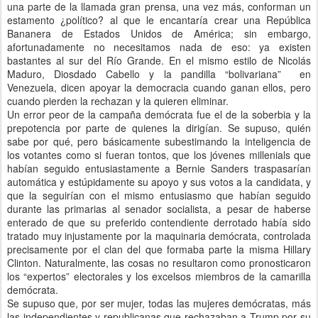
una parte de la llamada gran prensa, una vez más, conforman un
estamento ¿político? al que le encantaría crear una República
Bananera de Estados Unidos de América; sin embargo,
afortunadamente no necesitamos nada de eso: ya existen
bastantes al sur del Río Grande. En el mismo estilo de Nicolás
Maduro, Diosdado Cabello y la pandilla “bolivariana” en
Venezuela, dicen apoyar la democracia cuando ganan ellos, pero
cuando pierden la rechazan y la quieren eliminar.
Un error peor de la campaña demócrata fue el de la soberbia y la
prepotencia por parte de quienes la dirigían. Se supuso, quién
sabe por qué, pero básicamente subestimando la inteligencia de
los votantes como si fueran tontos, que los jóvenes millenials que
habían seguido entusiastamente a Bernie Sanders traspasarían
automática y estúpidamente su apoyo y sus votos a la candidata, y
que la seguirían con el mismo entusiasmo que habían seguido
durante las primarias al senador socialista, a pesar de haberse
enterado de que su preferido contendiente derrotado había sido
tratado muy injustamente por la maquinaria demócrata, controlada
precisamente por el clan del que formaba parte la misma Hillary
Clinton. Naturalmente, las cosas no resultaron como pronosticaron
los “expertos” electorales y los excelsos miembros de la camarilla
demócrata.
Se supuso que, por ser mujer, todas las mujeres demócratas, más
las independientes y republicanas que rechazaban a Trump por su