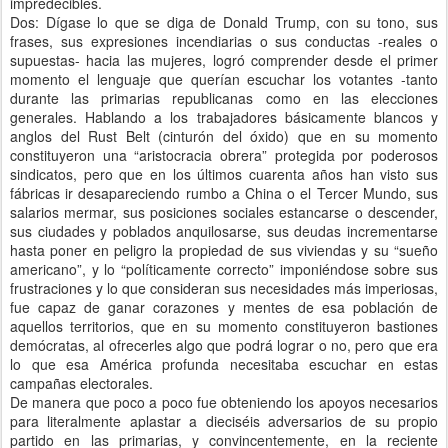
impredecibles.
Dos: Dígase lo que se diga de Donald Trump, con su tono, sus
frases, sus expresiones incendiarias o sus conductas -reales o
supuestas- hacia las mujeres, logró comprender desde el primer
momento el lenguaje que querían escuchar los votantes -tanto
durante las primarias republicanas como en las elecciones
generales. Hablando a los trabajadores básicamente blancos y
anglos del Rust Belt (cinturón del óxido) que en su momento
constituyeron una “aristocracia obrera” protegida por poderosos
sindicatos, pero que en los últimos cuarenta años han visto sus
fábricas ir desapareciendo rumbo a China o el Tercer Mundo, sus
salarios mermar, sus posiciones sociales estancarse o descender,
sus ciudades y poblados anquilosarse, sus deudas incrementarse
hasta poner en peligro la propiedad de sus viviendas y su “sueño
americano”, y lo “políticamente correcto” imponiéndose sobre sus
frustraciones y lo que consideran sus necesidades más imperiosas,
fue capaz de ganar corazones y mentes de esa población de
aquellos territorios, que en su momento constituyeron bastiones
demócratas, al ofrecerles algo que podrá lograr o no, pero que era
lo que esa América profunda necesitaba escuchar en estas
campañas electorales.
De manera que poco a poco fue obteniendo los apoyos necesarios
para literalmente aplastar a dieciséis adversarios de su propio
partido en las primarias, y convincentemente, en la reciente