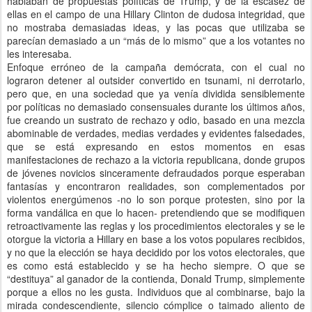
hablaban de propuestas políticas de Trump, y de la escasez de
ellas en el campo de una Hillary Clinton de dudosa integridad, que
no mostraba demasiadas ideas, y las pocas que utilizaba se
parecían demasiado a un “más de lo mismo” que a los votantes no
les interesaba.
Enfoque erróneo de la campaña demócrata, con el cual no
lograron detener al outsider convertido en tsunami, ni derrotarlo,
pero que, en una sociedad que ya venía dividida sensiblemente
por políticas no demasiado consensuales durante los últimos años,
fue creando un sustrato de rechazo y odio, basado en una mezcla
abominable de verdades, medias verdades y evidentes falsedades,
que se está expresando en estos momentos en esas
manifestaciones de rechazo a la victoria republicana, donde grupos
de jóvenes novicios sinceramente defraudados porque esperaban
fantasías y encontraron realidades, son complementados por
violentos energúmenos -no lo son porque protesten, sino por la
forma vandálica en que lo hacen- pretendiendo que se modifiquen
retroactivamente las reglas y los procedimientos electorales y se le
otorgue la victoria a Hillary en base a los votos populares recibidos,
y no que la elección se haya decidido por los votos electorales, que
es como está establecido y se ha hecho siempre. O que se
“destituya” al ganador de la contienda, Donald Trump, simplemente
porque a ellos no les gusta. Individuos que al combinarse, bajo la
mirada condescendiente, silencio cómplice o taimado aliento de