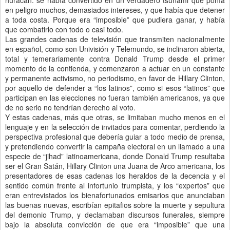
huracán: se había convertido en un verdadero tsunami que ponía
en peligro muchos, demasiados intereses, y que había que detener
a toda costa. Porque era “imposible” que pudiera ganar, y había
que combatirlo con todo o casi todo.
Las grandes cadenas de televisión que transmiten nacionalmente
en español, como son Univisión y Telemundo, se inclinaron abierta,
total y temerariamente contra Donald Trump desde el primer
momento de la contienda, y comenzaron a actuar en un constante
y permanente activismo, no periodismo, en favor de Hillary Clinton,
por aquello de defender a “los latinos”, como si esos “latinos” que
participan en las elecciones no fueran también americanos, ya que
de no serlo no tendrían derecho al voto.
Y estas cadenas, más que otras, se limitaban mucho menos en el
lenguaje y en la selección de invitados para comentar, perdiendo la
perspectiva profesional que debería guiar a todo medio de prensa,
y pretendiendo convertir la campaña electoral en un llamado a una
especie de “jihad” latinoamericana, donde Donald Trump resultaba
ser el Gran Satán, Hillary Clinton una Juana de Arco americana, los
presentadores de esas cadenas los heraldos de la decencia y el
sentido común frente al infortunio trumpista, y los “expertos” que
eran entrevistados los bienafortunados emisarios que anunciaban
las buenas nuevas, escribían epitafios sobre la muerte y sepultura
del demonio Trump, y declamaban discursos funerales, siempre
bajo la absoluta convicción de que era “imposible” que una