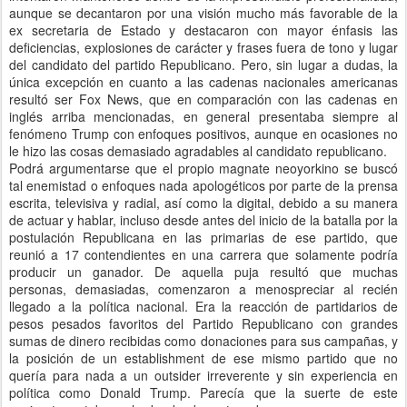
aunque se decantaron por una visión mucho más favorable de la
ex secretaria de Estado y destacaron con mayor énfasis las
deficiencias, explosiones de carácter y frases fuera de tono y lugar
del candidato del partido Republicano. Pero, sin lugar a dudas, la
única excepción en cuanto a las cadenas nacionales americanas
resultó ser Fox News, que en comparación con las cadenas en
inglés arriba mencionadas, en general presentaba siempre al
fenómeno Trump con enfoques positivos, aunque en ocasiones no
le hizo las cosas demasiado agradables al candidato republicano.
Podrá argumentarse que el propio magnate neoyorkino se buscó
tal enemistad o enfoques nada apologéticos por parte de la prensa
escrita, televisiva y radial, así como la digital, debido a su manera
de actuar y hablar, incluso desde antes del inicio de la batalla por la
postulación Republicana en las primarias de ese partido, que
reunió a 17 contendientes en una carrera que solamente podría
producir un ganador. De aquella puja resultó que muchas
personas, demasiadas, comenzaron a menospreciar al recién
llegado a la política nacional. Era la reacción de partidarios de
pesos pesados favoritos del Partido Republicano con grandes
sumas de dinero recibidas como donaciones para sus campañas, y
la posición de un establishment de ese mismo partido que no
quería para nada a un outsider irreverente y sin experiencia en
política como Donald Trump. Parecía que la suerte de este