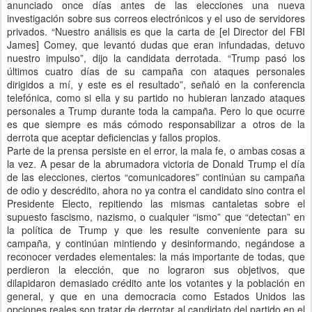
anunciado once días antes de las elecciones una nueva
investigación sobre sus correos electrónicos y el uso de servidores
privados. “Nuestro análisis es que la carta de [el Director del FBI
James] Comey, que levantó dudas que eran infundadas, detuvo
nuestro impulso”, dijo la candidata derrotada. “Trump pasó los
últimos cuatro días de su campaña con ataques personales
dirigidos a mí, y este es el resultado”, señaló en la conferencia
telefónica, como si ella y su partido no hubieran lanzado ataques
personales a Trump durante toda la campaña. Pero lo que ocurre
es que siempre es más cómodo responsabilizar a otros de la
derrota que aceptar deficiencias y fallos propios.
Parte de la prensa persiste en el error, la mala fe, o ambas cosas a
la vez. A pesar de la abrumadora victoria de Donald Trump el día
de las elecciones, ciertos “comunicadores” continúan su campaña
de odio y descrédito, ahora no ya contra el candidato sino contra el
Presidente Electo, repitiendo las mismas cantaletas sobre el
supuesto fascismo, nazismo, o cualquier “ismo” que “detectan” en
la política de Trump y que les resulte conveniente para su
campaña, y continúan mintiendo y desinformando, negándose a
reconocer verdades elementales: la más importante de todas, que
perdieron la elección, que no lograron sus objetivos, que
dilapidaron demasiado crédito ante los votantes y la población en
general, y que en una democracia como Estados Unidos las
opciones reales son tratar de derrotar al candidato del partido en el