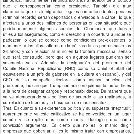
simbólica, naturalmente, renunciando a los alrededor de $400,000
que le corresponderían como presidente. También dijo muy
claramente que los inmigrantes ilegales con antecedentes penales
(criminal records) serían deportados o enviados a la cárcel, lo que
afectaría a unos dos millones de personas en esa situación; que
podría mantener algunos aspectos del Obamacare que fueran
útiles a los asegurados, como el derecho a la cobertura aunque se
padezcan lo que se conoce como condiciones pre-existentes, o
mantener a los hijos solteros en la pólizas de los padres hasta los
26 años; y con relación al muro en la frontera mexicana, señaló
que será construido, pero que en algunos lugares pudieran ser
solamente vallas. Además, la designación del presidente del
Comité Nacional Republicano (RNC) como su Chief of Staff (el
equivalente a un jefe de gabinete en la cultura en español), y del
CEO de su campaña electoral como asesor principal del
presidente, indican que Trump contará con quienes le fueron fieles
a la hora de designar cargos y responsabilidades. De manera que
ya va atemperando sus políticas de acuerdo a las realidades, la
correlación de fuerzas y la búsqueda de más sensatez.
Tres: En cuanto a su experiencia política y su supuesta “ineptitud”,
aparentemente ya este calificativo se ha convertido en un lugar
común y se repite más como mantra ideológico que como
convicción argumental. Es cierto que no es lo mismo dirigir
empresas que gobernar, ni es lo mismo tratar con empresarios,