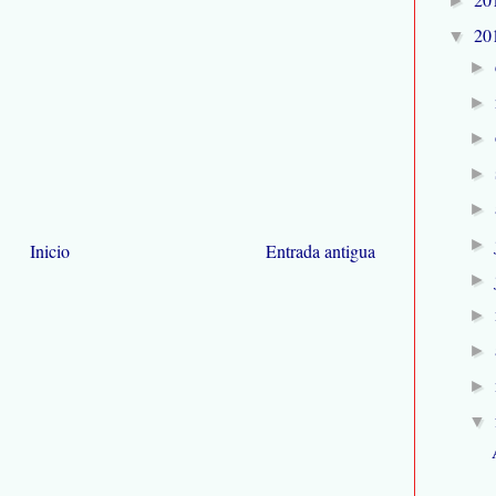
►
20
▼
►
►
►
►
►
►
Inicio
Entrada antigua
►
►
►
►
▼