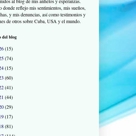
nidos al blog de mis anhelos y esperanzas.
o donde reflejo mis sentimientos, mis sueños,
chas, y mis denuncias, así como testimonios y
nes de otros sobre Cuba, USA y el mundo.
 del blog
26
(15)
25
(74)
24
(15)
23
(60)
22
(41)
21
(44)
20
(29)
19
(17)
18
(81)
17
(114)