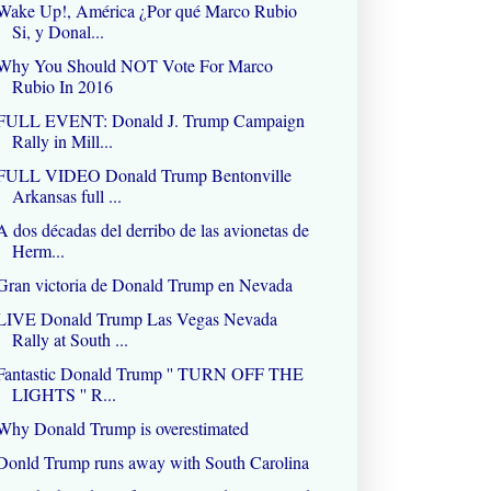
Wake Up!, América ¿Por qué Marco Rubio
Si, y Donal...
Why You Should NOT Vote For Marco
Rubio In 2016
FULL EVENT: Donald J. Trump Campaign
Rally in Mill...
FULL VIDEO Donald Trump Bentonville
Arkansas full ...
A dos décadas del derribo de las avionetas de
Herm...
Gran victoria de Donald Trump en Nevada
LIVE Donald Trump Las Vegas Nevada
Rally at South ...
Fantastic Donald Trump '' TURN OFF THE
LIGHTS '' R...
Why Donald Trump is overestimated
Donld Trump runs away with South Carolina