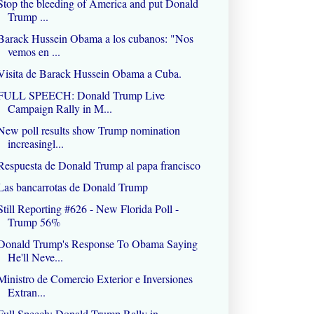
Stop the bleeding of America and put Donald
Trump ...
Barack Hussein Obama a los cubanos: "Nos
vemos en ...
Visita de Barack Hussein Obama a Cuba.
FULL SPEECH: Donald Trump Live
Campaign Rally in M...
New poll results show Trump nomination
increasingl...
Respuesta de Donald Trump al papa francisco
Las bancarrotas de Donald Trump
Still Reporting #626 - New Florida Poll -
Trump 56%
Donald Trump's Response To Obama Saying
He'll Neve...
Ministro de Comercio Exterior e Inversiones
Extran...
Full Speech: Donald Trump Rally in