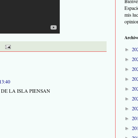
Bienve
Espaci
mis lu
opinio
Archivo
20
►
20
►
20
►
20
►
 13:40
20
►
DE LA ISLA PIENSAN
20
►
20
►
20
►
20
►
20