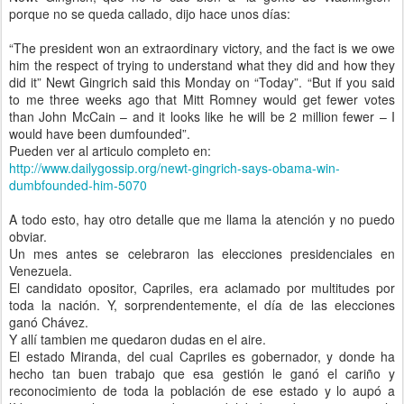
porque no se queda callado, dijo hace unos días:
“The president won an extraordinary victory, and the fact is we owe
him the respect of trying to understand what they did and how they
did it” Newt Gingrich said this Monday on “Today”. “But if you said
to me three weeks ago that Mitt Romney would get fewer votes
than John McCain – and it looks like he will be 2 million fewer – I
would have been dumfounded”.
Pueden ver al articulo completo en:
http://www.dailygossip.org/
newt-gingrich-says-obama-win-
dumbfounded-him-5070
A todo esto, hay otro detalle que me llama la atención y no puedo
obviar.
Un mes antes se celebraron las elecciones presidenciales en
Venezuela.
El candidato opositor, Capriles, era aclamado por multitudes por
toda la nación. Y, sorprendentemente, el día de las elecciones
ganó Chávez.
Y allí tambien me quedaron dudas en el aire.
El estado Miranda, del cual Capriles es gobernador, y donde ha
hecho tan buen trabajo que esa gestión le ganó el cariño y
reconocimiento de toda la población de ese estado y lo aupó a