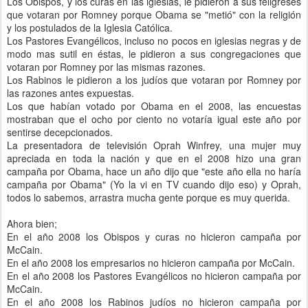
Los Obispos, y los curas en las iglesias, le pidieron a sus feligreses
que votaran por Romney porque Obama se "metió" con la religión
y los postulados de la Iglesia Católica.
Los Pastores Evangélicos, incluso no pocos en iglesias negras y de
modo mas sutil en éstas, le pidieron a sus congregaciones que
votaran por Romney por las mismas razones.
Los Rabinos le pidieron a los judíos que votaran por Romney por
las razones antes expuestas.
Los que habían votado por Obama en el 2008, las encuestas
mostraban que el ocho por ciento no votaría igual este año por
sentirse decepcionados.
La presentadora de televisión Oprah Winfrey, una mujer muy
apreciada en toda la nación y que en el 2008 hizo una gran
campaña por Obama, hace un año dijo que "este año ella no haría
campaña por Obama" (Yo la vi en TV cuando dijo eso) y Oprah,
todos lo sabemos, arrastra mucha gente porque es muy querida.
Ahora bien;
En el año 2008 los Obispos y curas no hicieron campaña por
McCain.
En el año 2008 los empresarios no hicieron campaña por McCain.
En el año 2008 los Pastores Evangélicos no hicieron campaña por
McCain.
En el año 2008 los Rabinos judíos no hicieron campaña por