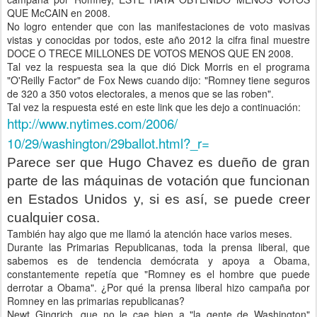
QUE McCAIN en 2008.
No logro entender que con las manifestaciones de voto masivas
vistas y conocidas por todos, este año 2012 la cifra final muestre
DOCE O TRECE MILLONES DE VOTOS MENOS QUE EN 2008.
Tal vez la respuesta sea la que dió Dick Morris en el programa
"O'Reilly Factor" de Fox News cuando dijo: "Romney tiene seguros
de 320 a 350 votos electorales, a menos que se las roben".
Tal vez la respuesta esté en este link que les dejo a continuación:
http://www.nytimes.com/2006/
10/29/washington/29ballot.
html?_r=
Parece ser que Hugo Chavez es dueño de gran
parte de las máquinas de votación que funcionan
en Estados Unidos y, si es así, se puede creer
cualquier cosa.
También hay algo que me llamó la atención hace varios meses.
Durante las Primarias Republicanas, toda la prensa liberal, que
sabemos es de tendencia demócrata y apoya a Obama,
constantemente repetía que "Romney es el hombre que puede
derrotar a Obama". ¿Por qué la prensa liberal hizo campaña por
Romney en las primarias republicanas?
Newt Gingrich, que no le cae bien a "la gente de Washington"