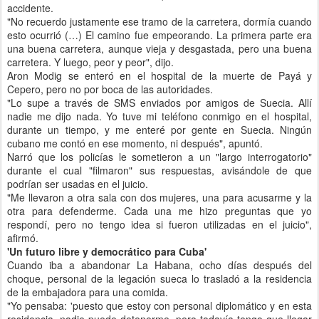
accidente.
"No recuerdo justamente ese tramo de la carretera, dormía cuando
esto ocurrió (…) El camino fue empeorando. La primera parte era
una buena carretera, aunque vieja y desgastada, pero una buena
carretera. Y luego, peor y peor", dijo.
Aron Modig se enteró en el hospital de la muerte de Payá y
Cepero, pero no por boca de las autoridades.
"Lo supe a través de SMS enviados por amigos de Suecia. Allí
nadie me dijo nada. Yo tuve mi teléfono conmigo en el hospital,
durante un tiempo, y me enteré por gente en Suecia. Ningún
cubano me contó en ese momento, ni después", apuntó.
Narró que los policías le sometieron a un "largo interrogatorio"
durante el cual "filmaron" sus respuestas, avisándole de que
podrían ser usadas en el juicio.
"Me llevaron a otra sala con dos mujeres, una para acusarme y la
otra para defenderme. Cada una me hizo preguntas que yo
respondí, pero no tengo idea si fueron utilizadas en el juicio",
afirmó.
'Un futuro libre y democrático para Cuba'
Cuando iba a abandonar La Habana, ocho días después del
choque, personal de la legación sueca lo trasladó a la residencia
de la embajadora para una comida.
"Yo pensaba: 'puesto que estoy con personal diplomático y en esta