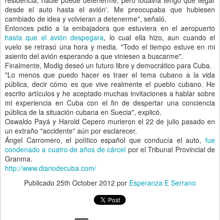
residencia, nadie puede detenerme, pero todavía tengo que llegar
desde el auto hasta el avión'. Me preocupaba que hubiesen
cambiado de idea y volvieran a detenerme", señaló.
Entonces pidió a la embajadora que estuviera en el aeropuerto
hasta que el avión despegara
, lo cual ella hizo, aun cuando el
vuelo se retrasó una hora y media. "Todo el tiempo estuve en mi
asiento del avión esperando a que viniesen a buscarme".
Finalmente, Modig deseó un futuro libre y democrático para Cuba.
"Lo menos que puedo hacer es traer el tema cubano a la vida
pública, decir cómo es que vive realmente el pueblo cubano. He
escrito artículos y he aceptado muchas invitaciones a hablar sobre
mi experiencia en Cuba con el fin de despertar una conciencia
pública de la situación cubana en Suecia", explicó.
Oswaldo Payá y Harold Cepero murieron el 22 de julio pasado en
un extraño "accidente" aún por esclarecer.
Ángel Carromero, el político español que conducía el auto,
fue
condenado a cuatro de años de cárcel
por el Tribunal Provincial de
Granma.
http://www.diariodecuba.com/
Publicado
25th October 2012
por
Esperanza E Serrano