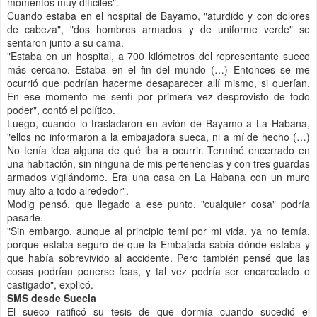
momentos muy difíciles".
Cuando estaba en el hospital de Bayamo, "aturdido y con dolores
de cabeza", "dos hombres armados y de uniforme verde" se
sentaron junto a su cama.
"Estaba en un hospital, a 700 kilómetros del representante sueco
más cercano. Estaba en el fin del mundo (…) Entonces se me
ocurrió que podrían hacerme desaparecer allí mismo, si querían.
En ese momento me sentí por primera vez desprovisto de todo
poder", contó el político.
Luego, cuando lo trasladaron en avión de Bayamo a La Habana,
"ellos no informaron a la embajadora sueca, ni a mí de hecho (…)
No tenía idea alguna de qué iba a ocurrir. Terminé encerrado en
una habitación, sin ninguna de mis pertenencias y con tres guardas
armados vigilándome. Era una casa en La Habana con un muro
muy alto a todo alrededor".
Modig pensó, que llegado a ese punto, "cualquier cosa" podría
pasarle.
"Sin embargo, aunque al principio temí por mi vida, ya no temía,
porque estaba seguro de que la Embajada sabía dónde estaba y
que había sobrevivido al accidente. Pero también pensé que las
cosas podrían ponerse feas, y tal vez podría ser encarcelado o
castigado", explicó.
SMS desde Suecia
El sueco ratificó su tesis de que dormía cuando sucedió el