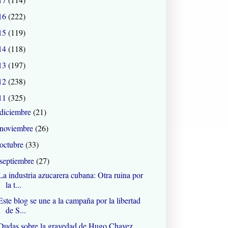
16
(222)
15
(119)
14
(118)
13
(197)
12
(238)
11
(325)
diciembre
(21)
noviembre
(26)
octubre
(33)
septiembre
(27)
La industria azucarera cubana: Otra ruina por
la t...
Este blog se une a la campaña por la libertad
de S...
Dudas sobre la gravedad de Hugo Chavez