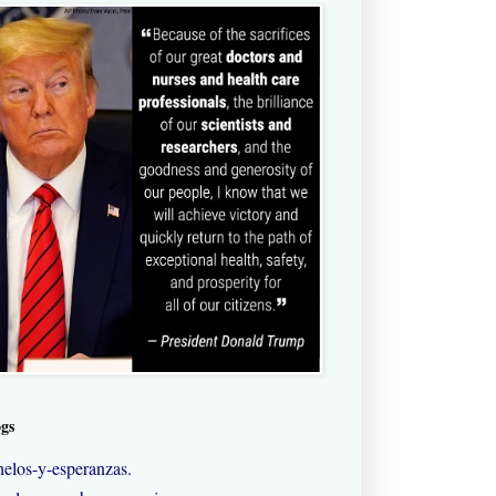
ogs
elos-y-esperanzas.