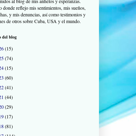
nidos al blog de mis anhelos y esperanzas.
o donde reflejo mis sentimientos, mis sueños,
chas, y mis denuncias, así como testimonios y
nes de otros sobre Cuba, USA y el mundo.
 del blog
26
(15)
25
(74)
24
(15)
23
(60)
22
(41)
21
(44)
20
(29)
19
(17)
18
(81)
17
(114)