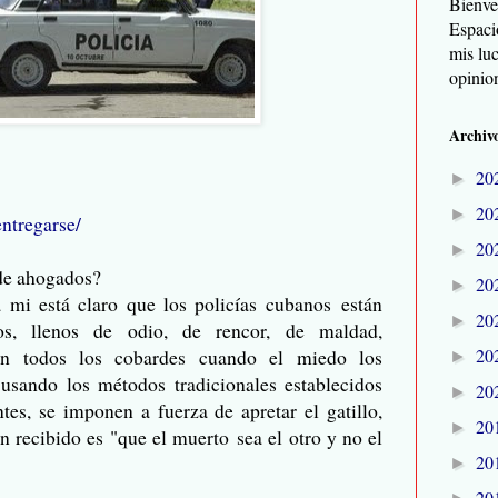
Bienve
Espaci
mis lu
opinio
Archivo
20
►
20
►
ntregarse/
20
►
 de ahogados?
20
►
 mi está claro que los policías cubanos están
20
►
ados, llenos de odio, de rencor, de maldad,
20
an todos los cobardes cuando el miedo los
►
sando los métodos tradicionales establecidos
20
►
tes, se imponen a fuerza de apretar el gatillo,
20
►
n recibido es "que el muerto sea el otro y no el
20
►
20