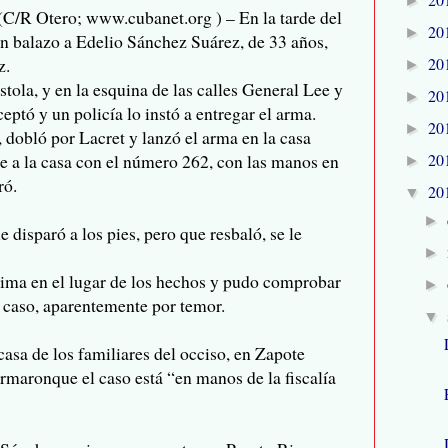
►
/R Otero; www.cubanet.org ) – En la tarde del
20
►
un balazo a Edelio Sánchez Suárez, de 33 años,
20
z.
►
tola, y en la esquina de las calles General Lee y
20
►
eptó y un policía lo instó a entregar el arma.
20
►
, dobló por Lacret y lanzó el arma en la casa
20
te a la casa con el número 262, con las manos en
►
ró.
20
▼
►
e disparó a los pies, pero que resbaló, se le
►
íctima en el lugar de los hechos y pudo comprobar
►
l caso, aparentemente por temor.
▼
casa de los familiares del occiso, en Zapote
rmaronque el caso está “en manos de la fiscalía