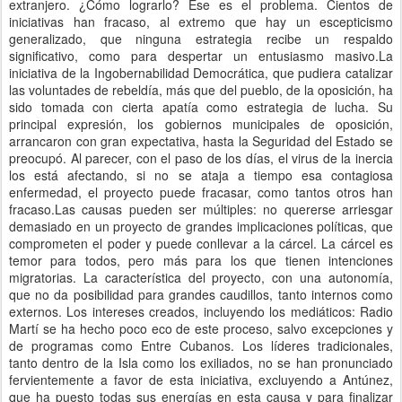
extranjero. ¿Cómo lograrlo? Ese es el problema. Cientos de
iniciativas han fracaso, al extremo que hay un escepticismo
generalizado, que ninguna estrategia recibe un respaldo
significativo, como para despertar un entusiasmo masivo.La
iniciativa de la Ingobernabilidad Democrática, que pudiera catalizar
las voluntades de rebeldía, más que del pueblo, de la oposición, ha
sido tomada con cierta apatía como estrategia de lucha. Su
principal expresión, los gobiernos municipales de oposición,
arrancaron con gran expectativa, hasta la Seguridad del Estado se
preocupó. Al parecer, con el paso de los días, el virus de la inercia
los está afectando, si no se ataja a tiempo esa contagiosa
enfermedad, el proyecto puede fracasar, como tantos otros han
fracaso.Las causas pueden ser múltiples: no quererse arriesgar
demasiado en un proyecto de grandes implicaciones políticas, que
comprometen el poder y puede conllevar a la cárcel. La cárcel es
temor para todos, pero más para los que tienen intenciones
migratorias. La característica del proyecto, con una autonomía,
que no da posibilidad para grandes caudillos, tanto internos como
externos. Los intereses creados, incluyendo los mediáticos: Radio
Martí se ha hecho poco eco de este proceso, salvo excepciones y
de programas como Entre Cubanos. Los líderes tradicionales,
tanto dentro de la Isla como los exiliados, no se han pronunciado
fervientemente a favor de esta iniciativa, excluyendo a Antúnez,
que ha puesto todas sus energías en esta causa y para finalizar