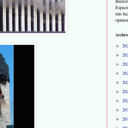
Bienve
Espaci
mis lu
opinio
Archivo
20
►
20
►
20
►
20
►
20
►
20
►
20
►
20
►
20
►
20