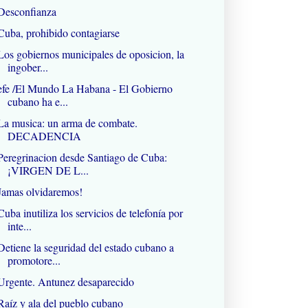
Desconfianza
Cuba, prohibido contagiarse
Los gobiernos municipales de oposicion, la
ingober...
efe /El Mundo La Habana - El Gobierno
cubano ha e...
La musica: un arma de combate.
DECADENCIA
Peregrinacion desde Santiago de Cuba:
¡VIRGEN DE L...
Jamas olvidaremos!
Cuba inutiliza los servicios de telefonía por
inte...
Detiene la seguridad del estado cubano a
promotore...
Urgente. Antunez desaparecido
Raíz y ala del pueblo cubano