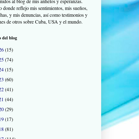
nidos al blog de mis anhelos y esperanzas.
o donde reflejo mis sentimientos, mis sueños,
chas, y mis denuncias, así como testimonios y
nes de otros sobre Cuba, USA y el mundo.
 del blog
26
(15)
25
(74)
24
(15)
23
(60)
22
(41)
21
(44)
20
(29)
19
(17)
18
(81)
17
(114)