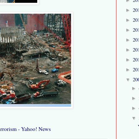
►
20
►
20
►
20
►
20
►
20
►
20
►
20
►
20
▼
►
►
►
▼
errorism - Yahoo! News