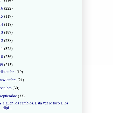
16
(222)
15
(119)
14
(118)
13
(197)
12
(238)
11
(325)
10
(236)
09
(215)
diciembre
(19)
noviembre
(21)
octubre
(30)
septiembre
(33)
Y siguen los cambios. Esta vez le tocó a los
dipl...