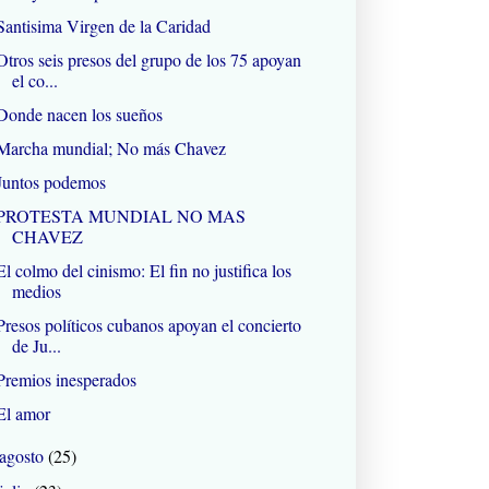
Santisima Virgen de la Caridad
Otros seis presos del grupo de los 75 apoyan
el co...
Donde nacen los sueños
Marcha mundial; No más Chavez
Juntos podemos
PROTESTA MUNDIAL NO MAS
CHAVEZ
El colmo del cinismo: El fin no justifica los
medios
Presos políticos cubanos apoyan el concierto
de Ju...
Premios inesperados
El amor
agosto
(25)