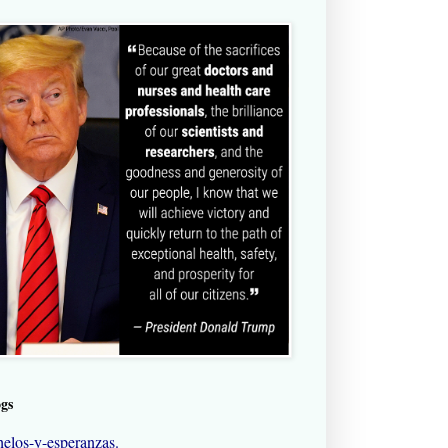
ogs
elos-y-esperanzas.