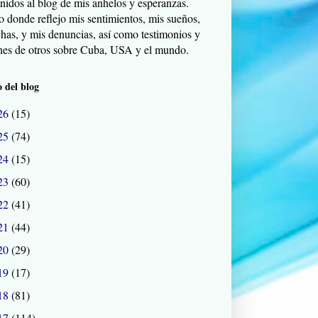
nidos al blog de mis anhelos y esperanzas.
o donde reflejo mis sentimientos, mis sueños,
chas, y mis denuncias, así como testimonios y
nes de otros sobre Cuba, USA y el mundo.
 del blog
26
(15)
25
(74)
24
(15)
23
(60)
22
(41)
21
(44)
20
(29)
19
(17)
18
(81)
17
(114)