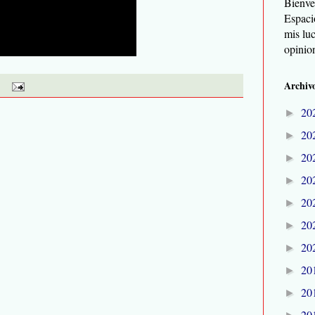
Bienve
Espaci
mis lu
opinio
Archivo
20
►
20
►
20
►
20
►
20
►
20
►
20
►
20
►
20
►
20