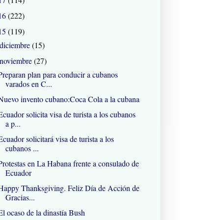
16
(222)
15
(119)
diciembre
(15)
noviembre
(27)
Preparan plan para conducir a cubanos
varados en C...
Nuevo invento cubano:Coca Cola a la cubana
Ecuador solicita visa de turista a los cubanos
a p...
Ecuador solicitará visa de turista a los
cubanos ...
Protestas en La Habana frente a consulado de
Ecuador
Happy Thanksgiving. Feliz Día de Acción de
Gracias...
El ocaso de la dinastía Bush