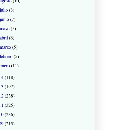
agosto
(10)
julio
(8)
junio
(7)
mayo
(5)
abril
(6)
marzo
(5)
febrero
(5)
enero
(11)
14
(118)
13
(197)
12
(238)
11
(325)
10
(236)
09
(215)