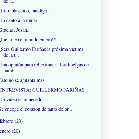
de l...
Grito, blasfemo, maldigo...
Un canto a la mujer
Gracias, Josan...
Que lo lea el mundo entero!!!
¿Será Guillermo Fariñas la próxima víctima
de la t...
Una opinión para reflexionar: "Las huelgas de
hamb...
Esto no se aguanta más.
ENTREVISTA: GUILLERMO FARIÑAS
Un video estremecedor
Se encoge el corazón de tanto dolor...
febrero
(23)
enero
(20)