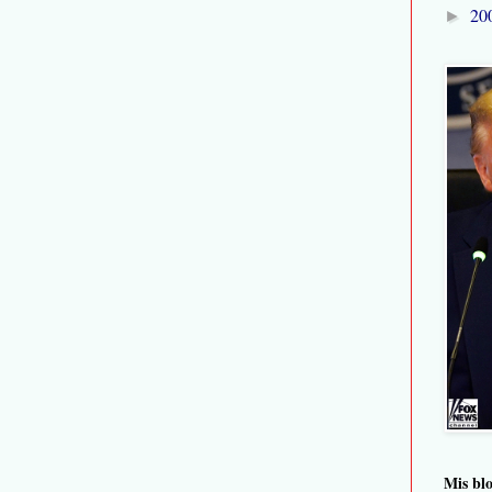
20
►
Mis bl