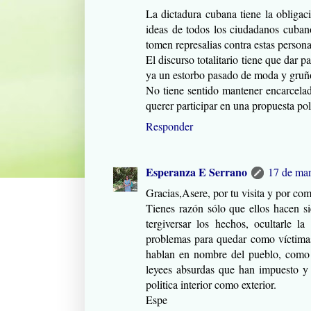
La dictadura cubana tiene la obligació
ideas de todos los ciudadanos cubano
tomen represalias contra estas persona
El discurso totalitario tiene que dar p
ya un estorbo pasado de moda y gruñ
No tiene sentido mantener encarcelad
querer participar en una propuesta polít
Responder
Esperanza E Serrano
17 de mar
Gracias,Asere, por tu visita y por com
Tienes razón sólo que ellos hacen s
tergiversar los hechos, ocultarle l
problemas para quedar como víctimas
hablan en nombre del pueblo, como s
leyees absurdas que han impuesto y 
politica interior como exterior.
Espe