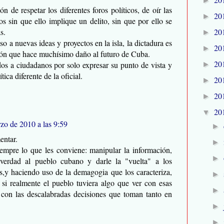
►
n de respetar los diferentes foros políticos, de oír las
20
►
s sin que ello implique un delito, sin que por ello se
20
s.
►
aso a nuevas ideas y proyectos en la isla, la dictadura es
20
►
ón que hace muchísimo daño al futuro de Cuba.
20
os a ciudadanos por solo expresar su punto de vista y
►
ica diferente de la oficial.
20
►
20
►
20
▼
zo de 2010 a las 9:59
►
entar.
►
iempre lo que les conviene: manipular la información,
►
a verdad al pueblo cubano y darle la "vuelta" a los
,y haciendo uso de la demagogia que los caracteriza,
►
i realmente el pueblo tuviera algo que ver con esas
►
con las descalabradas decisiones que toman tanto en
►
►