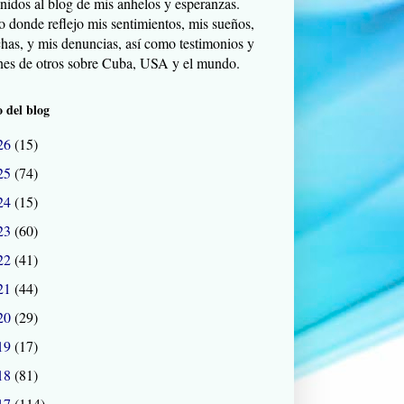
nidos al blog de mis anhelos y esperanzas.
o donde reflejo mis sentimientos, mis sueños,
chas, y mis denuncias, así como testimonios y
nes de otros sobre Cuba, USA y el mundo.
 del blog
26
(15)
25
(74)
24
(15)
23
(60)
22
(41)
21
(44)
20
(29)
19
(17)
18
(81)
17
(114)