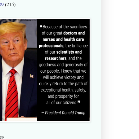
09
(215)
ogs