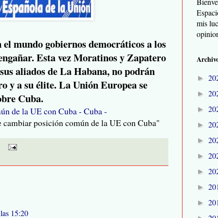
Bienve
Espaci
mis lu
opinio
n el mundo gobiernos democráticos a los
e engañar. Esta vez Moratinos y Zapatero
Archivo
 sus aliados de La Habana, no podrán
20
►
o y a su élite. La Unión Europea se
20
►
obre Cuba.
20
►
mún de la UE con Cuba - Cuba -
de cambiar posición común de la UE con Cuba"
20
►
20
►
20
►
20
►
20
►
20
►
las 15:20
20