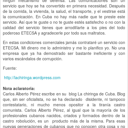
ningún mecanismo de defensa. Las comunicaciones son un
servicio que hoy se ha convertido en primera necesidad. Después
de la comida, la vivienda, la salud, el transporte, y el vestirse está
la comunicación. En Cuba no hay más nadie que te preste este
servicio. Así que te guste o no te guste estés satisfecho o no con la
calidad del servicio tienes que arrodillarte a los pies del todo
poderoso ETECSA y agradecerle por todo sus maltratos.
En estas condiciones comerciales jamás contrataré un servicio con
ETECSA. Mi dinero me lo administro y me lo planifico yo. No una
empresa que ya ha demostrado ser bastante ineficiente y con
varios escándalos de corrupción.
Fuente:
http://lachiringa.wordpress.com
Nota aclaratoria:
Carlos Alberto Pérez escribe en su blog La chiringa de Cuba. Blog
que, sin ser oficialista, no se ha declarado disidente, ni tampoco
contestatario, ni mucho menos opositor a la tiranía castro
comunista. Carlos Alberto Pérez, al igual que la mayoría de los
profesionales cubanos nacidos, criados y formados dentro de la
castro robolución, es un producto más de la misma. Para esas
nuevas generaciones de cubanos que no conocen otra cosa y no