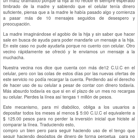
un matiz dramático porque la hija al no recibir el siempre esperado
timbrado de la madre y sabiendo que el celular tenía dinero
suficiente, piensa que a la madre le había pasado algo y comienza
a pasar más de 10 mensajes seguidos de desespero y
preocupación.
La madre imaginándose el agobio de la hija y sin saber que hacer
sale en busca de ayuda para poder mandarle un mensaje a la hija.
En este caso no pude ayudarla porque no cuento con celular. Otro
vecino rápidamente se ofreció y le enviamos un mensaje a la
muchacha.
Nuestra vecina nos dice que cuenta con más de12 C.U.C en el
celular, pero con las colas de estos días por las nuevas ofertas de
este servicio no podía recargar la cuenta. Perdiendo así el derecho
de hacer uso de su celular a pesar de contar con dinero todavía.
Más absurdo todavía es que si en el plazo de un mes no recargas
su celular. Pierdes la línea así tengas 1 millón de pesos.
Este mecanismo, para mi diabólico, obliga a los usuarios a
depositar todos los meses al menos $ 5:00 C.U.C el equivalente a
$ 125.00 pesos para no perder la inversión inicial que hiciste al
comparar la línea. Traduciendo esto,
compro un bien pero para seguir haciendo uso de el tengo que
seguir haciendo depósitos de dinero de forma perpetua para no