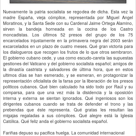
Nuevamente la patria socialista se regodea de dicha. Esta vez la
madre España, vieja cómplice, representada por Miguel Angel
Moratinos, y la Santa Sede con su Cardenal Jaime Ortega Alamino,
sirven la bandeja horneada en la cocina de los Castro
moncadistas. Los últimos 52 presos del grupo de los 75
encarcelados injustamente en la primavera negra del 2003 serán
excarcelados en un plazo de cuatro meses. Qué gran victoria para
los dialogueros que recogen los frutos de lo que otros sembraron.
El gobierno cubano cede, y usa como escudo-careta las supuestas
gestiones del Vaticano y del gobierno socialista español; amigos de
la dinastía castrista y salvadores de última hora, que en estos
ultimos días se han esmerado, y se esmeran, en protagonizar la
representación oficialista de la farsa por la liberación de los presos
politicos cubanos. Qué bien calculado ha sido todo por Raúl y su
comparsa, para que una vez más la disidencia y la oposición
interna y externa se sientan ignorados. Qué ingeniosos son los
dirigentes cubanos cuando se trata de defender el trono y las
prebendas que éste representa. Qué gratas les resultan las
migajas regaladas a sus cómplices. Qué alegre está la Iglesia
Católica. Qué feliz anda el gobierno socialista español.
Fariñas depuso su pacifica huelga. La comunidad internacional