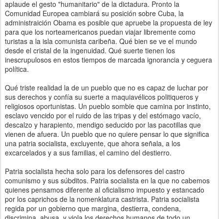
aplaude el gesto "humanitario" de la dictadura. Pronto la
Comunidad Europea cambiará su posición sobre Cuba, la
administraición Obama es posible que apruebe la propuesta de ley
para que los norteamericanos puedan viajar libremente como
turistas a la isla comunista caribeña. Qué bien se ve el mundo
desde el cristal de la ingenuidad. Qué suerte tienen los
inescrupulosos en estos tiempos de marcada ignorancia y ceguera
política.
Qué triste realidad la de un pueblo que no es capaz de luchar por
sus derechos y confía su suerte a maquiavélicos politiqueros y
religiosos oportunistas. Un pueblo sombie que camina por instinto,
esclavo vencido por el ruido de las tripas y del estómago vacío,
descalzo y harapiento, mendigo seducido por las pacotillas que
vienen de afuera. Un pueblo que no quiere pensar lo que significa
una patria socialista, excluyente, que ahora señala, a los
excarcelados y a sus familias, el camino del destierro.
Patria socialista hecha solo para los defensores del castro
comunismo y sus súbditos. Patria socialista en la que no cabemos
quienes pensamos diferente al oficialismo impuesto y estancado
por los caprichos de la nomenklatura castrista. Patria socialista
regida por un gobierno que margina, destierra, condena,
discrimina, abusa, y viola los derechos humanos de todo un