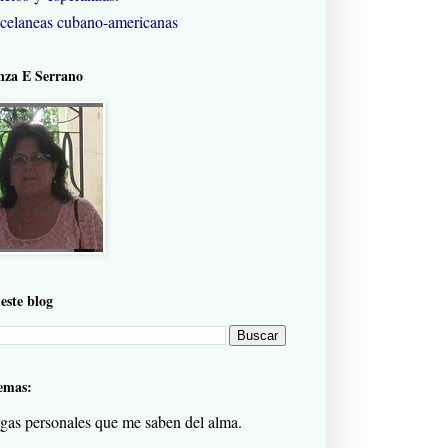
celaneas cubano-americanas
nza E Serrano
este blog
emas:
gas personales que me saben del alma.