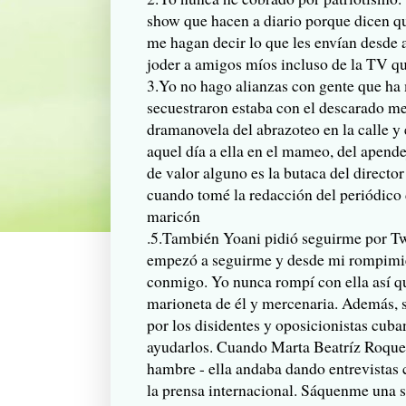
show que hacen a diario porque dicen que
me hagan decir lo que les envían desde
joder a amigos míos incluso de la TV qu
3.Yo no hago alianzas con gente que ha 
secuestraron estaba con el descarado me
dramanovela del abrazoteo en la calle y 
aquel día a ella en el mameo, del apend
de valor alguno es la butaca del directo
cuando tomé la redacción del periódico 
maricón
.5.También Yoani pidió seguirme por Twi
empezó a seguirme y desde mi rompimi
conmigo. Yo nunca rompí con ella así que
marioneta de él y mercenaria. Además, s
por los disidentes y oposicionistas cuba
ayudarlos. Cuando Marta Beatríz Roque 
hambre - ella andaba dando entrevistas 
la prensa internacional. Sáquenme una 