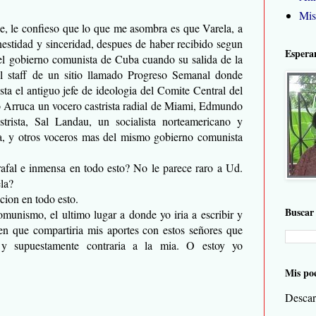
Mis
e, le confieso que lo que me asombra es que Varela, a
estidad y sinceridad, despues de haber recibido segun
Espera
del gobierno comunista de Cuba cuando su salida de la
al staff de un sitio llamado Progreso Semanal donde
ta el antiguo jefe de ideologia del Comite Central del
o Arruca un vocero castrista radial de Miami, Edmundo
strista, Sal Landau, un socialista norteamericano y
na, y otros voceros mas del mismo gobierno comunista
afal e inmensa en todo esto? No le parece raro a Ud.
la?
cion en todo esto.
Buscar 
munismo, el ultimo lugar a donde yo iria a escribir y
o en que compartiria mis aportes con estos señores que
 y supuestamente contraria a la mia. O estoy yo
Mis po
Descar