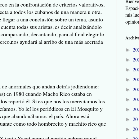
Bienve
creo en la confrontación de criterios valorativos,
Espaci
ecta a todos los cubanos de una manera u otra.
mis lu
 llegar a una conclusión sobre un tema, asunto
opinio
uenta todas sus aristas, es decir analizándolo
 comparando, decantando, para al final elegir lo
Archivo
 creo,nos ayudará al arribo de una más acertada
20
►
20
►
20
►
20
►
da de anormales que andan detrás jodiéndome:
20
►
dos) en 1980 cuando Macho Rico estaba en
20
►
os reportó él. Si es que nos los merecíamos los
cíamos. Yo leí los periódicos en El Mosquito y
20
►
s que abandonábamos el país. Ahora está
20
►
guante como todo hombrecito y machito rico que
20
►
 Y tanto Yoani como el marido cobran por el
20