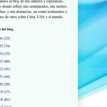
nidos al blog de mis anhelos y esperanzas.
o donde reflejo mis sentimientos, mis sueños,
chas, y mis denuncias, así como testimonios y
nes de otros sobre Cuba, USA y el mundo.
 del blog
26
(15)
25
(74)
24
(15)
23
(60)
22
(41)
21
(44)
20
(29)
19
(17)
18
(81)
17
(114)