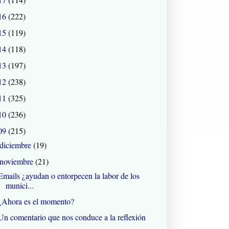
16
(222)
15
(119)
14
(118)
13
(197)
12
(238)
11
(325)
10
(236)
09
(215)
diciembre
(19)
noviembre
(21)
Emails ¿ayudan o entorpecen la labor de los
munici...
¿Ahora es el momento?
Un comentario que nos conduce a la reflexión