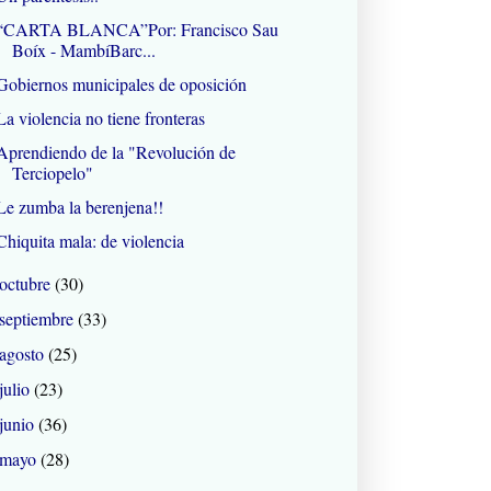
“CARTA BLANCA”Por: Francisco Sau
Boíx - MambíBarc...
Gobiernos municipales de oposición
La violencia no tiene fronteras
Aprendiendo de la "Revolución de
Terciopelo"
Le zumba la berenjena!!
Chiquita mala: de violencia
octubre
(30)
septiembre
(33)
agosto
(25)
julio
(23)
junio
(36)
mayo
(28)