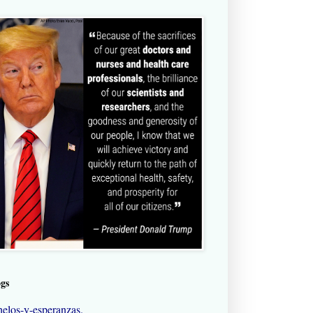
ogs
elos-y-esperanzas.