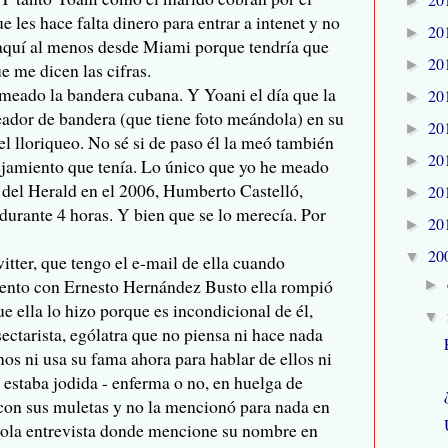
►
 les hace falta dinero para entrar a intenet y no
20
►
 aquí al menos desde Miami porque tendría que
20
►
e me dicen las cifras.
meado la bandera cubana. Y Yoani el día que la
20
►
ador de bandera (que tiene foto meándola) en su
20
►
el lloriqueo. No sé si de paso él la meó también
20
►
ejamiento que tenía. Lo único que yo he meado
r del Herald en el 2006, Humberto Castelló,
20
►
durante 4 horas. Y bien que se lo merecía. Por
20
►
20
▼
tter, que tengo el e-mail de ella cuando
ento con Ernesto Hernández Busto ella rompió
►
 ella lo hizo porque es incondicional de él,
▼
ectarista, ególatra que no piensa ni hace nada
nos ni usa su fama ahora para hablar de ellos ni
estaba jodida - enferma o no, en huelga de
con sus muletas y no la mencionó para nada en
sola entrevista donde mencione su nombre en