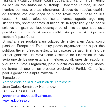
fabricarla y cuando alguien cause dudas, la única forma de medirlo
es por los resultados de su trabajo. Debemos unirnos, un solo
hombre por muy buenas intenciones, deseos de trabajar, espíritu
de sacrifico, etc. que tenga no puede llevar todo el peso de una
causa. En estos años de lucha hemos logrado algo muy
significativo, sobreponemos al miedo de la represión y eso por si
solo es un gran cambio, destruyendo el mito de que todo está
perdido y que una transición es posible, sin que eso signifique una
catástrofe para Cuba.
Si mañana se produjera un colapso del sistema en Cuba, como
pasó en Europa del Este, muy pocas organizaciones o partidos
políticos tienen creadas estructuras capaces de asumir el reto de
formar gobierno. El Movimiento Cristiano de Liberación tal vez
sería uno de los que estaría en mejores condiciones de reaccionar
y quizás el Arco Progresista, pero cuenta con menos seguidores,
de forma tal que en un proceso electoral el Partido Comunista
podría ganar con amplia mayoría..."
Tomado de
Aprendiendo de la “Revolución de Terciopelo”
Juan Carlos Hernández Hernández
Director APLOPRESS.
j
uanchernandez2002@yahoo.es
www.aplopress.com