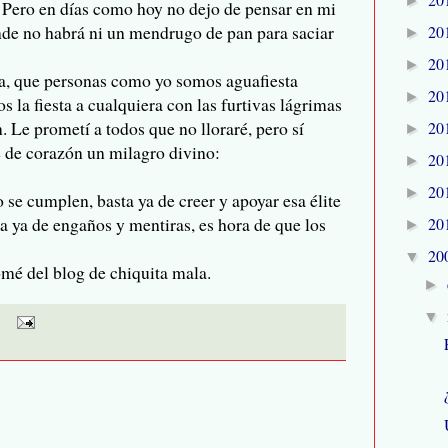
►
. Pero en días como hoy no dejo de pensar en mi
nde no habrá ni un mendrugo de pan para saciar
20
►
20
►
eta, que personas como yo somos
aguafiesta
20
►
s la fiesta a cualquiera con las furtivas lágrimas
 Le prometí a todos que no lloraré, pero sí
20
►
 de corazón un milagro divino:
20
►
20
►
o se cumplen, basta ya de creer y apoyar esa
élite
a ya de engaños y mentiras, es hora de que los
20
►
20
▼
omé del blog de chiquita mala.
►
▼