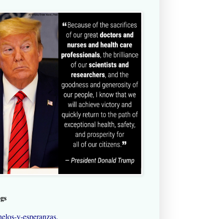
ogs
elos-y-esperanzas.