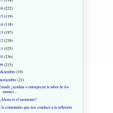
16
(222)
15
(119)
14
(118)
13
(197)
12
(238)
11
(325)
10
(236)
09
(215)
diciembre
(19)
noviembre
(21)
Emails ¿ayudan o entorpecen la labor de los
munici...
¿Ahora es el momento?
Un comentario que nos conduce a la reflexión