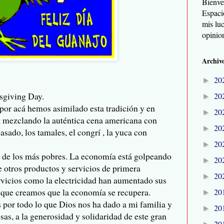
Bienve
Espaci
mis lu
opinio
Archivo
20
►
sgiving
Day
.
20
►
por acá hemos asimilado esta tradición y en
20
►
, mezclando la auténtica cena americana con
20
►
asado, los tamales, el
congrí
, la
yuca
con
20
►
s de los más pobres. La economía está golpeando
20
►
de otros productos y servicios de primera
20
►
rvicios como la electricidad han aumentado sus
n que creamos que la economía se recupera.
20
►
 por todo lo que Dios nos ha dado a mi familia y
20
►
osas, a la generosidad y solidaridad de este gran
20