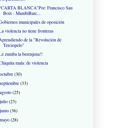
“CARTA BLANCA”Por: Francisco Sau
Boíx - MambíBarc...
Gobiernos municipales de oposición
La violencia no tiene fronteras
Aprendiendo de la "Revolución de
Terciopelo"
Le zumba la berenjena!!
Chiquita mala: de violencia
octubre
(30)
septiembre
(33)
agosto
(25)
julio
(23)
junio
(36)
mayo
(28)