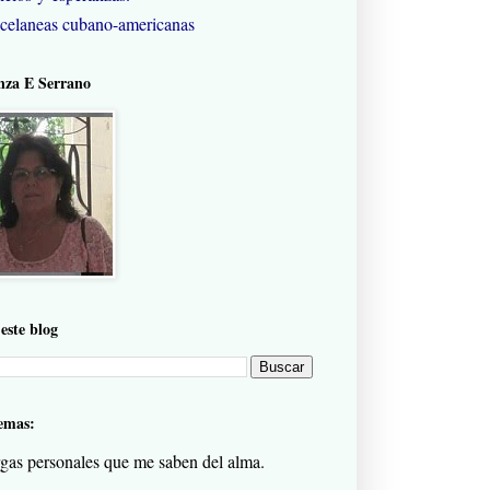
celaneas cubano-americanas
nza E Serrano
este blog
emas:
gas personales que me saben del alma.