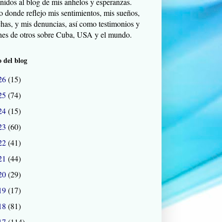
nidos al blog de mis anhelos y esperanzas.
o donde reflejo mis sentimientos, mis sueños,
chas, y mis denuncias, así como testimonios y
nes de otros sobre Cuba, USA y el mundo.
 del blog
26
(15)
25
(74)
24
(15)
23
(60)
22
(41)
21
(44)
20
(29)
19
(17)
18
(81)
17
(114)