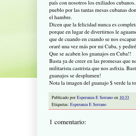
país con nosotros los exiliados cubanos
pueblo por las tantas mesas cubanas do
el hambre.
Dicen que la felicidad nunca es compl
porque en lugar de divertirnos le aguamo
que de cuando en cuando se nos escapan.
oraré una vez más por mi Cuba, y pediré
Que se acaben
los
guanajos en Cuba!!
Basta ya de creer en las promesas que n
militarista
castrista
que nos asfixia. Bast
guanajos se desplumen!
Nota la imagen del guanajo $ verde la t
Publicado por
Esperanza E Serrano
en
10:33
Etiquetas:
Esperanza E Serrano
1 comentario: