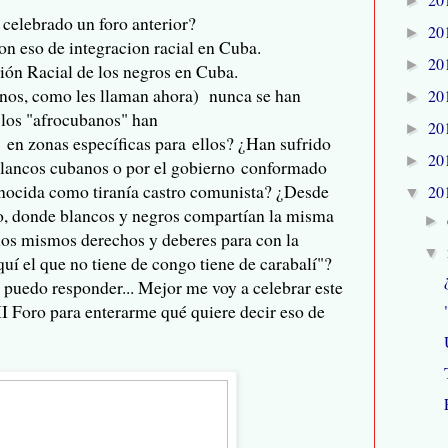
►
a celebrado un foro anterior?
20
►
on eso de integracion racial en Cuba.
20
►
ión Racial de los negros en Cuba.
nos, como les llaman ahora) nunca se han
20
►
 los "afrocubanos" han
20
►
en zonas específicas para ellos? ¿Han sufrido
20
►
 blancos cubanos o por el gobierno conformado
onocida como tiranía castro comunista? ¿Desde
20
▼
o, donde blancos y negros compartían la misma
►
 los mismos derechos y deberes para con la
▼
quí el que no tiene de congo tiene de carabalí"?
puedo responder... Mejor me voy a celebrar este
 II Foro para enterarme qué quiere decir eso de