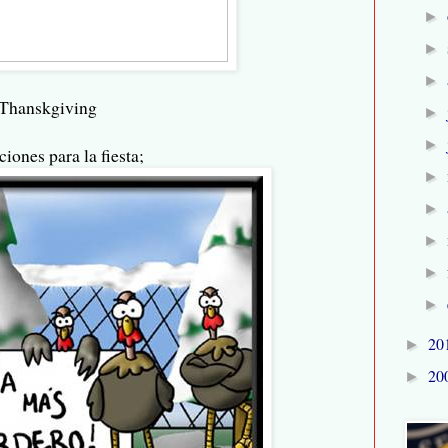
►
►
►
 Thanskgiving
►
►
ones para la fiesta;
►
►
►
►
►
20
►
20
►