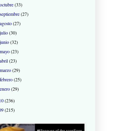
octubre
(33)
septiembre
(27)
agosto
(27)
julio
(30)
junio
(32)
mayo
(23)
abril
(23)
marzo
(29)
febrero
(25)
enero
(29)
10
(236)
09
(215)