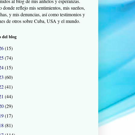
nidos al blog de mis anhelos y esperanzas.
o donde reflejo mis sentimientos, mis sueños,
chas, y mis denuncias, así como testimonios y
nes de otros sobre Cuba, USA y el mundo.
 del blog
26
(15)
25
(74)
24
(15)
23
(60)
22
(41)
21
(44)
20
(29)
19
(17)
18
(81)
17
(114)