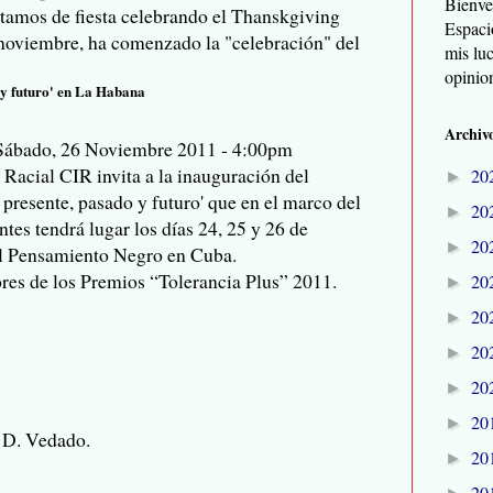
Bienve
tamos de fiesta celebrando el Thanskgiving
Espaci
 noviembre, ha comenzado la "celebración" del
mis lu
opinio
 y futuro' en La Habana
Archivo
Sábado, 26 Noviembre 2011 - 4:00pm
Racial CIR invita a la inauguración del
20
►
resente, pasado y futuro' que en el marco del
20
►
tes tendrá lugar los días 24, 25 y 26 de
20
►
al Pensamiento Negro en Cuba.
ores de los Premios “Tolerancia Plus” 2011.
20
►
20
►
20
►
20
►
20
►
y D. Vedado.
20
►
20