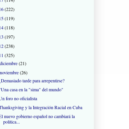
16
(222)
15
(119)
14
(118)
13
(197)
12
(238)
11
(325)
diciembre
(21)
noviembre
(26)
¿Demasiado tarde para arrepentirse?
"Una casa en la "sima" del mundo"
Un foro no oficialista
Thanksgiving y la Integración Racial en Cuba
El nuevo gobierno español no cambiará la
política...