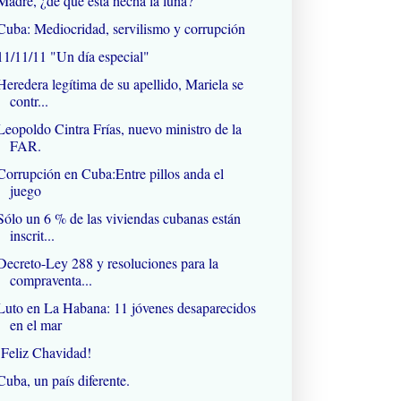
Madre, ¿de qué está hecha la luna?
Cuba: Mediocridad, servilismo y corrupción
11/11/11 "Un día especial"
Heredera legítima de su apellido, Mariela se
contr...
Leopoldo Cintra Frías, nuevo ministro de la
FAR.
Corrupción en Cuba:Entre pillos anda el
juego
Sólo un 6 % de las viviendas cubanas están
inscrit...
Decreto-Ley 288 y resoluciones para la
compraventa...
Luto en La Habana: 11 jóvenes desaparecidos
en el mar
¡Feliz Chavidad!
Cuba, un país diferente.