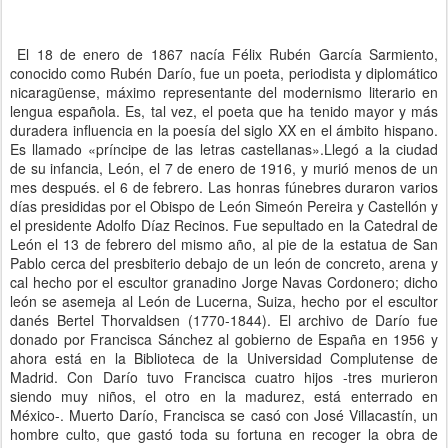
El 18 de enero de 1867 nacía Félix Rubén García Sarmiento,
conocido como Rubén Darío, fue un poeta, periodista y diplomático
nicaragüense, máximo representante del modernismo literario en
lengua española. Es, tal vez, el poeta que ha tenido mayor y más
duradera influencia en la poesía del siglo XX en el ámbito hispano.
Es llamado «príncipe de las letras castellanas».Llegó a la ciudad
de su infancia, León, el 7 de enero de 1916, y murió menos de un
mes después. el 6 de febrero. Las honras fúnebres duraron varios
días presididas por el Obispo de León Simeón Pereira y Castellón y
el presidente Adolfo Díaz Recinos. Fue sepultado en la Catedral de
León el 13 de febrero del mismo año, al pie de la estatua de San
Pablo cerca del presbiterio debajo de un león de concreto, arena y
cal hecho por el escultor granadino Jorge Navas Cordonero; dicho
león se asemeja al León de Lucerna, Suiza, hecho por el escultor
danés Bertel Thorvaldsen (1770-1844). El archivo de Darío fue
donado por Francisca Sánchez al gobierno de España en 1956 y
ahora está en la Biblioteca de la Universidad Complutense de
Madrid. Con Darío tuvo Francisca cuatro hijos -tres murieron
siendo muy niños, el otro en la madurez, está enterrado en
México-. Muerto Darío, Francisca se casó con José Villacastín, un
hombre culto, que gastó toda su fortuna en recoger la obra de