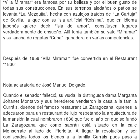
“Villa Miramar” era famosa por su belleza y por el buen gusto de
todas sus construcciones. En sus terrenos aledaños o patios se
levanta “La Mezquita”, hecha con azulejos traídos de “La Cartuja”
de Sevilla, la que con su isla artificial “Koisima”, que en idioma
japonés quiere decir “isla de amor”, constituyen lugares
verdaderamente de ensueño. Allí tenía también su yate “Miramar”
y su lancha de regatas “Cuba”, ganadora en varias competencias.
Después de 1959 “Villa Miramar” fue convertida en el Restaurant
“1830”
Nota aclaratoria de José Manuel Delgado.
Cuando el senador falleció, su viuda, la distinguida dama Margarita
Johanet Montalvo y sus herederos vendieron la casa a la familia
Curráis, dueños del famoso restaurant La Zaragozana, quienes la
adecuaron para un restaurant de lujo respetando la arquitectura de
la mansión la cual nombraron 1830 que fue el año en que se fundó
La Zaragozana que como sabrán está situado en la calle
Monserrate al lado del Floridita. Al llegar la revolución y ser
confiscados todos los bienes a la familia Curráis pues paso a