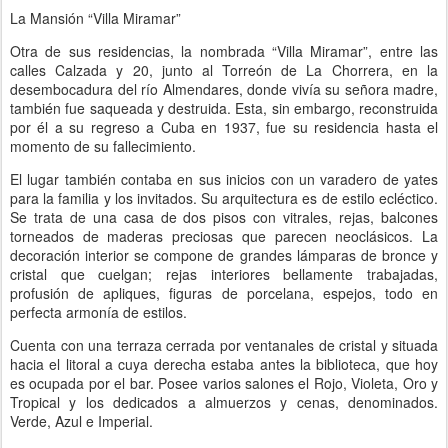
La Mansión “Villa Miramar”
Otra de sus residencias, la nombrada “Villa Miramar”, entre las
calles Calzada y 20, junto al Torreón de La Chorrera, en la
desembocadura del río Almendares, donde vivía su señora madre,
también fue saqueada y destruida. Esta, sin embargo, reconstruida
por él a su regreso a Cuba en 1937, fue su residencia hasta el
momento de su fallecimiento.
El lugar también contaba en sus inicios con un varadero de yates
para la familia y los invitados. Su arquitectura es de estilo ecléctico.
Se trata de una casa de dos pisos con vitrales, rejas, balcones
torneados de maderas preciosas que parecen neoclásicos. La
decoración interior se compone de grandes lámparas de bronce y
cristal que cuelgan; rejas interiores bellamente trabajadas,
profusión de apliques, figuras de porcelana, espejos, todo en
perfecta armonía de estilos.
Cuenta con una terraza cerrada por ventanales de cristal y situada
hacia el litoral a cuya derecha estaba antes la biblioteca, que hoy
es ocupada por el bar. Posee varios salones el Rojo, Violeta, Oro y
Tropical y los dedicados a almuerzos y cenas, denominados.
Verde, Azul e Imperial.