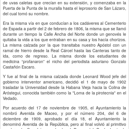
de uvas caletas que crecían en su extensión, y comenzaba en la
Puerta de la Punta de la muralla hasta el leprosorio de San Lázaro,
del cual tomó su nombre.
Era la misma vía en que conducían a los cadáveres al Cementerio
de Espada a partir del 2 de febrero de 1806, la misma que se llamó
durante un tiempo la Calle Ancha del Norte donde un genovés le
quitaba la vida a los que entraban en su casa y los hacía chorizos.
La misma calzada por la que transitaba nuestro Apóstol con un
ramal de hierro desde la Real Cárcel hasta las Canteras tanto de
ida, como de regreso. La misma donde los estudiantes de
medicina “profanaron” el nicho del periodista asturiano Gonzalo
Castañón Escaro.
Y fue al final de la misma calzada donde Leonard Wood jefe del
gobierno interventor americano, decidió el 1 de mayo de 1902
trasladar la Universidad desde la Habana Vieja hacia la Colina de
Aróstegui, conocida también como la "Loma de la pirotecnia" en el
Vedado.
Por acuerdo del 17 de noviembre de 1905, el Ayuntamiento la
nombró Avenida de Maceo, y por el número 204, del 6 de
diciembre de 1909, aprobado el día 18, el Ayuntamiento la
denominó Avenida de la República, pero al final volvió al primitivo