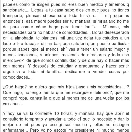
papeles como te exigen pues no eres buen médico y tenemos q
sancionarte.... Llegas a tu casa sabe dios en que pues no tienes
transporte, piensas si esa será toda tu vida... Te preguntas
entonces si esa madre puedes ser tu mañana, si mi salario no me
da para comer cómo hago para tener familia... Mi casa, mis
necesidades para no hablar de comodidades... Lloras desesperada
en la almohada, te planteas mil una vez dejar tus estudios a un
lado e ir a trabajar en un bar, una cafetería, un puesto particular
porque sabes que al menos ahí vas a tener un salario mejor y
menos sanciones, reuniones, reclamos de directores y toda esa
mierd¢×€✓ de que somos continuidad y de que hay q hacer más
con menos. Y después de estudiar y graduarme y hacer sentir
orgullosa a toda mi familia... dedicarme a vender cosas por
comodidades...
¿Qué hago? no quiero que mis hijos pasen mis necesidades... ?
Que hago, no tengo familia que me recargue el teléfono?, que me
compré ropa, canastilla o que al menos me de una vuelta por los
volcanes...
Y hoy se va la corriente 10 horas, y mañana hay que abrir el
consultorio temprano y ayudar a todo el que lo necesite y dar lo
mejor de mi pues yo escogí ser médico y ellos no escogen
enfermarse... Pero yo no escogí mi presidente ni mucho menos