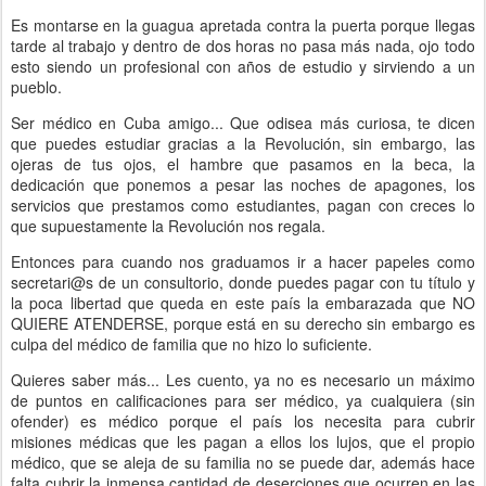
Es montarse en la guagua apretada contra la puerta porque llegas
tarde al trabajo y dentro de dos horas no pasa más nada, ojo todo
esto siendo un profesional con años de estudio y sirviendo a un
pueblo.
Ser médico en Cuba amigo... Que odisea más curiosa, te dicen
que puedes estudiar gracias a la Revolución, sin embargo, las
ojeras de tus ojos, el hambre que pasamos en la beca, la
dedicación que ponemos a pesar las noches de apagones, los
servicios que prestamos como estudiantes, pagan con creces lo
que supuestamente la Revolución nos regala.
Entonces para cuando nos graduamos ir a hacer papeles como
secretari@s de un consultorio, donde puedes pagar con tu título y
la poca libertad que queda en este país la embarazada que NO
QUIERE ATENDERSE, porque está en su derecho sin embargo es
culpa del médico de familia que no hizo lo suficiente.
Quieres saber más... Les cuento, ya no es necesario un máximo
de puntos en calificaciones para ser médico, ya cualquiera (sin
ofender) es médico porque el país los necesita para cubrir
misiones médicas que les pagan a ellos los lujos, que el propio
médico, que se aleja de su familia no se puede dar, además hace
falta cubrir la inmensa cantidad de deserciones que ocurren en las