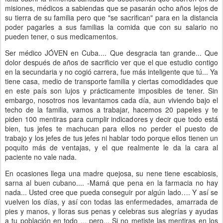
misiones, médicos a sabiendas que se pasarán ocho años lejos de
su tierra de su familia pero que "se sacrifican" para en la distancia
poder pagarles a sus familias la comida que con su salario no
pueden tener, o sus medicamentos.
Ser médico JÓVEN en Cuba.... Que desgracia tan grande... Que
dolor después de años de sacrificio ver que el que estudio contigo
en la secundaria y no cogió carrera, fue más inteligente que tú... Ya
tiene casa, medio de transporte familia y ciertas comodidades que
en este país son lujos y prácticamente imposibles de tener. Sin
embargo, nosotros nos levantamos cada día, aun viviendo bajo el
techo de la familia, vamos a trabajar, hacemos 20 papeles y te
piden 100 mentiras para cumplir indicadores y decir que todo está
bien, tus jefes te machucan para ellos no perder el puesto de
trabajo y los jefes de tus jefes ni hablar todo porque ellos tienen un
poquito más de ventajas, y el que realmente le da la cara al
paciente no vale nada.
En ocasiones llega una madre quejosa, su nene tiene escabiosis,
sarna al buen cubano.... -Mamá que pena en la farmacia no hay
nada... Usted cree que pueda conseguir por algún lado…. Y así se
vuelven los días, y así con todas las enfermedades, amarrada de
pies y manos, y lloras sus penas y celebras sus alegrías y ayudas
a tu población en todo ... pero... Si no metiste las mentiras en los