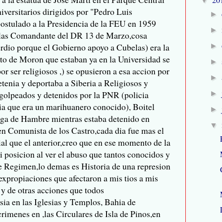
▼
versitarios dirigidos por "Pedro Luis
►
stulado a la Presidencia de la FEU en 1959
►
belas Comandante del DR 13 de Marzo,cosa
perdio porque el Gobierno apoyo a Cubelas) era la
►
to de Moron que estaban ya en la Universidad se
►
or ser religiosos ,) se opusieron a esa accion por
►
etenia y deportaba a Siberia a Religiosos y
golpeados y detenidos por la PNR (policia
►
icia que era un marihuanero conocido), Boitel
►
lga de Hambre mientras estaba detenido en
▼
men Comunista de los Castro,cada dia fue mas el
al que el anterior,creo que en ese momento de la
 posicion al ver el abuso que tantos conocidos y
e Regimen,lo demas es Historia de una represion
xpropiaciones que afectaron a mis tios a mis
 y de otras acciones que todos
sia en las Iglesias y Templos, Bahia de
imenes en ,las Circulares de Isla de Pinos,en