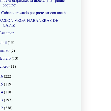
Entre el tirapiedras, la motera, y la "plume
coquine"
Cubano arrestado por protestar con una ba...
PASION VEGA-HABANERAS DE
CADIZ
Ese amor...
abril
(13)
marzo
(7)
febrero
(10)
enero
(11)
16
(222)
15
(119)
14
(118)
13
(197)
12
(238)