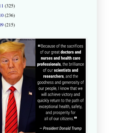
11
(325)
10
(236)
09
(215)