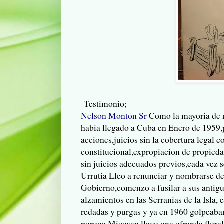
Testimonio;
Nelson Monton Sr
Como la mayoria de n
habia llegado a Cuba en Enero de 1959,
acciones,juicios sin la cobertura legal 
constitucional,expropiacion de propied
sin juicios adecuados previos,cada vez se
Urrutia Lleo a renunciar y nombrarse d
Gobierno,comenzo a fusilar a sus anti
alzamientos en las Serranias de la Isla,
redadas y purgas y ya en 1960 golpeaban
porque Micoyan llevo una ofrenda floral 