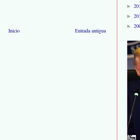
20
►
20
►
20
►
Inicio
Entrada antigua