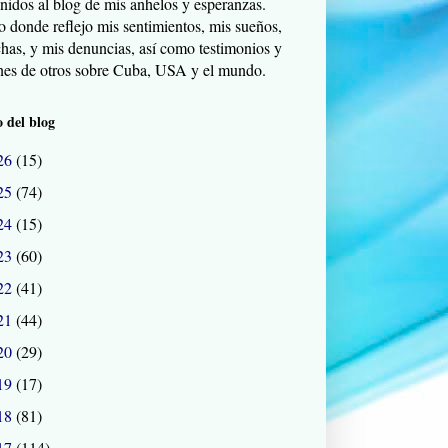
nidos al blog de mis anhelos y esperanzas.
o donde reflejo mis sentimientos, mis sueños,
chas, y mis denuncias, así como testimonios y
nes de otros sobre Cuba, USA y el mundo.
 del blog
26
(15)
25
(74)
24
(15)
23
(60)
22
(41)
21
(44)
20
(29)
19
(17)
18
(81)
17
(114)