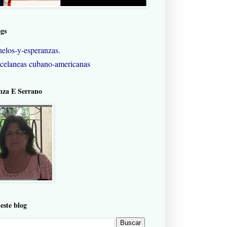
ogs
elos-y-esperanzas.
celaneas cubano-americanas
nza E Serrano
este blog