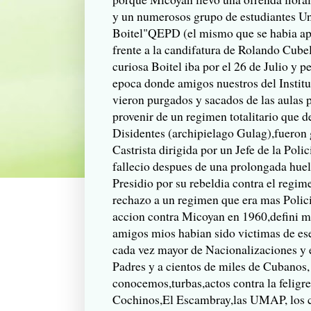
y un numerosos grupo de estudiantes Uni
Boitel"QEPD (el mismo que se habia apo
frente a la candifatura de Rolando Cu
curiosa Boitel iba por el 26 de Julio y 
epoca donde amigos nuestros del Institu
vieron purgados y sacados de las aulas p
provenir de un regimen totalitario que d
Disidentes (archipielago Gulag),fueron 
Castrista dirigida por un Jefe de la Pol
fallecio despues de una prolongada hue
Presidio por su rebeldia contra el regi
rechazo a un regimen que era mas Polici
accion contra Micoyan en 1960,defini mi
amigos mios habian sido victimas de es
cada vez mayor de Nacionalizaciones y e
Padres y a cientos de miles de Cubanos,
conocemos,turbas,actos contra la feligre
Cochinos,El Escambray,las UMAP, los cr