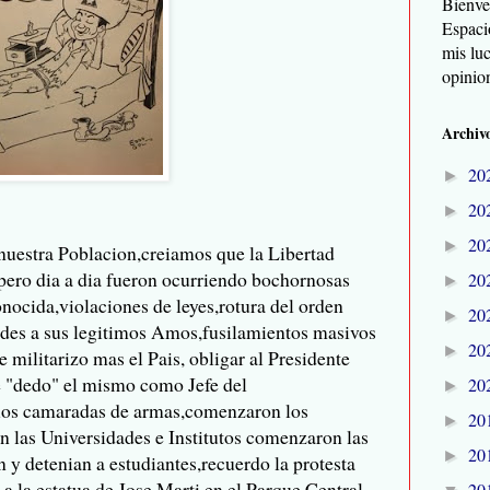
Bienve
Espaci
mis lu
opinio
Archivo
20
►
20
►
20
►
uestra Poblacion,creiamos que la Libertad
pero dia a dia fueron ocurriendo bochornosas
20
►
conocida,violaciones de leyes,rotura del orden
20
►
ades a sus legitimos Amos,fusilamientos masivos
20
►
 militarizo mas el Pais, obligar al Presidente
e "dedo" el mismo como Jefe del
20
►
guos camaradas de armas,comenzaron los
20
►
 en las Universidades e Institutos comenzaron las
20
►
 y detenian a estudiantes,recuerdo la protesta
a la estatua de Jose Marti en el Parque Central
20