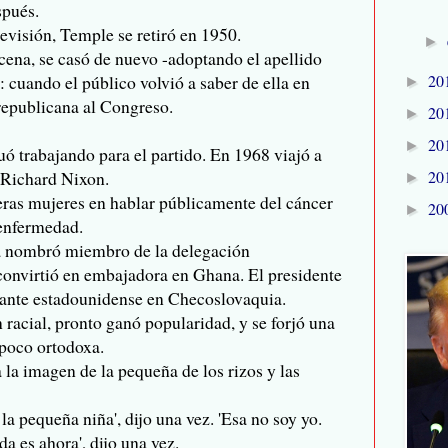
spués.
evisión, Temple se retiró en 1950.
►
cena, se casó de nuevo -adoptando el apellido
20
: cuando el público volvió a saber de ella en
►
republicana al Congreso.
20
►
20
►
nuó trabajando para el partido. En 1968 viajó a
20
 Richard Nixon.
►
eras mujeres en hablar públicamente del cáncer
20
►
 enfermedad.
la nombró miembro de la delegación
onvirtió en embajadora en Ghana. El presidente
ante estadounidense en Checoslovaquia.
racial, pronto ganó popularidad, y se forjó una
 poco ortodoxa.
 la imagen de la pequeña de los rizos y las
a pequeña niña', dijo una vez. 'Esa no soy yo.
a es ahora', dijo una vez.