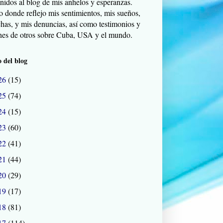
nidos al blog de mis anhelos y esperanzas.
o donde reflejo mis sentimientos, mis sueños,
chas, y mis denuncias, así como testimonios y
nes de otros sobre Cuba, USA y el mundo.
 del blog
26
(15)
25
(74)
24
(15)
23
(60)
22
(41)
21
(44)
20
(29)
19
(17)
18
(81)
17
(114)