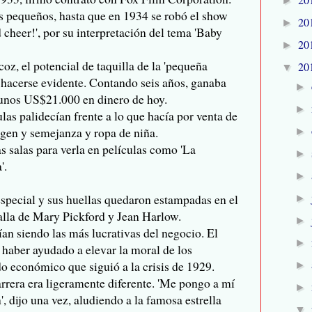
►
s pequeños, hasta que en 1934 se robó el show
20
►
 cheer!', por su interpretación del tema 'Baby
20
►
coz, el potencial de taquilla de la 'pequeña
20
▼
 hacerse evidente. Contando seis años, ganaba
►
unos US$21.000 en dinero de hoy.
►
las palidecían frente a lo que hacía por venta de
gen y semejanza y ropa de niña.
►
s salas para verla en películas como 'La
►
'.
►
especial y sus huellas quedaron estampadas en el
►
 talla de Mary Pickford y Jean Harlow.
►
ían siendo las más lucrativas del negocio. El
►
 haber ayudado a elevar la moral de los
do económico que siguió a la crisis de 1929.
►
arrera era ligeramente diferente. 'Me pongo a mí
►
 dijo una vez, aludiendo a la famosa estrella
▼