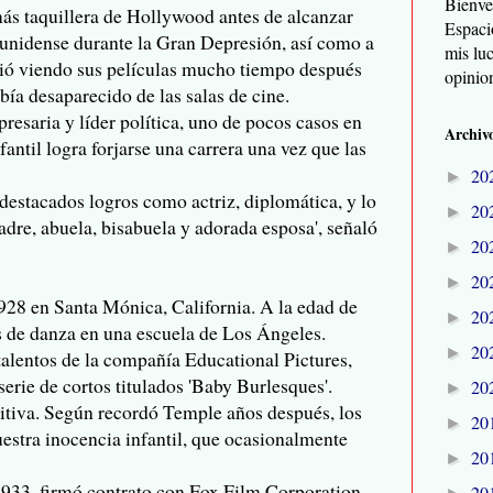
Bienve
más taquillera de Hollywood antes de alcanzar
Espaci
ounidense durante la Gran Depresión, así como a
mis lu
uió viendo sus películas mucho tiempo después
opinio
ía desaparecido de las salas de cine.
resaria y líder política, uno de pocos casos en
Archivo
nfantil logra forjarse una carrera una vez que las
20
►
estacados logros como actriz, diplomática, y lo
20
►
re, abuela, bisabuela y adorada esposa', señaló
20
►
20
►
1928 en Santa Mónica, California. A la edad de
20
►
es de danza en una escuela de Los Ángeles.
20
►
talentos de la compañía Educational Pictures,
serie de cortos titulados 'Baby Burlesques'.
20
►
itiva. Según recordó Temple años después, los
20
►
uestra inocencia infantil, que ocasionalmente
20
►
933, firmó contrato con Fox Film Corporation.
20