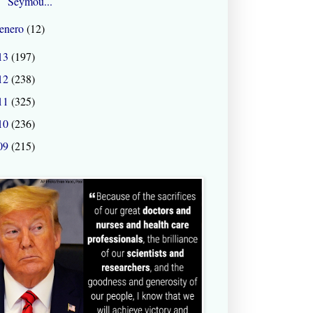
Seymou...
enero
(12)
13
(197)
12
(238)
11
(325)
10
(236)
09
(215)