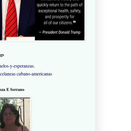
ogs
elos-y-esperanzas.
celaneas cubano-americanas
nza E Serrano