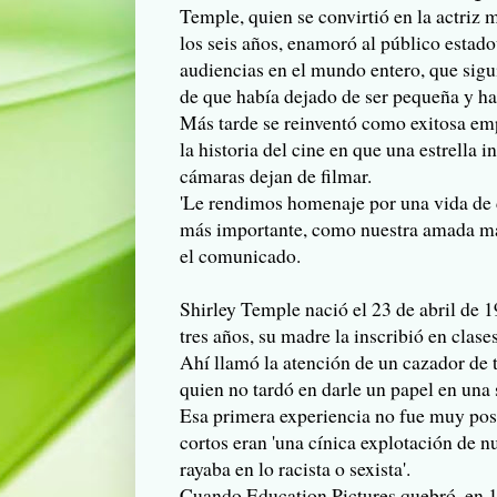
Temple, quien se convirtió en la actriz 
los seis años, enamoró al público estad
audiencias en el mundo entero, que sig
de que había dejado de ser pequeña y hab
Más tarde se reinventó como exitosa emp
la historia del cine en que una estrella i
cámaras dejan de filmar.
'Le rendimos homenaje por una vida de d
más importante, como nuestra amada mad
el comunicado.
Shirley Temple nació el 23 de abril de 
tres años, su madre la inscribió en clas
Ahí llamó la atención de un cazador de 
quien no tardó en darle un papel en una 
Esa primera experiencia no fue muy pos
cortos eran 'una cínica explotación de n
rayaba en lo racista o sexista'.
Cuando Education Pictures quebró, en 1