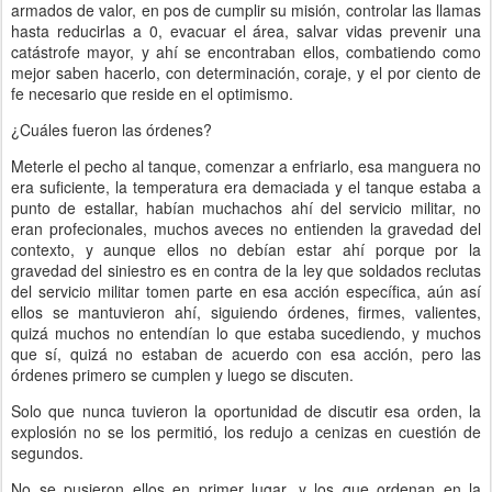
armados de valor, en pos de cumplir su misión, controlar las llamas
hasta reducirlas a 0, evacuar el área, salvar vidas prevenir una
catástrofe mayor, y ahí se encontraban ellos, combatiendo como
mejor saben hacerlo, con determinación, coraje, y el por ciento de
fe necesario que reside en el optimismo.
¿Cuáles fueron las órdenes?
Meterle el pecho al tanque, comenzar a enfriarlo, esa manguera no
era suficiente, la temperatura era demaciada y el tanque estaba a
punto de estallar, habían muchachos ahí del servicio militar, no
eran profecionales, muchos aveces no entienden la gravedad del
contexto, y aunque ellos no debían estar ahí porque por la
gravedad del siniestro es en contra de la ley que soldados reclutas
del servicio militar tomen parte en esa acción específica, aún así
ellos se mantuvieron ahí, siguiendo órdenes, firmes, valientes,
quizá muchos no entendían lo que estaba sucediendo, y muchos
que sí, quizá no estaban de acuerdo con esa acción, pero las
órdenes primero se cumplen y luego se discuten.
Solo que nunca tuvieron la oportunidad de discutir esa orden, la
explosión no se los permitió, los redujo a cenizas en cuestión de
segundos.
No se pusieron ellos en primer lugar, y los que ordenan en la