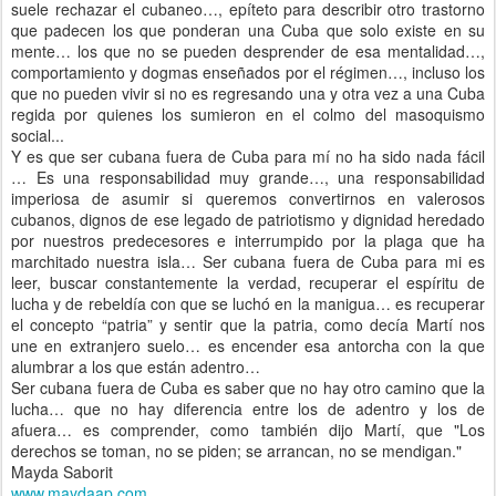
suele rechazar el cubaneo…, epíteto para describir otro trastorno
que padecen los que ponderan una Cuba que solo existe en su
mente… los que no se pueden desprender de esa mentalidad…,
comportamiento y dogmas enseñados por el régimen…, incluso los
que no pueden vivir si no es regresando una y otra vez a una Cuba
regida por quienes los sumieron en el colmo del masoquismo
social...
Y es que ser cubana fuera de Cuba para mí no ha sido nada fácil
… Es una responsabilidad muy grande…, una responsabilidad
imperiosa de asumir si queremos convertirnos en valerosos
cubanos, dignos de ese legado de patriotismo y dignidad heredado
por nuestros predecesores e interrumpido por la plaga que ha
marchitado nuestra isla… Ser cubana fuera de Cuba para mi es
leer, buscar constantemente la verdad, recuperar el espíritu de
lucha y de rebeldía con que se luchó en la manigua… es recuperar
el concepto “patria” y sentir que la patria, como decía Martí nos
une en extranjero suelo… es encender esa antorcha con la que
alumbrar a los que están adentro…
Ser cubana fuera de Cuba es saber que no hay otro camino que la
lucha… que no hay diferencia entre los de adentro y los de
afuera… es comprender, como también dijo Martí, que "Los
derechos se toman, no se piden; se arrancan, no se mendigan."
Mayda Saborit
www.maydaap.com