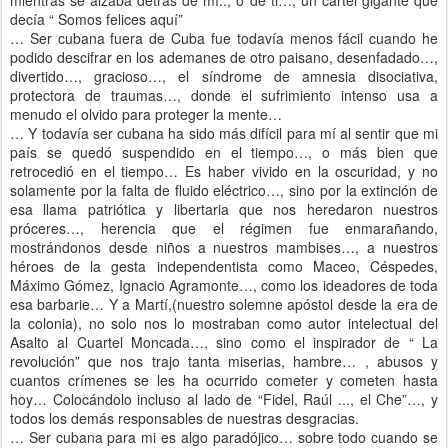
decía “ Somos felices aquí”
… Ser cubana fuera de Cuba fue todavía menos fácil cuando he
podido descifrar en los ademanes de otro paisano, desenfadado…,
divertido…, gracioso…, el síndrome de amnesia disociativa,
protectora de traumas…, donde el sufrimiento intenso usa a
menudo el olvido para proteger la mente…
… Y todavía ser cubana ha sido más difícil para mí al sentir que mi
país se quedó suspendido en el tiempo…, o más bien que
retrocedió en el tiempo… Es haber vivido en la oscuridad, y no
solamente por la falta de fluido eléctrico…, sino por la extinción de
esa llama patriótica y libertaria que nos heredaron nuestros
próceres…, herencia que el régimen fue enmarañando,
mostrándonos desde niños a nuestros mambises…, a nuestros
héroes de la gesta independentista como Maceo, Céspedes,
Máximo Gómez, Ignacio Agramonte…, como los ideadores de toda
esa barbarie… Y a Martí,(nuestro solemne apóstol desde la era de
la colonia), no solo nos lo mostraban como autor intelectual del
Asalto al Cuartel Moncada…, sino como el inspirador de “ La
revolución” que nos trajo tanta miserias, hambre… , abusos y
cuantos crímenes se les ha ocurrido cometer y cometen hasta
hoy… Colocándolo incluso al lado de “Fidel, Raúl ..., el Che”…, y
todos los demás responsables de nuestras desgracias.
… Ser cubana para mi es algo paradójico… sobre todo cuando se