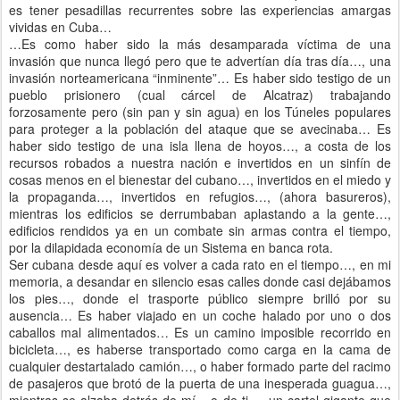
es tener pesadillas recurrentes sobre las experiencias amargas
vividas en Cuba…
…Es como haber sido la más desamparada víctima de una
invasión que nunca llegó pero que te advertían día tras día…, una
invasión norteamericana “inminente”… Es haber sido testigo de un
pueblo prisionero (cual cárcel de Alcatraz) trabajando
forzosamente pero (sin pan y sin agua) en los Túneles populares
para proteger a la población del ataque que se avecinaba… Es
haber sido testigo de una isla llena de hoyos…, a costa de los
recursos robados a nuestra nación e invertidos en un sinfín de
cosas menos en el bienestar del cubano…, invertidos en el miedo y
la propaganda…, invertidos en refugios…, (ahora basureros),
mientras los edificios se derrumbaban aplastando a la gente…,
edificios rendidos ya en un combate sin armas contra el tiempo,
por la dilapidada economía de un Sistema en banca rota.
Ser cubana desde aquí es volver a cada rato en el tiempo…, en mi
memoria, a desandar en silencio esas calles donde casi dejábamos
los pies…, donde el trasporte público siempre brilló por su
ausencia… Es haber viajado en un coche halado por uno o dos
caballos mal alimentados… Es un camino imposible recorrido en
bicicleta…, es haberse transportado como carga en la cama de
cualquier destartalado camión…, o haber formado parte del racimo
de pasajeros que brotó de la puerta de una inesperada guagua…,
mientras se alzaba detrás de mí.., o de ti…, un cartel gigante que