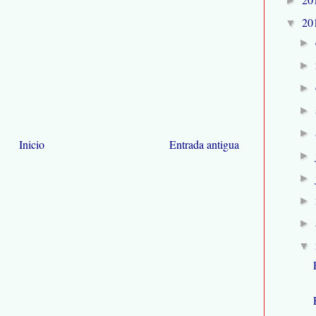
►
20
▼
►
►
►
►
►
Inicio
Entrada antigua
►
►
►
►
▼