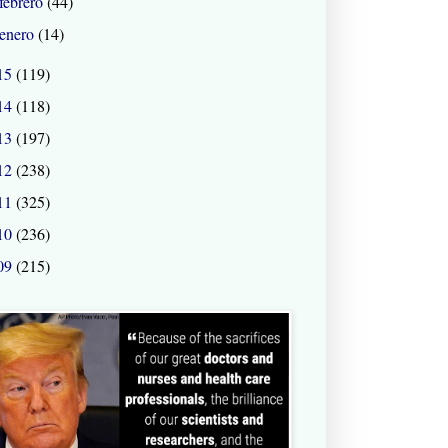
febrero
(44)
enero
(14)
15
(119)
14
(118)
13
(197)
12
(238)
11
(325)
10
(236)
09
(215)