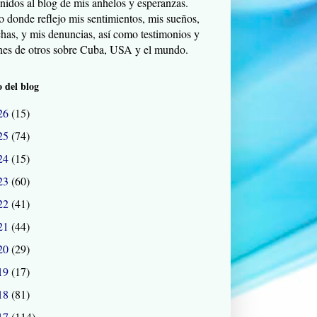
nidos al blog de mis anhelos y esperanzas.
o donde reflejo mis sentimientos, mis sueños,
chas, y mis denuncias, así como testimonios y
nes de otros sobre Cuba, USA y el mundo.
 del blog
26
(15)
25
(74)
24
(15)
23
(60)
22
(41)
21
(44)
20
(29)
19
(17)
18
(81)
17
(114)