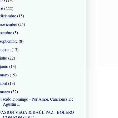
16
(222)
diciembre
(15)
noviembre
(24)
octubre
(5)
septiembre
(8)
agosto
(13)
julio
(22)
junio
(13)
mayo
(19)
abril
(13)
marzo
(32)
Plácido Domingo ‎- Por Amor, Canciones De
Agustin ...
PASION VEGA & RAÚL PAZ - BOLERO
CON RON (2011)