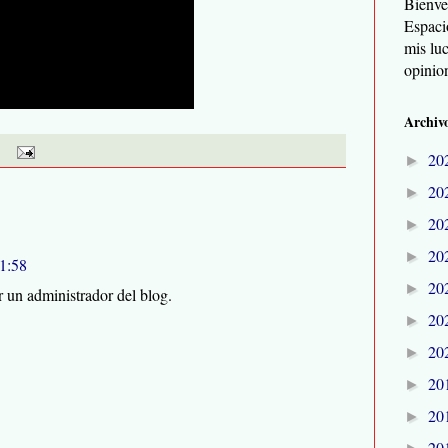
Bienve
Espaci
mis lu
opinio
Archivo
20
►
20
►
20
►
20
►
21:58
20
►
 un administrador del blog.
20
►
20
►
20
►
20
►
20