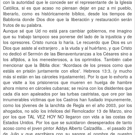
con la autoridad que le concede ser el representante de la Iglesia
Católica, si es que acaso no piensan dejar en paz a mi pueblo,
liberarlo, como es históricamente bíblico, desde los tiempos de
Babilonia donde Dios dice que la liberación y rest
auración serán
frutos de su palabra.
Aunque sé que Ud no está para cambiar gobiernos, me imagino
que su trabajo tampoco sea ponerse del lado de la injusticia y de
los opresores. Cristo nunca lo haría. Le recuerdo que Dios es un
Dios que asiste al extranjero , a la viuda y al huérfano, y que Cristo
no dedicó el Sermón de las Bienaventuranzas a los Césares sino a
los aflijidos, a los menesterosos, a los oprimidos. También cabe
mencionar que la Biblia dice: “Acordaos de los presos como que
estáis en prisión juntamente con ellos”. Hebreos 13:3, (y mucho
más si están en las cárceles injustamente). Por lo que lo exhorto a
que visite a los prisioneros que mueren en huelga de hambre
ahora mismo en cárceles cubanas; se reúna con los disidentes que
cada día son apaleados por las turbas castristas, que ore por las
innumerables víctimas que los Castros han fusilado impunemente,
como los jóvenes de la lanchita de Regla en el año 2003, por los
ahogados, no sólo los infelices del Remolcador 13 de Marzo, sino
por los que TAL VEZ HOY NO llegaron con vida a las costas de
Estados Unidos. Por los que se suicidaron desesperados de tanto
acoso como el joven pintor Addys Alberto Calzadilla… el pasado 26
de Julio y que escribiera con su sangre el nombre de nuestro