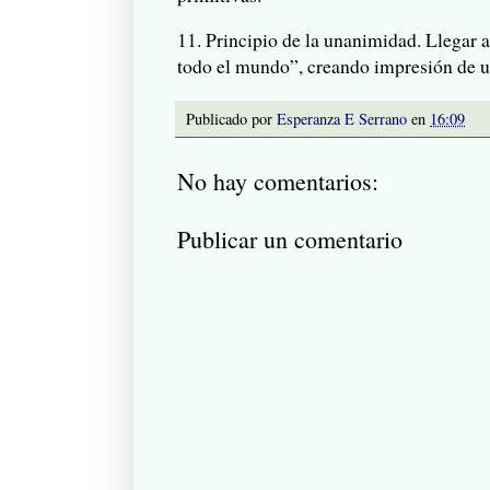
11. Prin­ci­pio de la una­ni­mi­dad. Lle­g
todo el mundo”, creando impre­sión de 
Publicado por
Esperanza E Serrano
en
16:09
No hay comentarios:
Publicar un comentario