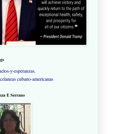
ogs
elos-y-esperanzas.
celaneas cubano-americanas
nza E Serrano