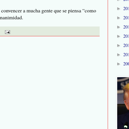
20
►
ar a con­ven­cer a mucha gente que se piensa “como
unanimidad.
20
►
20
►
20
►
20
►
20
►
20
►