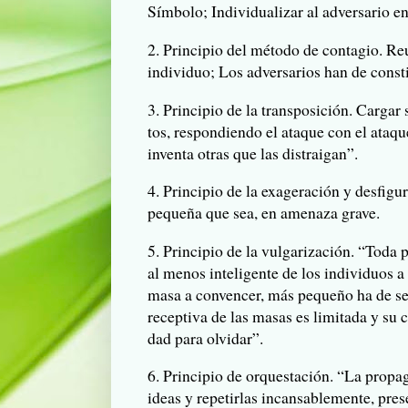
Símbolo; Indi­vi­dua­li­zar al adver­sa­rio
2. Prin­ci­pio del método de con­ta­gio. Re
indi­vi­duo; Los adver­sa­rios han de cons­
3. Prin­ci­pio de la trans­po­si­ción. Car­gar
tos, res­pon­diendo el ata­que con el ata­q
inventa otras que las distraigan”.
4. Prin­ci­pio de la exa­ge­ra­ción y des­fi­gu
pequeña que sea, en ame­naza grave.
5. Prin­ci­pio de la vul­ga­ri­za­ción. “Tod
al menos inte­li­gente de los indi­vi­duos
masa a con­ven­cer, más pequeño ha de ser 
recep­tiva de las masas es limi­tada y su c
dad para olvidar”.
6. Prin­ci­pio de orques­ta­ción. “La pro
ideas y repe­tir­las incan­sa­ble­mente, pre­