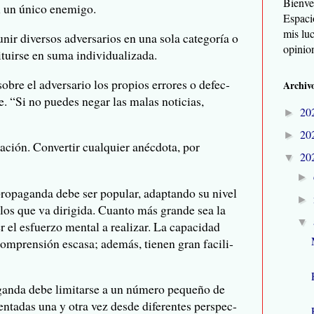
Bienve
 en un único enemigo.
Espaci
mis lu
unir diver­sos adver­sa­rios en una sola categoría o
opinio
ti­tuirse en suma individualizada.
 sobre el adver­sa­rio los pro­pios erro­res o defec­
Archivo
ue. “Si no pue­des negar las malas noti­cias,
20
►
20
►
­ra­ción. Con­ver­tir cual­quier anéc­dota, por
20
▼
►
a pro­pa­ganda debe ser popu­lar, adap­tando su nivel
►
 a los que va diri­gida. Cuanto más grande sea la
▼
el esfuerzo men­tal a rea­li­zar. La capa­ci­dad
om­pren­sión escasa; ade­más, tie­nen gran faci­li­
­pa­ganda debe limi­tarse a un número pequeño de
sen­ta­das una y otra vez desde dife­ren­tes pers­pec­