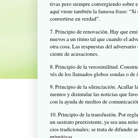
ti­vas pero siem­pre con­ver­giendo sobre 
aquí viene tam­bién la famosa frase: “Si u
con­ver­tirse en verdad”.
7. Prin­ci­pio de reno­va­ción. Hay que emi­
nue­vos a un ritmo tal que cuando el adver
otra cosa. Las res­pues­tas del adver­sa­rio
ciente de acusaciones.
8. Prin­ci­pio de la vero­si­mi­li­tud. Cons­tr
vés de los lla­ma­dos glo­bos son­das o de 
9. Prin­ci­pio de la silen­cia­ción. Aca­llar
men­tos y disi­mu­lar las noti­cias que favo
con la ayuda de medios de comu­ni­ca­ció
10. Prin­ci­pio de la trans­fu­sión. Por reg
un sus­trato pre­exis­tente, ya sea una mito
cios tradicio­na­les; se trata de difun­dir a
primitivas.