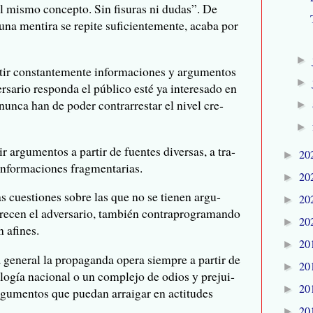
el mismo con­cepto. Sin fisu­ras ni dudas”. De
na men­tira se repite sufi­cien­te­mente, acaba por
►
tir cons­tan­te­mente infor­ma­cio­nes y argu­men­tos
►
­sa­rio res­ponda el público esté ya intere­sado en
 nunca han de poder con­tra­rres­tar el nivel cre­
►
►
uir argu­men­tos a par­tir de fuen­tes diver­sas, a tra­
20
►
infor­ma­cio­nes fragmentarias.
20
►
 las cues­tio­nes sobre las que no se tie­nen argu­
20
►
­re­cen el adver­sa­rio, tam­bién con­tra­pro­gra­mando
20
►
n afines.
20
►
la gene­ral la pro­pa­ganda opera siem­pre a par­tir de
20
►
­lo­gía nacio­nal o un com­plejo de odios y pre­jui­
20
►
rgu­men­tos que pue­dan arrai­gar en acti­tu­des
20
►