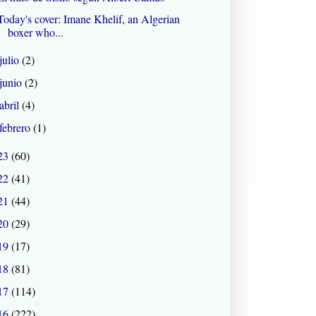
Today's cover: Imane Khelif, an Algerian
boxer who...
julio
(2)
junio
(2)
abril
(4)
febrero
(1)
23
(60)
22
(41)
21
(44)
20
(29)
19
(17)
18
(81)
17
(114)
16
(222)