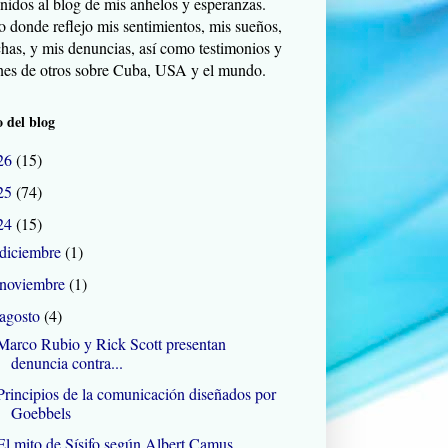
nidos al blog de mis anhelos y esperanzas.
o donde reflejo mis sentimientos, mis sueños,
chas, y mis denuncias, así como testimonios y
nes de otros sobre Cuba, USA y el mundo.
 del blog
26
(15)
25
(74)
24
(15)
diciembre
(1)
noviembre
(1)
agosto
(4)
Marco Rubio y Rick Scott presentan
denuncia contra...
Principios de la comunicación diseñados por
Goebbels
El mito de Sísifo según Albert Camus