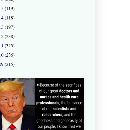
15
(119)
14
(118)
13
(197)
12
(238)
11
(325)
10
(236)
09
(215)