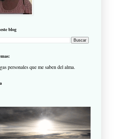
este blog
emas:
gas personales que me saben del alma.
a