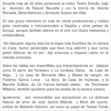
Durante más de 20 años perteneció al mítico Teatro Estudio, bajo
la dirección de Raquel Revuelta y con la tutoría de Vicente
Revuelta, Berta Martínez y Armando Suárez del Villar.
En ese grupo interviene en más de veinte producciones y realiza
giras nacionales e internacionales a España y otros países de
Europa, aunque también alterna en el cine con títulos relevantes y
emblemáticos.
“Sin discusión alguna esta fue la etapa más fructífera de mi carrera
en Cuba, fueron personajes que llevo muy adentro y que nunca
podre eliminar de mi ser”, dijo entonces a Impacto Latino en la
referida entrevista.
Sobre las tablas son imperdibles sus interpretaciones en clásicos
como El perro del hortelano y La condesa Diana, de Lope de
Vega, y La casa de Bernarda Alba, y Bodas de sangre, de
Federico García Lorca . La Nora, de Casa de muñecas, y la
Blanche DuBois, de Un tranvía llamado deseo, de Tennessee
Williams, también quedaron para los anales de la escena cubana.
Igualmente, son memorables sus actuaciones en La dolorosa
historia de amor de José Jacinto Milanés y Morir del cuento,
ambas de Abelardo Estorino, así como su papel de Teresa Trevijo