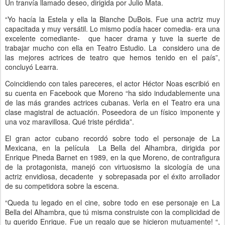
Un tranvía llamado deseo, dirigida por Julio Mata.
“Yo hacía la Estela y ella la Blanche DuBois. Fue una actriz muy
capacitada y muy versátil. Lo mismo podía hacer comedia- era una
excelente comediante- que hacer drama y tuve la suerte de
trabajar mucho con ella en Teatro Estudio. La considero una de
las mejores actrices de teatro que hemos tenido en el país”,
concluyó Learra.
Coincidiendo con tales pareceres, el actor Héctor Noas escribió en
su cuenta en Facebook que Moreno “ha sido indudablemente una
de las más grandes actrices cubanas. Verla en el Teatro era una
clase magistral de actuación. Poseedora de un físico imponente y
una voz maravillosa. Qué triste pérdida”.
El gran actor cubano recordó sobre todo el personaje de La
Mexicana, en la película La Bella del Alhambra, dirigida por
Enrique Pineda Barnet en 1989, en la que Moreno, de contrafigura
de la protagonista, manejó con virtuosismo la sicología de una
actriz envidiosa, decadente y sobrepasada por el éxito arrollador
de su competidora sobre la escena.
“Queda tu legado en el cine, sobre todo en ese personaje en La
Bella del Alhambra, que tú misma construiste con la complicidad de
tu querido Enrique. Fue un regalo que se hicieron mutuamente! “,