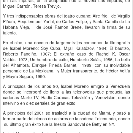
en Las impuras, en la adaptación de la novela Las impuras, de
Miguel Carrión, Teresa Trevijo.
Y tres indispensables obras del teatro cubano: Aire frio, de Virgilio
Piñera, Requiem por Yarini, de Carlos Felipe, y Santa Camila de La
Habana Vieja, de José Ramón Brene, llevaron la firma de su
talento.
En el cine, una docena de largometrajes componen la filmografía
de Isabel Moreno: Soy Cuba, Mijail Kalatózov, 1964; El bautizo,
Roberto Fandiño, 1967; El extraño caso de Rachel K, Oscar
Valdés, 1973; Un hombre de éxito, Humberto Solás, 1986; La bella
del Alhambra, Enrique Pineda Barnet, 1989, con su inolvidable
personaje de La Mexicana, y Mujer transparente, de Héctor Veitía
y Mayra Segura, 1990.
A principios de los años 90, Isabel Moreno emigró a Venezuela
donde se incorporó de lleno a las telenovelas que producía las
cadenas Marte TV, Radio Caracas Televisión y Venevisión, donde
intervino en diez seriales de gran éxito.
A principios del 2001 se trasladó a la ciudad de Miami, y pasó a
formar parte del elenco de actores de la cadena Telemundo, donde
su último gran éxito fue la Inesita Sandoval de Betty en NY.