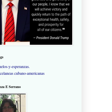
ogs
elos-y-esperanzas.
celaneas cubano-americanas
nza E Serrano