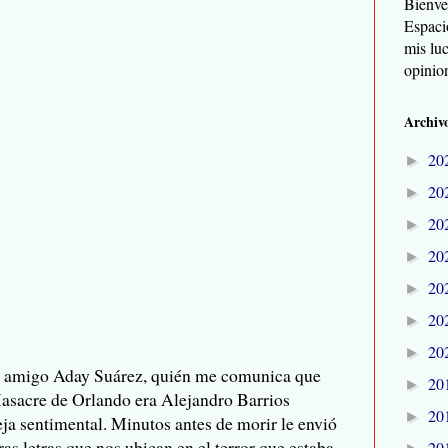
Bienve
Espaci
mis lu
opinio
Archivo
20
►
20
►
20
►
20
►
20
►
20
►
20
►
ro amigo Aday Suárez, quién me comunica que
20
►
Masacre de Orlando era Alejandro Barrios
20
►
eja sentimental. Minutos antes de morir le envió
s letras que nos ubican en el terror que estaba
20