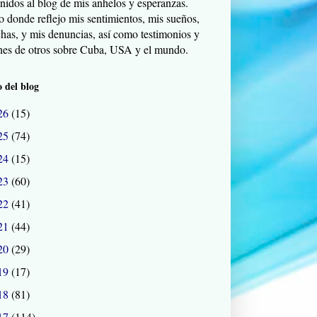
nidos al blog de mis anhelos y esperanzas.
o donde reflejo mis sentimientos, mis sueños,
chas, y mis denuncias, así como testimonios y
nes de otros sobre Cuba, USA y el mundo.
 del blog
26
(15)
25
(74)
24
(15)
23
(60)
22
(41)
21
(44)
20
(29)
19
(17)
18
(81)
17
(114)