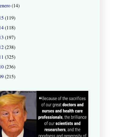
enero
(14)
15
(119)
14
(118)
13
(197)
12
(238)
11
(325)
10
(236)
09
(215)