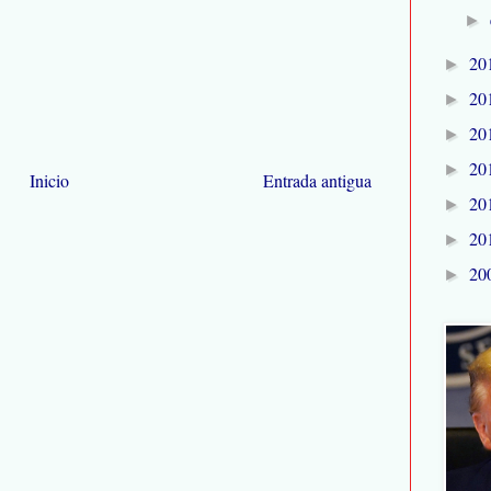
►
20
►
20
►
20
►
20
►
Inicio
Entrada antigua
20
►
20
►
20
►