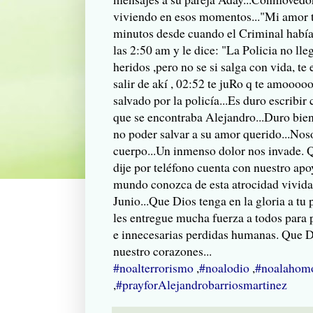
viviendo en esos momentos..."Mi amor 
minutos desde cuando el Criminal habí
las 2:50 am y le dice: "La Policia no ll
heridos ,pero no se si salga con vida, te
salir de akí , 02:52 te juRo q te amooo
salvado por la policía...Es duro escribir 
que se encontraba Alejandro...Duro bien 
no poder salvar a su amor querido...Noso
cuerpo...Un inmenso dolor nos invade. Q
dije por teléfono cuenta con nuestro apo
mundo conozca de esta atrocidad vivida 
Junio...Que Dios tenga en la gloria a tu 
les entregue mucha fuerza a todos para 
e innecesarias perdidas humanas. Que D
nuestro corazones...
‪#‎
noalterrorismo‬
,
‪#‎
noalodio‬
,
‪#‎
noalahomo
,
‪#‎
prayforAlejandrobarriosmartinez‬