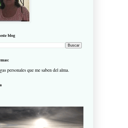
este blog
emas:
gas personales que me saben del alma.
a