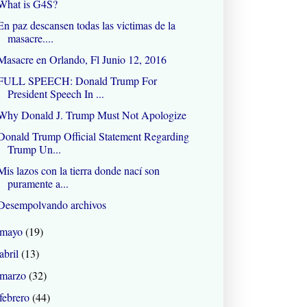
What is G4S?
En paz descansen todas las victimas de la
masacre....
Masacre en Orlando, Fl Junio 12, 2016
FULL SPEECH: Donald Trump For
President Speech In ...
Why Donald J. Trump Must Not Apologize
Donald Trump Official Statement Regarding
Trump Un...
Mis lazos con la tierra donde nací son
puramente a...
Desempolvando archivos
mayo
(19)
abril
(13)
marzo
(32)
febrero
(44)