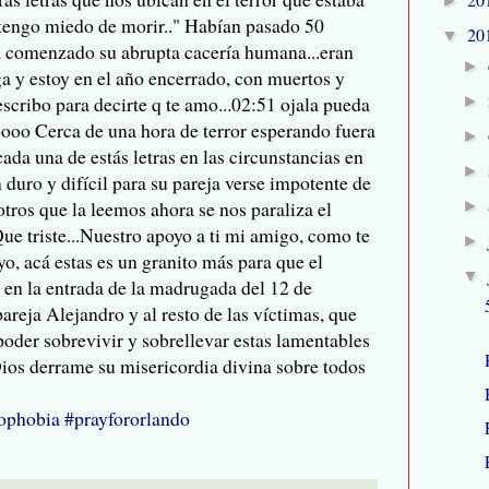
►
tengo miedo de morir.." Habían pasado 50
20
▼
a comenzado su abrupta cacería humana...eran
►
ega y estoy en el año encerrado, con muertos y
 escribo para decirte q te amo...02:51 ojala pueda
►
ooooo Cerca de una hora de terror esperando fuera
►
cada una de estás letras en las circunstancias en
►
duro y difícil para su pareja verse impotente de
tros que la leemos ahora se nos paraliza el
►
ue triste...Nuestro apoyo a ti mi amigo, como te
►
yo, acá estas es un granito más para que el
▼
en la entrada de la madrugada del 12 de
pareja Alejandro y al resto de las víctimas, que
poder sobrevivir y sobrellevar estas lamentables
ios derrame su misericordia divina sobre todos
phobia‬
‪#‎
prayfororlando‬