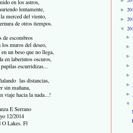
►
ido en los astros,
uriendo lentamente,
20
►
 la merced del viento,
20
►
ternura de otros tiempos.
20
▼
s de escombros
►
 los muros del deseo,
►
 en un beso que no llega,
►
da
en laberintos oscuros,
pupilas escurridizas...
►
►
alando las distancias,
►
er sin mañana,
n viaje hacia la nada...!
►
▼
anza E Serrano
yo 12/2014
 O Lakes. Fl