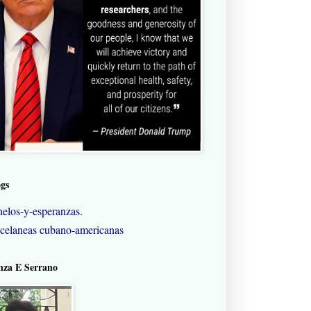
ogs
elos-y-esperanzas.
celaneas cubano-americanas
nza E Serrano