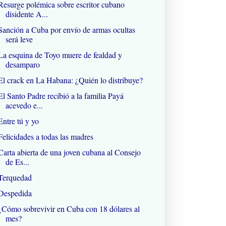
Resurge polémica sobre escritor cubano
disidente A...
Sanción a Cuba por envío de armas ocultas
será leve
La esquina de Toyo muere de fealdad y
desamparo
El crack en La Habana: ¿Quién lo distribuye?
El Santo Padre recibió a la familia Payá
acevedo e...
Entre tú y yo
Felicidades a todas las madres
Carta abierta de una joven cubana al Consejo
de Es...
Terquedad
Despedida
¿Cómo sobrevivir en Cuba con 18 dólares al
mes?