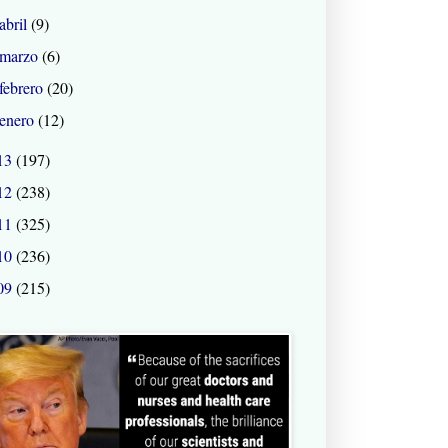
abril
(9)
marzo
(6)
febrero
(20)
enero
(12)
13
(197)
12
(238)
11
(325)
10
(236)
09
(215)