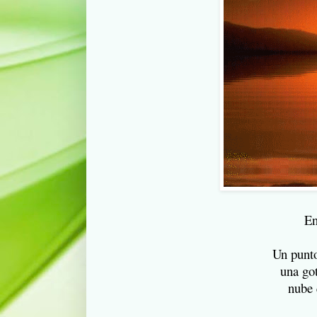
En
Un punto
una got
nube que no rompe