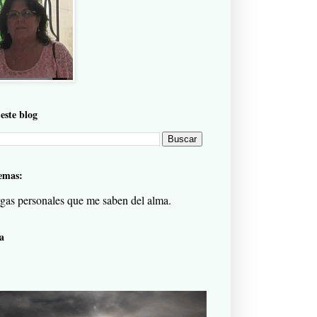
este blog
emas:
gas personales que me saben del alma.
a