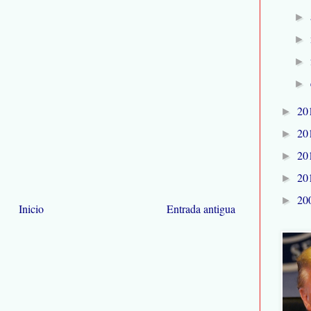
►
►
►
►
20
►
20
►
20
►
20
►
20
►
Inicio
Entrada antigua