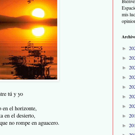
Bienve
Espaci
mis lu
opinio
Archivo
20
►
20
►
20
►
20
►
20
►
tre tú y yo
20
►
20
►
 en el horizonte,
a en el desierto,
20
►
 en aguacero.
20
►
20