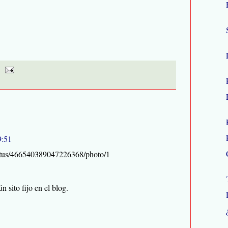
9:51
tatus/466540389047226368/photo/1
ún sito fijo en el blog.