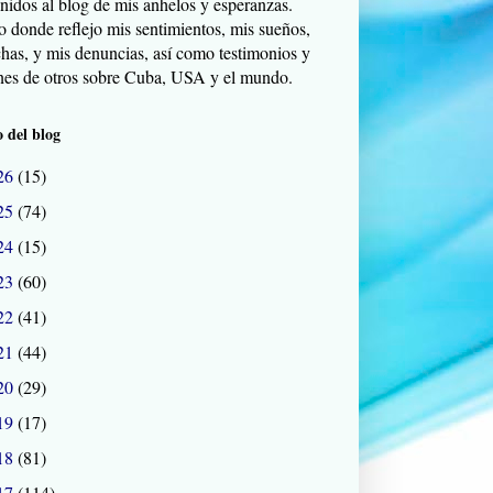
nidos al blog de mis anhelos y esperanzas.
o donde reflejo mis sentimientos, mis sueños,
chas, y mis denuncias, así como testimonios y
nes de otros sobre Cuba, USA y el mundo.
 del blog
26
(15)
25
(74)
24
(15)
23
(60)
22
(41)
21
(44)
20
(29)
19
(17)
18
(81)
17
(114)