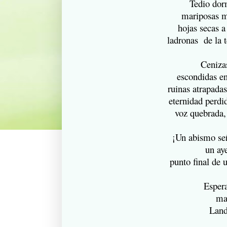
Tedio dorm
mariposas m
hojas secas a
ladronas
de la 
Ceniza
escondidas en
ruinas atrapadas
eternidad perdi
voz quebrada,
¡Un abismo señ
un ay
punto final de u
Esper
ma
Land