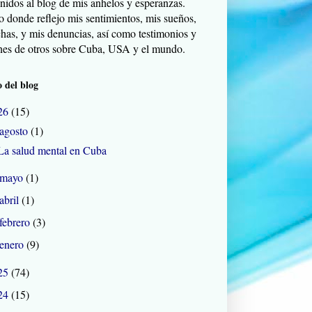
nidos al blog de mis anhelos y esperanzas.
o donde reflejo mis sentimientos, mis sueños,
chas, y mis denuncias, así como testimonios y
nes de otros sobre Cuba, USA y el mundo.
 del blog
26
(15)
agosto
(1)
La salud mental en Cuba
mayo
(1)
abril
(1)
febrero
(3)
enero
(9)
25
(74)
24
(15)