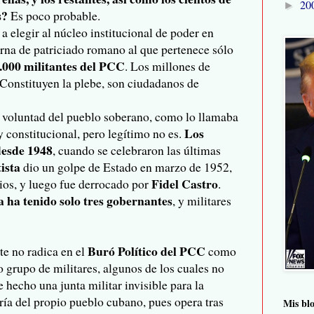
20
►
s?
Es poco probable.
a elegir al núcleo institucional de poder en
rna de patriciado romano al que pertenece sólo
.000 militantes del PCC
. Los millones de
 Constituyen la plebe, son ciudadanos de
la voluntad del pueblo soberano, como lo llamaba
Los
y constitucional, pero legítimo no es.
desde 1948
, cuando se celebraron las últimas
tista
dio un golpe de Estado en marzo de 1952,
Fidel Castro
cios, y luego fue derrocado por
.
 ha tenido solo tres gobernantes
, y militares
Buró Político del PCC
e no radica en el
como
o grupo de militares, algunos de los cuales no
 hecho una junta militar invisible para la
ía del propio pueblo cubano, pues opera tras
Mis bl