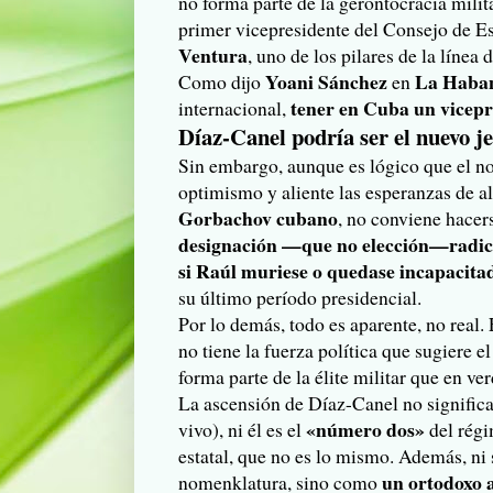
no forma parte de la gerontocracia milit
primer vicepresidente del Consejo de Es
Ventura
, uno de los pilares de la línea d
Yoani Sánchez
La Haba
Como dijo
en
tener en Cuba un vicepr
internacional,
Díaz-Canel podría ser el nuevo j
Sin embargo, aunque es lógico que el n
optimismo y aliente las esperanzas de a
Gorbachov cubano
, no conviene hacer
designación —que no elección—radica 
si Raúl muriese o quedase incapacit
su último período presidencial.
Por lo demás, todo es aparente, no real.
no tiene la fuerza política que sugiere 
forma parte de la élite militar que en ver
La ascensión de Díaz-Canel no significa
«número dos»
vivo), ni él es el
del régi
estatal, que no es lo mismo. Además, ni s
un ortodoxo 
nomenklatura, sino como