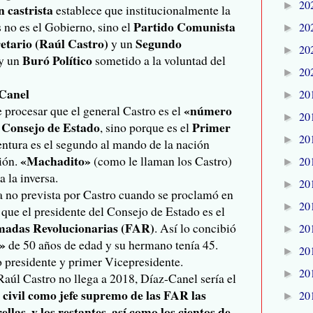
20
►
n castrista
establece que institucionalmente la
Partido Comunista
 no es el Gobierno, sino el
20
►
etario (Raúl Castro)
Segundo
y un
20
►
Buró Político
 y un
sometido a la voluntad del
20
►
-Canel
20
►
«número
procesar que el general Castro es el
20
►
Consejo de Estado
Primer
l
, sino porque es el
20
►
ntura es el segundo al mando de la nación
«Machadito»
ción.
(como le llaman los Castro)
20
►
a la inversa.
20
►
a no prevista por Castro cuando se proclamó en
20
►
 que el presidente del Consejo de Estado es el
madas Revolucionarias (FAR)
. Así lo concibió
20
►
o»
de 50 años de edad y su hermano tenía 45.
20
►
presidente y primer Vicepresidente.
20
►
Raúl Castro no llega a 2018, Díaz-Canel sería el
 civil como jefe supremo de las FAR las
20
►
ellas, y los restantes, así como los cientos de