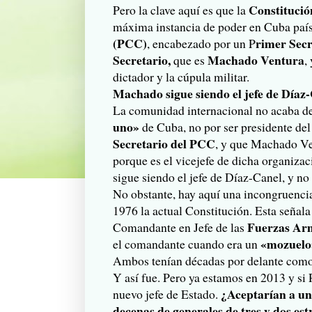
Constitució
Pero la clave aquí es que la
máxima instancia de poder en Cuba país
(PCC)
rimer Secr
, encabezado por un P
Secretario,
Machado Ventura
que es
,
dictador y la cúpula militar.
Machado sigue siendo el jefe de Díaz
La comunidad internacional no acaba de 
uno»
de Cuba, no por ser presidente de
Secretario del PCC
, y que Machado Ve
porque es el vicejefe de dicha organiza
sigue siendo el jefe de Díaz-Canel, y no 
No obstante, hay aquí una incongruenci
1976 la actual Constitución. Esta señala
Fuerzas Ar
Comandante en Jefe de las
«mozuel
el comandante cuando era un
Ambos tenían décadas por delante como 
Y así fue. Pero ya estamos en 2013 y si 
¿Aceptarían a un
nuevo jefe de Estado.
decenas de generales de tres y dos estr