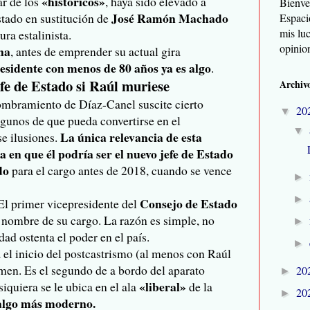
«históricos»
ar de los
, haya sido elevado a
Bienve
José Ramón Machado
tado en sustitución de
Espaci
mis lu
ura estalinista.
opinio
na
, antes de emprender su actual gira
esidente con menos de 80 años ya es algo
.
efe de Estado si Raúl muriese
Archivo
ombramiento de Díaz-Canel suscite cierto
20
▼
lgunos de que pueda convertirse en el
▼
La única relevancia de esta
se ilusiones.
en que él podría ser el nuevo jefe de Estado
ado
para el cargo antes de 2018, cuando se vence
►
►
Consejo de Estado
 El primer vicepresidente del
el nombre de su cargo. La razón es simple, no
►
dad ostenta el poder en el país.
►
 el inicio del postcastrismo (al menos con Raúl
men. Es el segundo de a bordo del aparato
20
►
«liberal»
iquiera se le ubica en el ala
de la
20
►
algo más moderno.