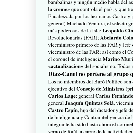
bambalinas y ningún medio habla del as
la creme»
que controla el país, y que t
Encabezada por los hermanos Castro y p
general) Machado Ventura, el selecto g
Leopoldo Cin
más poderosos de la Isla:
Abelardo Col
Revolucionarias (FAR);
viceministro primero de las FAR y Jefe
viceministro de las FAR; así como el 
Marino Muri
el coronel de inteligencia
«actualización»
del socialismo. Todos i
Díaz-Canel no pertene al grupo q
Los no miembros del Buró Político son 
Consejo de Ministros
ejecutivo del
(pr
Carlos Lage
Carlos Fernánd
; general
Joaquín Quintas Solá
general
, vicemin
Castro Espín
, hijo del dictador y jefe
de lnteligencia y Contrainteligencia de l
integrante ha sido hasta ahora el corone
yerno de Raúl, a cargo de la actividad e