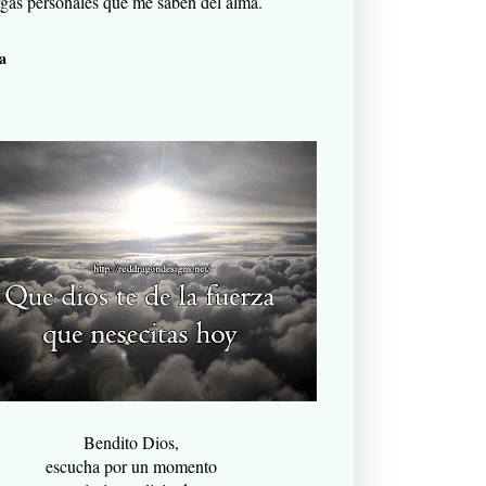
gas personales que me saben del alma.
a
Bendito Dios,
escucha por un momento