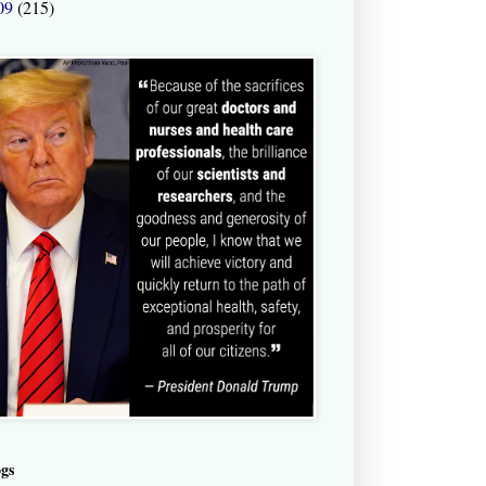
09
(215)
ogs