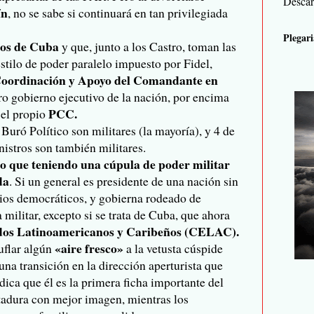
Descar
ín
, no se sabe si continuará en tan privilegiada
Plegari
sos de Cuba
y que, junto a los Castro, toman las
stilo de poder paralelo impuesto por Fidel,
oordinación y Apoyo del Comandante en
ro gobierno ejecutivo de la nación, por encima
PCC.
y el propio
 Buró Político son militares (la mayoría), y 4 de
nistros son también militares.
o que teniendo una cúpula de poder militar
da
. Si un general es presidente de una nación sin
ios democráticos, y gobierna rodeado de
militar, excepto si se trata de Cuba, que ahora
os Latinoamericanos y Caribeños (CELAC).
«aire fresco»
uflar algún
a la vetusta cúspide
 una transición en la dirección aperturista que
dica que él es la primera ficha importante del
ctadura con mejor imagen, mientras los