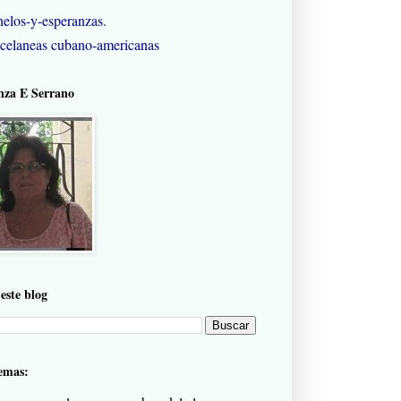
elos-y-esperanzas.
celaneas cubano-americanas
nza E Serrano
este blog
emas: